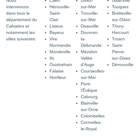
Nous
Caen
Dives-
Giberville
intervenons
Hérouville-
sur-Mer
Touques
dans tous le
Saint-
Trouville-
Bretteville-
département du
Clair
sur-Mer
sur-Odon
Calvados et
Lisieux
Deauville
Thury-
notamment les
Bayeux
Douvres-
Harcourt
villes suivantes
Vire
la-
Troarn
:
Normandie
Délivrande
Saint-
Mondeville
Mézidon
Pierre-
Ifs
Vallée
sur-Dives
Ouistreham
d’Auge
Démouville
Falaise
Courseulles-
Honfleur
sur-Mer
Pont-
l’Évêque
Cabourg
Blainville-
sur-Orne
Colombelles
Cormelles-
le-Royal