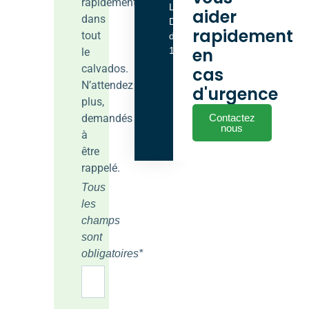
rapidement
Lundi -
aider
dans
Dimanche
rapidement
tout
de 9h00 à
en
18h00
le
calvados.
cas
N’attendez
d'urgence
plus,
demandés
Contactez
nous
à
être
rappelé.
Tous
les
champs
sont
obligatoires*