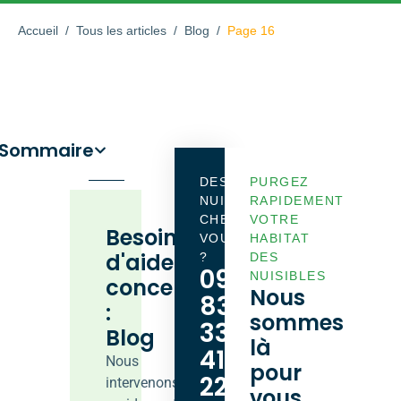
Accueil
/
Tous les articles
/
Blog
/
Page 16
Sommaire
DES
PURGEZ
NUISIBLES
RAPIDEMENT
CHEZ
VOTRE
Besoin
VOUS
HABITAT
d'aide
?
DES
09
NUISIBLES
concernant
Nous
83
:
sommes
33
Blog
là
41
Nous
pour
22
intervenons
vous