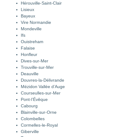
Hérouville-Saint-Clair
Lisieux
Bayeux
Vire Normandie
Mondeville
Ifs
Ouistreham
Falaise
Honfleur
Dives-sur-Mer
Trouville-sur-Mer
Deauville
Douvres-la-Délivrande
Mézidon Vallée d’Auge
Courseulles-sur-Mer
Pont-l’Évêque
Cabourg
Blainville-sur-Orne
Colombelles
Cormelles-le-Royal
Giberville