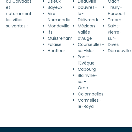
du Calvados
Lisieux
Deauville
Odon
et
Bayeux
Douvres-
Thury-
notamment
Vire
la-
Harcourt
les villes
Normandie
Délivrande
Troarn
suivantes :
Mondeville
Mézidon
Saint-
Ifs
Vallée
Pierre-
Ouistreham
d’Auge
sur-
Falaise
Courseulles-
Dives
Honfleur
sur-Mer
Démouville
Pont-
l’Évêque
Cabourg
Blainville-
sur-
Orne
Colombelles
Cormelles-
le-Royal