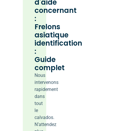
d'aide
concernant
:
Frelons
asiatique
identification
:
Guide
complet
Nous
intervenons
rapidement
dans
tout
le
calvados.
N’attendez