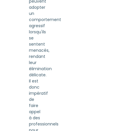
peuvent
adopter
un
comportement
agressif
lorsqu'ils
se
sentent
menacés,
rendant
leur
élimination
délicate.
Il est
donc
impératif
de
faire
appel
à des
professionnels
pour