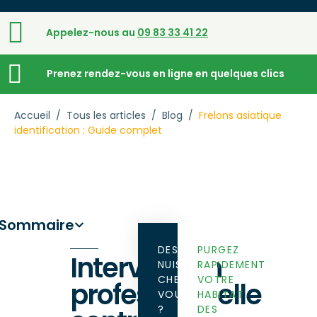
Appelez-nous au
09 83 33 41 22
Prenez rendez-vous en ligne en quelques clics
Accueil
/
Tous les articles
/
Blog
/
Frelons asiatique
identification : Guide complet
Sommaire
DES
PURGEZ
Intervention
NUISIBLES
RAPIDEMENT
CHEZ
VOTRE
professionnelle
VOUS
HABITAT
?
DES