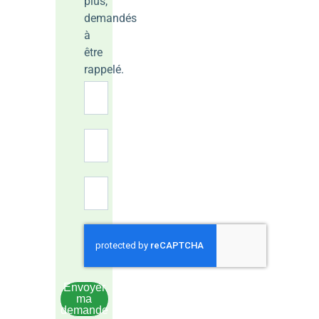
plus,
demandés
à
être
rappelé.
Envoyer
ma
demande