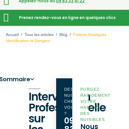
Appelez-nous au
09 83 33 41 22
Prenez rendez-vous en ligne en quelques clics
Accueil
/
Tous les articles
/
Blog
/
Frelons Asiatiques :
Identification et Dangers
Sommaire
DES
PURGEZ
Intervention
NUISIBLES
RAPIDEMENT
CHEZ
VOTRE
Professionnelle
VOUS
HABITAT
sur
?
DES
09
NUISIBLES
Nous