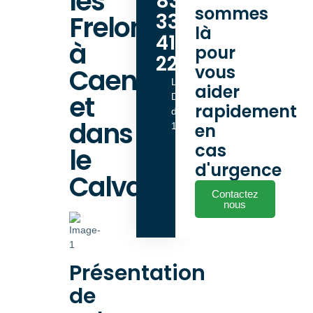
les
83
sommes
33
Frelons
là
41
à
pour
22
vous
Caen
Lundi -
aider
et
Dimanche
rapidement
de 9h00 à
dans
en
18h00
cas
le
d'urgence
Calvados
Contactez
nous
Présentation
de