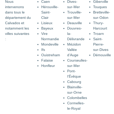
Nous
Caen
Dives-
Giberville
intervenons
Hérouville-
sur-Mer
Touques
dans tous le
Saint-
Trouville-
Bretteville-
département du
Clair
sur-Mer
sur-Odon
Calvados et
Lisieux
Deauville
Thury-
notamment les
Bayeux
Douvres-
Harcourt
villes suivantes
Vire
la-
Troarn
:
Normandie
Délivrande
Saint-
Mondeville
Mézidon
Pierre-
Ifs
Vallée
sur-Dives
Ouistreham
d’Auge
Démouville
Falaise
Courseulles-
Honfleur
sur-Mer
Pont-
l’Évêque
Cabourg
Blainville-
sur-Orne
Colombelles
Cormelles-
le-Royal