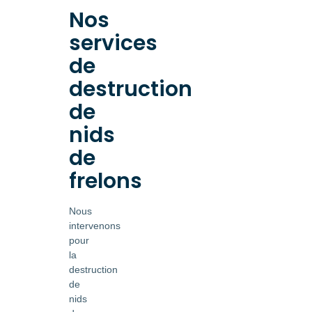
Nos
services
de
destruction
de
nids
de
frelons
Nous
intervenons
pour
la
destruction
de
nids