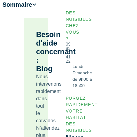
Sommaire
DES
NUISIBLES
CHEZ
VOUS
Besoin
?
d'aide
09
83
concernant
33
41
:
22
Lundi -
Blog
Dimanche
Nous
de 9h00 à
intervenons
18h00
rapidement
PURGEZ
dans
RAPIDEMENT
tout
VOTRE
le
HABITAT
calvados.
DES
N’attendez
NUISIBLES
plus,