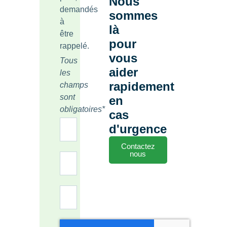
Nous
demandés
sommes
à
là
être
pour
rappelé.
vous
Tous
aider
les
rapidement
champs
sont
en
obligatoires*
cas
d'urgence
Contactez
nous