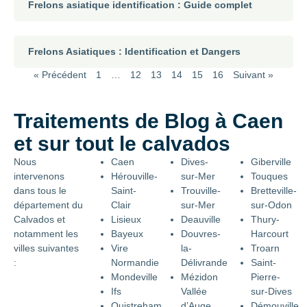
Frelons asiatique identification : Guide complet
Frelons Asiatiques : Identification et Dangers
« Précédent
1
…
12
13
14
15
16
Suivant »
Traitements de Blog à Caen
et sur tout le calvados
Nous
Caen
Dives-
Giberville
intervenons
Hérouville-
sur-Mer
Touques
dans tous le
Saint-
Trouville-
Bretteville-
département du
Clair
sur-Mer
sur-Odon
Calvados et
Lisieux
Deauville
Thury-
notamment les
Bayeux
Douvres-
Harcourt
villes suivantes
Vire
la-
Troarn
:
Normandie
Délivrande
Saint-
Mondeville
Mézidon
Pierre-
Ifs
Vallée
sur-Dives
Ouistreham
d’Auge
Démouville