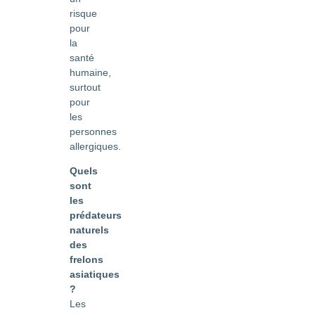
risque
pour
la
santé
humaine,
surtout
pour
les
personnes
allergiques.
Quels
sont
les
prédateurs
naturels
des
frelons
asiatiques
?
Les