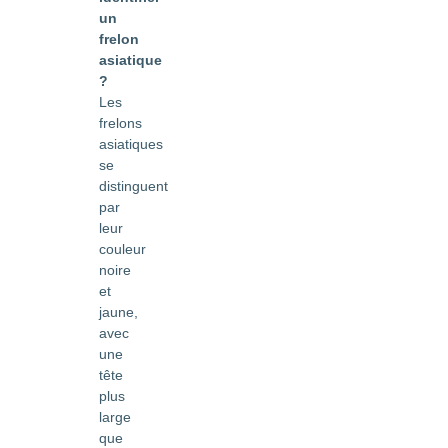
un
frelon
asiatique
?
Les
frelons
asiatiques
se
distinguent
par
leur
couleur
noire
et
jaune,
avec
une
tête
plus
large
que