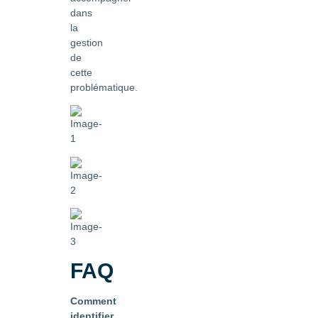
dans
la
gestion
de
cette
problématique.
FAQ
Comment
identifier