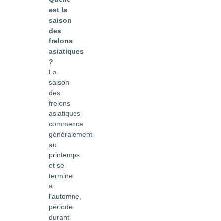
est la
saison
des
frelons
asiatiques
?
La
saison
des
frelons
asiatiques
commence
généralement
au
printemps
et se
termine
à
l'automne,
période
durant