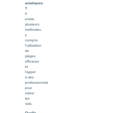
asiatiques
?
Il
existe
plusieurs
méthodes,
y
compris
l'utilisation
de
pièges
efficaces
et
l'appel
à des
professionnels
pour
retirer
les
nids.
Quelle