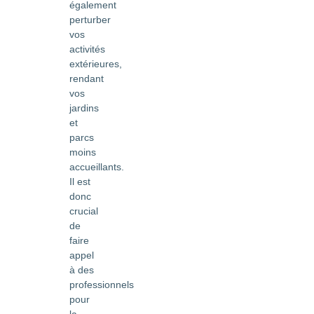
également
perturber
vos
activités
extérieures,
rendant
vos
jardins
et
parcs
moins
accueillants.
Il est
donc
crucial
de
faire
appel
à des
professionnels
pour
la