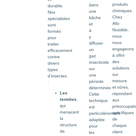
produits
dans
durable.
chimiques.
une
Nos
Chez
bâche
spécialistes
Allo
et
sont
Nuisible,
à
formés
nous
y
pour
nous
diffuser
traiter
engageons
un
efficacement
à offrir
gaz
contre
des
insecticide
divers
solutions
sur
types
sur
une
d’insectes
mesure
période
:
et sûres,
déterminée.
Les
répondant
Cette
termites
,
aux
technique
qui
préoccupati
est
menacent
spécifiques
particulièrement
la
de
adaptée
structure
chaque
pour
de
client.
les