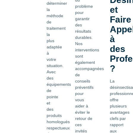
du
déterminer
problème
et
la
pour
méthode
Faire
garantir
de
des
Appe
traitement
résultats
la
à
durables.
plus
Nos
des
adaptée
interventions
à
Profe
sont
votre
également
situation.
?
accompagnées
Avec
de
des
La
conseils
équipements
désinsectisa
préventifs
de
professionne
pour
pointe
offre
vous
et
plusieurs
aider à
des
avantages
éviter le
produits
clefs par
retour de
homologués
rapport
ces
respectueux
aux
invités