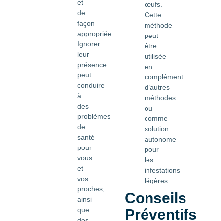
et
œufs.
de
Cette
façon
méthode
appropriée.
peut
Ignorer
être
leur
utilisée
présence
en
peut
complément
conduire
d’autres
à
méthodes
des
ou
problèmes
comme
de
solution
santé
autonome
pour
pour
vous
les
et
infestations
vos
légères.
proches,
Conseils
ainsi
que
Préventifs
des