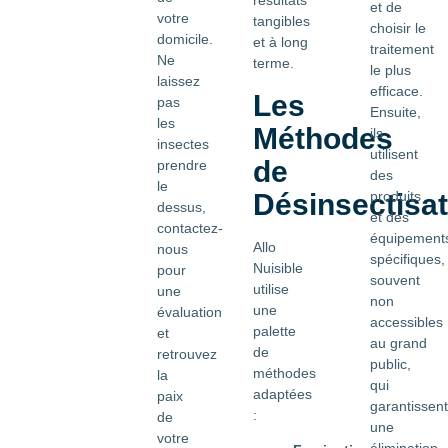
résultats
et de
votre
tangibles
choisir le
domicile.
et à long
traitement
Ne
terme.
le plus
laissez
efficace.
Les
pas
Ensuite,
les
Méthodes
ils
insectes
utilisent
de
prendre
des
le
Désinsectisat
produits
dessus,
et des
contactez-
équipement
Allo
nous
spécifiques,
Nuisible
pour
souvent
utilise
une
non
une
évaluation
accessibles
palette
et
au grand
de
retrouvez
public,
méthodes
la
qui
adaptées
paix
garantissent
:
de
une
votre
élimination