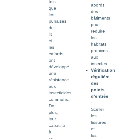
tels
abords
que
des
les
bâtiments
punaises
pour
de
réduire
lit
les
et
habitats
les
propices
cafards,
aux
ont
insectes.
développé
Vérification
une
régulière
résistance
des
aux
points
insecticides
d’entrée
communs.
:
De
Sceller
plus,
les
leur
fissures
capacité
et
à
les
se