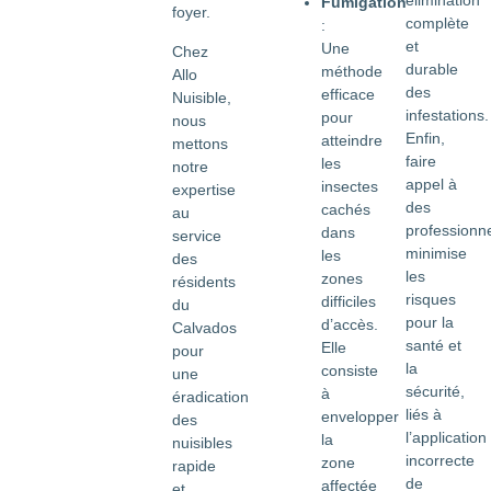
Fumigation
foyer.
complète
:
et
Une
Chez
durable
méthode
Allo
des
efficace
Nuisible,
infestations.
pour
nous
Enfin,
atteindre
mettons
faire
les
notre
appel à
insectes
expertise
des
cachés
au
professionn
dans
service
minimise
les
des
les
zones
résidents
risques
difficiles
du
pour la
d’accès.
Calvados
santé et
Elle
pour
la
consiste
une
sécurité,
à
éradication
liés à
envelopper
des
l’application
la
nuisibles
incorrecte
zone
rapide
de
affectée
et