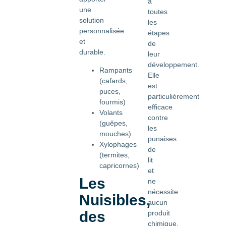
à
une
toutes
solution
les
personnalisée
étapes
et
de
durable.
leur
développement.
Rampants
Elle
(cafards,
est
puces,
particulièrement
fourmis)
efficace
Volants
contre
(guêpes,
les
mouches)
punaises
Xylophages
de
(termites,
lit
capricornes)
et
Les
ne
nécessite
Nuisibles,
aucun
des
produit
chimique.