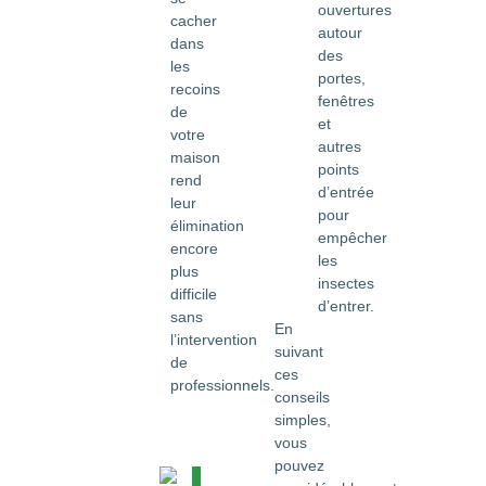
ouvertures
cacher
autour
dans
des
les
portes,
recoins
fenêtres
de
et
votre
autres
maison
points
rend
d’entrée
leur
pour
élimination
empêcher
encore
les
plus
insectes
difficile
d’entrer.
sans
En
l’intervention
suivant
de
ces
professionnels.
conseils
simples,
vous
pouvez