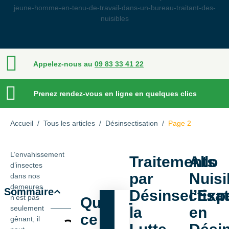
Appelez-nous au
09 83 33 41 22
Prenez rendez-vous en ligne en quelques clics
Accueil
/
Tous les articles
/
Désinsectisation
/
Page 2
L’envahissement
Traitements
Allo
d’insectes
par
Nuisi
dans nos
demeures
Sommaire
Désinsectisat
l’Exp
n’est pas
Qu’est-
seulement
la
en
ce
gênant, il