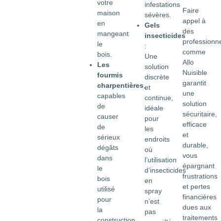
votre
infestations
Faire
maison
sévères.
appel à
en
Gels
des
mangeant
insecticides
professionn
le
:
comme
bois.
Une
Allo
Les
solution
Nuisible
fourmis
discrète
garantit
charpentières
,
et
une
capables
continue,
solution
de
idéale
sécuritaire,
causer
pour
efficace
de
les
et
sérieux
endroits
durable,
dégâts
où
vous
dans
l’utilisation
épargnant
le
d’insecticides
frustrations
bois
en
et pertes
utilisé
spray
financières
pour
n’est
dues aux
la
pas
traitements
construction