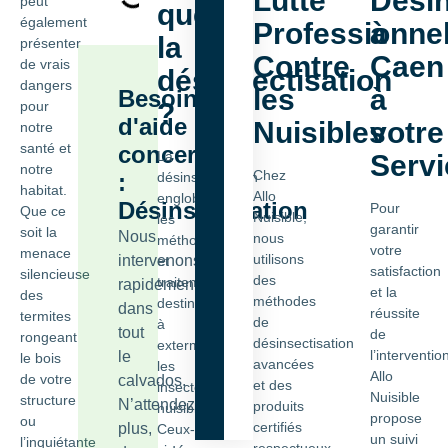
Lutte
Désin
peut
que
également
Professionnel
à
la
présenter
Contre
Caen
de vrais
désinsectisation
dangers
les
à
Besoin
?
pour
d'aide
Nuisibles
votre
notre
santé et
concernant
La
Servi
notre
Chez
:
désinsectisation
habitat.
Allo
englobe
Désinsectisation
Pour
Que ce
Nuisible,
les
garantir
soit la
Nous
nous
méthodes
votre
menace
utilisons
intervenons
et
satisfaction
silencieuse
des
traitements
rapidement
et la
des
méthodes
destinés
dans
réussite
termites
de
à
tout
de
rongeant
désinsectisation
exterminer
l’interventio
le
le bois
avancées
les
Allo
de votre
calvados.
et des
insectes
Nuisible
structure
N’attendez
produits
nuisibles.
propose
ou
certifiés
plus,
Ceux-
un suivi
l’inquiétante