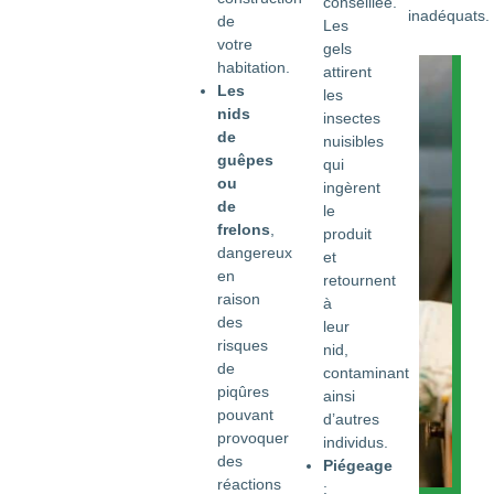
conseillée.
inadéquats.
de
Les
votre
gels
habitation.
attirent
Les
les
nids
insectes
de
nuisibles
guêpes
qui
ou
ingèrent
de
le
frelons
,
produit
dangereux
et
en
retournent
raison
à
des
leur
risques
nid,
de
contaminant
piqûres
ainsi
pouvant
d’autres
provoquer
individus.
des
Piégeage
réactions
: