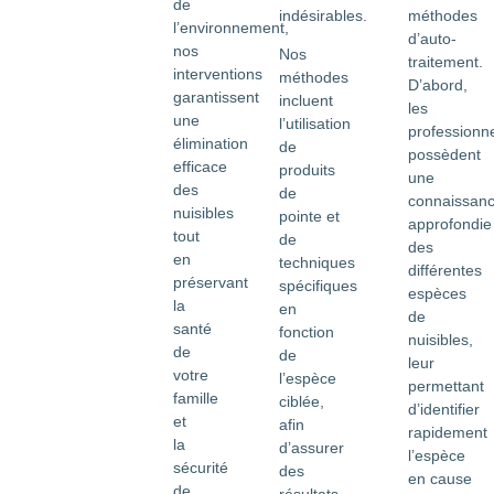
de
méthodes
indésirables.
l’environnement,
d’auto-
nos
Nos
traitement.
interventions
méthodes
D’abord,
garantissent
incluent
les
une
l’utilisation
professionn
élimination
de
possèdent
efficace
produits
une
des
de
connaissan
nuisibles
pointe et
approfondie
tout
de
des
en
techniques
différentes
préservant
spécifiques
espèces
la
en
de
santé
fonction
nuisibles,
de
de
leur
votre
l’espèce
permettant
famille
ciblée,
d’identifier
et
afin
rapidement
la
d’assurer
l’espèce
sécurité
des
en cause
de