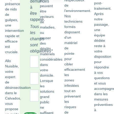
respectueux
ci
demandés
post-
présence
de
peuvent
à
traitement.
de nids
l’environnement.
être
être
Après
de
Nos
vecteurs
notre
rappelé.
guêpes,
techniciens
de
passage,
une
Tous
formés
maladies,
une
intervention
disposent
ou
les
équipe
rapide et
d’un
causer
champs
dédiée
efficace
matériel
des
sont
reste à
est
de
dégâts
obligatoires*
votre
cruciale.
pointe
matériels
disposition
pour
considérables
Allo
pour
cibler
dans
Nuisible,
répondre
efficacement
votre
votre
à vos
les
domicile.
expert
questions
zones
Lorsque
de
et vous
infestées
les
désinsectisation
accompagn
tout en
solutions
dans le
dans les
prévenant
grand
Calvados,
mesures
les
public
vous
préventives
risques
ne
propose
à
de
suffisent