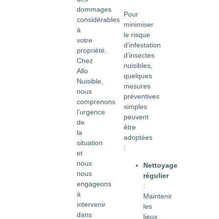
dommages
Pour
considérables
minimiser
à
le risque
votre
d’infestation
propriété.
d’insectes
Chez
nuisibles,
Allo
quelques
Nuisible,
mesures
nous
préventives
comprenons
simples
l’urgence
peuvent
de
être
la
adoptées
situation
:
et
nous
Nettoyage
nous
régulier
engageons
:
à
Maintenir
intervenir
les
dans
lieux