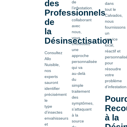
des
de
dans
l’infestation.
tout le
Professionnels
En
Calvados,
de
collaborant
nous
avec
fournissons
la
nous,
un
vous
Désinsectisation
service
choisissez
local,
une
réactif et
Consultez
approche
personnalis
Allo
personnalisée
pour
Nuisible,
qui va
résoudre
nos
au-delà
votre
experts
du
problème
sauront
simple
d’infestation
identifier
traitement
précisément
Pour
des
le
symptômes,
Recou
type
s’attaquant
d’insectes
à la
à la
envahisseurs
source
et
Désin