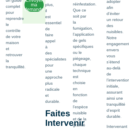
Envoyer
un guide
adopter
réinfestation.
ma
plus,
complet
afin
demande
Que ce
il
pour
d’éviter
soit par
est
reprendre
un retour
la
essentiel
le
des
fumigation,
de
contrôle
nuisibles.
l’application
faire
de votre
Notre
de gels
appel
maison
engagemen
spécifiques
à
et
envers
ou le
des
retrouver
vous
piégeage,
spécialistes
la
s’étend
chaque
pour
tranquillité.
au-delà
technique
une
de
est
approche
l’interventio
choisie
plus
initiale,
en
radicale
assurant
fonction
et
ainsi une
de
durable.
tranquillité
l’espèce
d’esprit
Faites
nuisible
durable.
et de la
Intervenir
gravité
Intervenant