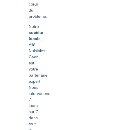
cœur
du
problème.
Notre
société
locale
,
Allô
Nuisibles
Caen,
est
votre
partenaire
expert.
Nous
intervenons
7
jours
sur 7
dans
tout
le