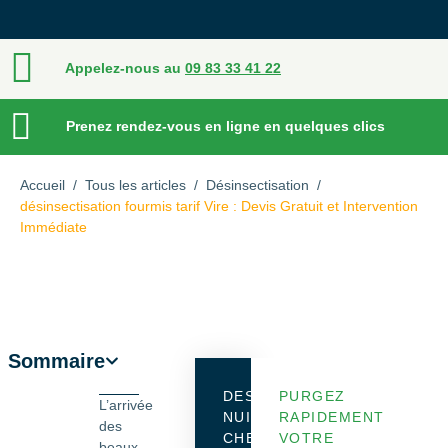
Appelez-nous au
09 83 33 41 22
Prenez rendez-vous en ligne en quelques clics
Accueil
/
Tous les articles
/
Désinsectisation
/
désinsectisation fourmis tarif Vire : Devis Gratuit et Intervention
Immédiate
Sommaire
DES
PURGEZ
L’arrivée
NUISIBLES
RAPIDEMENT
des
CHEZ
VOTRE
beaux