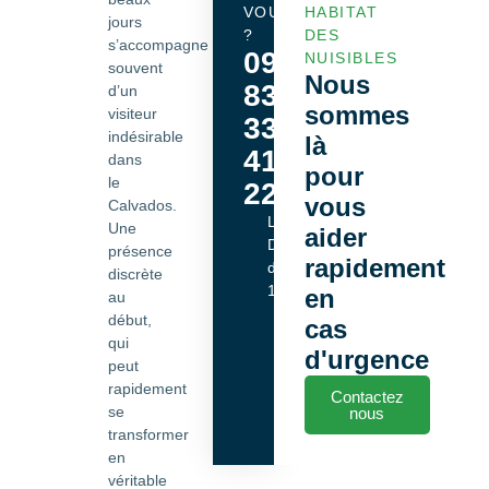
VOUS
HABITAT
jours
?
DES
s’accompagne
09
NUISIBLES
souvent
Nous
83
d’un
sommes
visiteur
33
indésirable
là
41
dans
pour
le
22
vous
Calvados.
Lundi -
Une
aider
Dimanche
présence
rapidement
de 9h00 à
discrète
18h00
en
au
début,
cas
qui
d'urgence
peut
rapidement
Contactez
se
nous
transformer
en
véritable