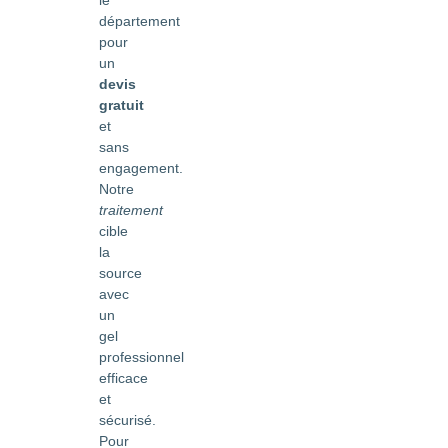
département
pour
un
devis
gratuit
et
sans
engagement.
Notre
traitement
cible
la
source
avec
un
gel
professionnel
efficace
et
sécurisé.
Pour