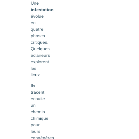
Une
infestation
évolue
en
quatre
phases
critiques.
Quelques
éclaireurs
explorent
les
lieux.
Ils
tracent
ensuite
un
chemin
chimique
pour
leurs
congénères.