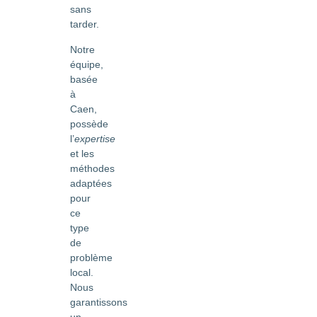
sans
tarder.
Notre
équipe,
basée
à
Caen,
possède
l’
expertise
et les
méthodes
adaptées
pour
ce
type
de
problème
local.
Nous
garantissons
un