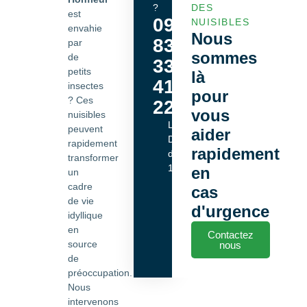
?
DES
est
09
NUISIBLES
envahie
Nous
83
par
sommes
de
33
petits
là
41
insectes
pour
? Ces
22
vous
nuisibles
Lundi -
peuvent
aider
Dimanche
rapidement
rapidement
de 9h00 à
transformer
18h00
en
un
cadre
cas
de vie
d'urgence
idyllique
en
Contactez
source
nous
de
préoccupation.
Nous
intervenons