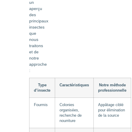
un
aperçu
des
principaux
insectes
que
nous
traitons
et de
notre
approche
:
Type
Caractéristiques
Notre méthode
d’insecte
professionnelle
Fourmis
Colonies
Appâtage ciblé
organisées,
pour élimination
recherche de
de la source
nourriture