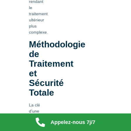
rendant
le
traitement
ultérieur
plus
complexe.
Méthodologie
de
Traitement
et
Sécurité
Totale
La clé
d’une
éradication
Appelez-nous 7j/7
réussie
réside