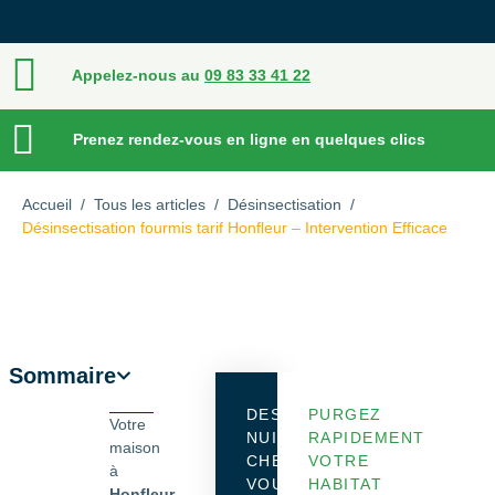
Appelez-nous au
09 83 33 41 22
Prenez rendez-vous en ligne en quelques clics
Accueil
/
Tous les articles
/
Désinsectisation
/
Désinsectisation fourmis tarif Honfleur – Intervention Efficace
Sommaire
DES
PURGEZ
Votre
NUISIBLES
RAPIDEMENT
maison
CHEZ
VOTRE
à
VOUS
HABITAT
Honfleur