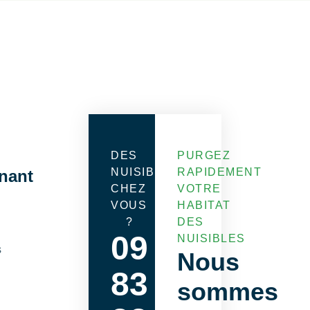
DES
PURGEZ
NUISIBLES
RAPIDEMENT
nant
CHEZ
VOTRE
VOUS
HABITAT
?
DES
09
NUISIBLES
s
Nous
83
sommes