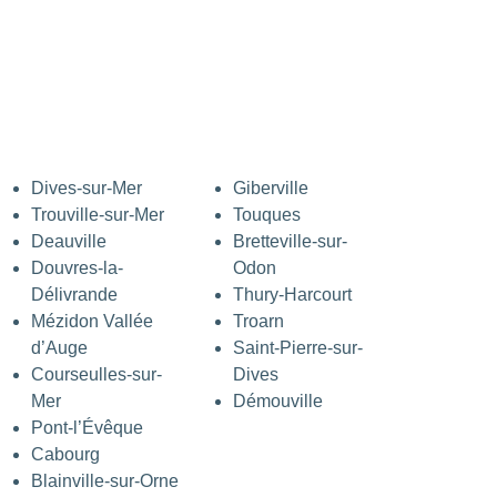
Dives-sur-Mer
Giberville
Trouville-sur-Mer
Touques
Deauville
Bretteville-sur-
Douvres-la-
Odon
Délivrande
Thury-Harcourt
Mézidon Vallée
Troarn
d’Auge
Saint-Pierre-sur-
Courseulles-sur-
Dives
Mer
Démouville
Pont-l’Évêque
Cabourg
Blainville-sur-Orne