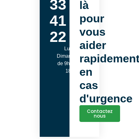
33
là
pour
41
vous
22
aider
Lundi -
rapidemen
Dimanche
de 9h00 à
en
18h00
cas
d'urgence
Contactez
nous