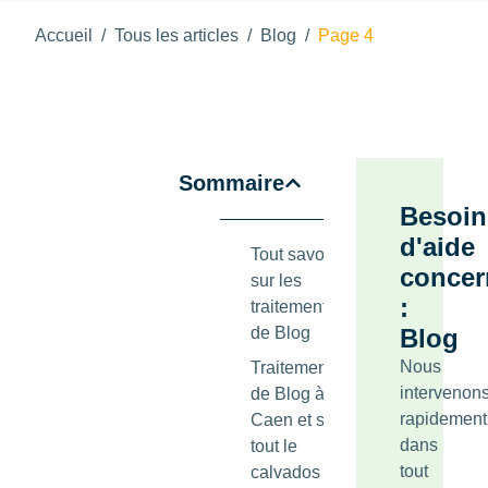
Accueil
/
Tous les articles
/
Blog
/
Page 4
Sommaire
Besoin
d'aide
Tout savoir
concer
sur les
:
traitements
de Blog
Blog
Nous
Traitements
intervenon
de Blog à
rapidement
Caen et sur
dans
tout le
tout
calvados