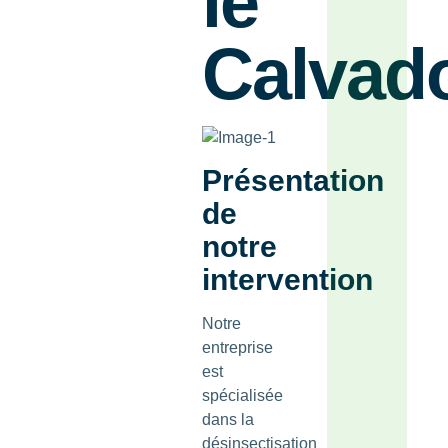
le
Calvad
Présentation
de
notre
intervention
Notre
entreprise
est
spécialisée
dans la
désinsectisation