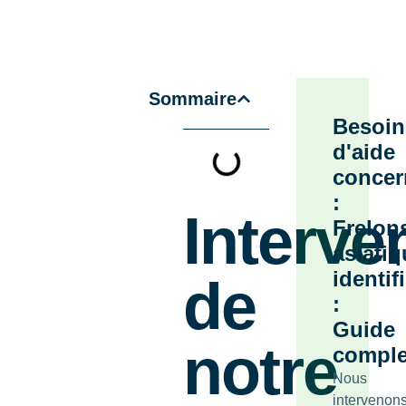
Sommaire
Besoin
d'aide
concer
:
Interve
Frelon
asiati
identif
de
:
Guide
notre
comple
Nous
intervenon