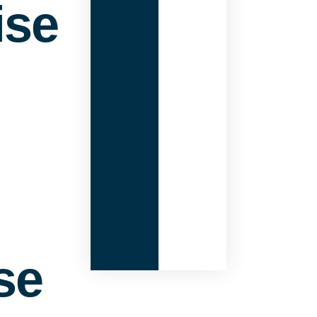
ise
se