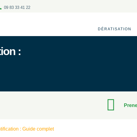
09 83 33 41 22
DÉRATISATION
ion :
Prene
tification : Guide complet