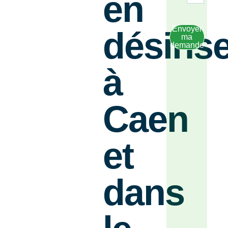
en
Envoyer
désinse
ma
demande
à
Caen
et
dans