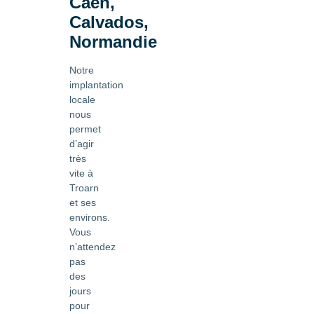
Caen,
Calvados,
Normandie
Notre
implantation
locale
nous
permet
d’agir
très
vite à
Troarn
et ses
environs.
Vous
n’attendez
pas
des
jours
pour