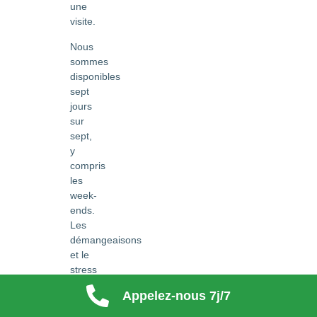
une
visite.
Nous
sommes
disponibles
sept
jours
sur
sept,
y
compris
les
week-
ends.
Les
démangeaisons
et le
stress
ne
Appelez-nous 7j/7
prennent
jamais