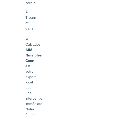
serein.
À
Troarn
et
dans
tout
le
Calvados,
Allô
Nuisibles
Caen
est
votre
expert
local
pour
une
intervention
immédiate.
Notre
équipe