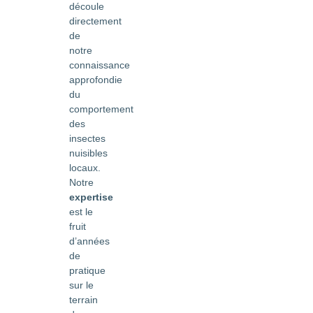
découle
directement
de
notre
connaissance
approfondie
du
comportement
des
insectes
nuisibles
locaux.
Notre
expertise
est le
fruit
d’années
de
pratique
sur le
terrain