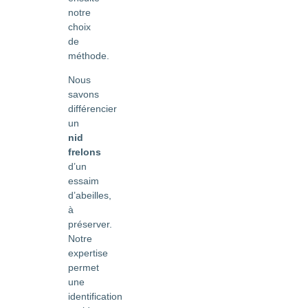
notre
choix
de
méthode.
Nous
savons
différencier
un
nid
frelons
d’un
essaim
d’abeilles,
à
préserver.
Notre
expertise
permet
une
identification