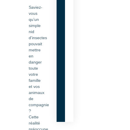
Saviez-
vous
qu’un
simple
nid
d’insectes
pouvait
mettre
en
danger
toute
votre
famille
et vos
animaux
de
compagnie
?
Cette
réalité
préoccupe