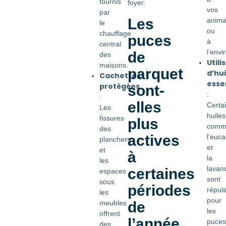
fournis
foyer.
vos
par
Les
anim
le
ou
chauffage
puces
à
central
l’env
de
des
Utili
maisons.
parquet
d’hui
Cachettes
esse
protégées
sont-
:
:
elles
Certa
Les
huiles
fissures
plus
comm
des
actives
l’euca
planchers
et
et
à
la
les
lavan
certaines
espaces
sont
sous
périodes
répul
les
pour
de
meubles
les
offrent
l’année
puces
des