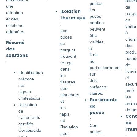
:
puces
petites,
une
de
les
Isolation
attention
parqu
puces
thermique
et des
en
adultes
:
solutions
veilla
peuvent
Les
adaptées.
à
être
puces
choisi
visibles
Résumé
de
des
à
des
parquet
produi
l’œil
solutions
trouvent
respe
nu,
:
refuge
de
particulièrement
dans
l’env
Identification
sur
les
et
précoce
des
fissures
sécuri
des
surfaces
des
pour
signes
claires.
planchers
les
d’infestation
Excréments
et
anim
Utilisation
de
les
domes
de
puces
tapis,
Cont
traitements
:
où
de
certifiés
Ces
l’isolation
l’hu
Certibiocide
petites
peut
:
pour