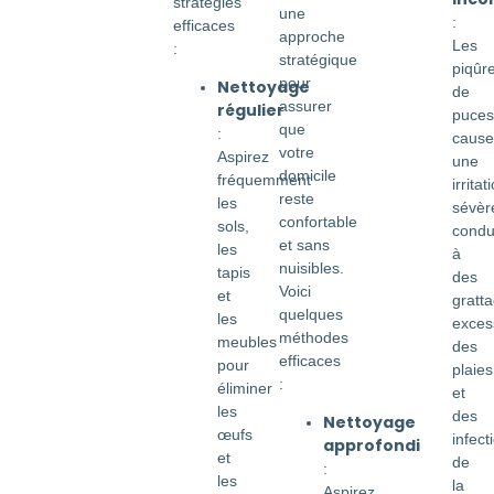
stratégies
une
:
efficaces
approche
Les
:
stratégique
piqûr
pour
Nettoyage
de
assurer
régulier
puces
que
:
cause
votre
Aspirez
une
domicile
fréquemment
irritat
reste
les
sévèr
confortable
sols,
condu
et sans
les
à
nuisibles.
tapis
des
Voici
et
gratt
quelques
les
excess
méthodes
meubles
des
efficaces
pour
plaies
:
éliminer
et
les
des
Nettoyage
œufs
infect
approfondi
et
de
:
les
la
Aspirez