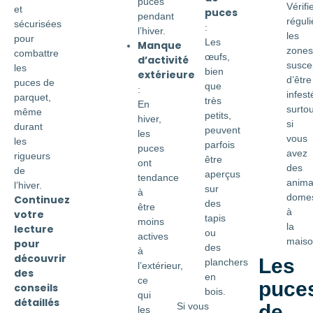
puces
Vérifi
et
puces
pendant
régul
sécurisées
:
l’hiver.
les
pour
Les
Manque
zones
combattre
œufs,
d’activité
susce
les
bien
extérieure
d’être
puces de
que
:
infest
parquet,
très
En
surtou
même
petits,
hiver,
si
durant
peuvent
les
vous
les
parfois
puces
avez
rigueurs
être
ont
des
de
aperçus
tendance
anim
l’hiver.
sur
à
domes
Continuez
des
être
à
votre
tapis
moins
la
lecture
ou
actives
maiso
pour
des
à
découvrir
Les
planchers
l’extérieur,
des
en
ce
puce
conseils
bois.
qui
détaillés
Si vous
de
les