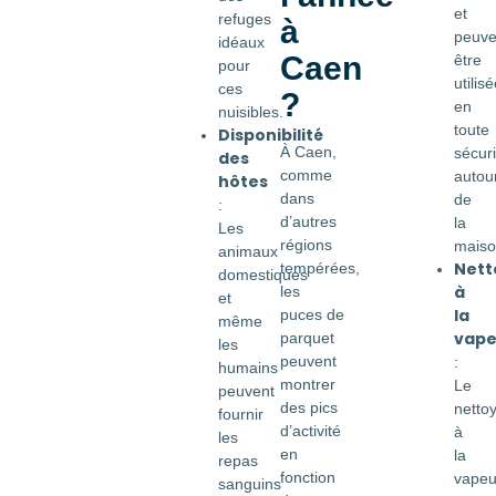
et
refuges
à
peuve
idéaux
Caen
être
pour
utilis
ces
?
en
nuisibles.
toute
Disponibilité
À Caen,
sécuri
des
comme
autou
hôtes
dans
de
:
d’autres
la
Les
régions
maiso
animaux
Nett
tempérées,
domestiques
à
les
et
la
puces de
même
vape
parquet
les
peuvent
:
humains
montrer
Le
peuvent
des pics
netto
fournir
d’activité
à
les
en
la
repas
fonction
vapeu
sanguins