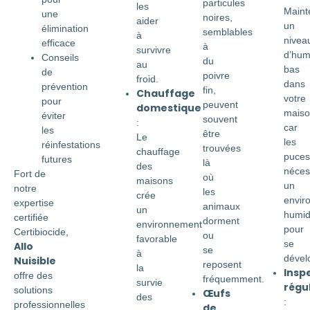
particules
les
Maint
une
noires,
aider
un
élimination
semblables
à
nivea
efficace
à
survivre
d’hum
Conseils
du
au
bas
de
poivre
froid.
dans
prévention
fin,
Chauffage
votre
pour
peuvent
domestique
maiso
éviter
souvent
:
car
les
être
Le
les
réinfestations
trouvées
chauffage
puces
futures
là
des
néces
Fort de
où
maisons
un
notre
les
crée
envir
expertise
animaux
un
humi
certifiée
dorment
environnement
pour
Certibiocide,
ou
favorable
se
Allo
se
à
dével
Nuisible
reposent
la
Insp
offre des
fréquemment.
survie
régu
solutions
Œufs
des
:
professionnelles
de