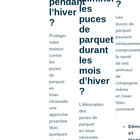
pendant
?
les
l’hiver
puces
Les
?
puces de
de
parquet
Protéger
peuvent
parquet
votre
sérieuseme
durant
maison
compromett
contre
la santé
les
les
de vos
mois
puces
animaux
de
de
d’hiver
parquet
compagnie,
en
?
même
hiver
en hiver.
nécessite
Voici
L’élimination
une
comment
des
approche
:
puces de
proactive.
parquet
Dém
Voici
en hiver
et
quelques
nécessite
inco