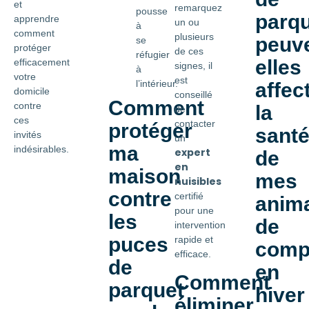
et
remarquez
pousse
parq
apprendre
un ou
à
comment
plusieurs
peuve
se
protéger
de ces
réfugier
elles
efficacement
signes, il
à
votre
est
l’intérieur.
affec
domicile
conseillé
Comment
contre
la
de
ces
contacter
protéger
sant
invités
un
ma
indésirables.
expert
de
en
maison
mes
nuisibles
contre
certifié
anim
pour une
les
de
intervention
puces
rapide et
comp
efficace.
de
en
Comment
parquet
hiver
éliminer