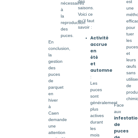
des
est
nécessaires
saisons.
une
à
Voici ce
méth
la
qu’il faut
effica
reproduction
savoir :
pour
des
tuer
puces.
Activité
les
En
accrue
puces
conclusion,
en
et
la
été
leurs
gestion
et
œufs
des
automne
sans
puces
:
utilise
de
Les
de
parquet
puces
produi
en
sont
chimi
hiver
généralement
Face
à
plus
aux
Caen
actives
infestati
demande
durant
de
une
les
puces
attention
mois
de