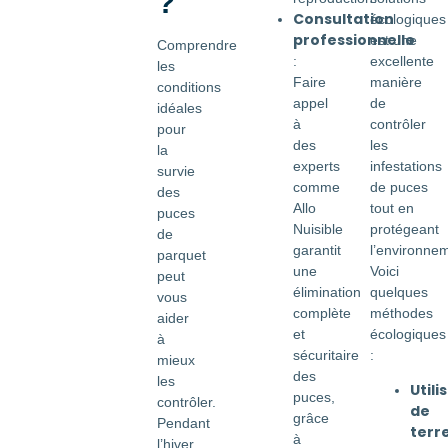
?
Consultation
écologiques
professionnelle
est une
Comprendre
excellente
:
les
manière
Faire
conditions
de
appel
idéales
contrôler
à
pour
les
des
la
infestations
experts
survie
de puces
comme
des
tout en
Allo
puces
protégeant
Nuisible
de
l’environne
garantit
parquet
Voici
une
peut
quelques
élimination
vous
méthodes
complète
aider
écologiques
et
à
:
sécuritaire
mieux
des
les
Utili
puces,
contrôler.
de
grâce
Pendant
terr
à
l’hiver,