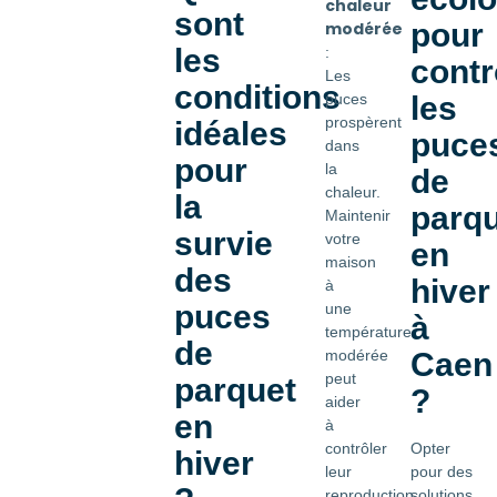
chaleur
sont
pour
modérée
les
:
contr
Les
conditions
les
puces
prospèrent
idéales
puce
dans
pour
la
de
chaleur.
la
parq
Maintenir
survie
votre
en
maison
des
hiver
à
puces
une
à
température
de
Caen
modérée
peut
parquet
?
aider
en
à
Opter
contrôler
hiver
pour des
leur
solutions
reproduction.