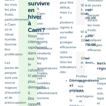
infestation
survivre
peut être
l’hiver
les mois
de puces
30
à
délicat,
à
en
les plus
à
partir
de
mais il y
Caen
60m²
de
froids,
parquet
hiver
a
est
240,00€
particulièrement
durant
à
plusieurs
une
à Caen
les mois
signes à
préoccupation
Caen?
où le
froids.
surveiller
60
à
majeure
climat
Voici
Nous
à
partir
pour
pour
humide
quelques
100m²
de
intervenons
protéger
de
favorise
290,00€
stratégies
efficacement
rapidement
nombreux
leur
efficaces
votre
dans
résidents.
prolifération.
:
domicile.
Malgré
tout
100m²
sur
Voici les
Les
Nett
et
devis
les
le
indicateurs
+
puces de
régul
températures
calvados.
clés :
parquet
froides,
:
N’attendez
Profitez
sont une
ces
Aspir
Démangeaisons
de
plus,
source
nuisibles
fréq
et
nos
demandés
majeure
peuvent
vos
piqûres
tarifs
d’inconfort
à
effectivement
sols,
:
avantageux
et de
survivre
tapis
être
Si
et
préoccupation
et
et
rappelé.
vous