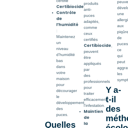
certifié
peuve
produits
Certibiocide
.
dével
anti-
Contrôle
une
puces
de
allerg
adaptés,
l’humidité
aux
comme
:
piqûr
ceux
Maintenez
de
certifiés
un
puces
Certibiocide
,
niveau
ce
peuvent
d’humidité
qui
être
bas
peut
appliqués
dans
aggra
par
votre
les
des
maison
symp
professionnels
pour
Y a-
pour
décourager
traiter
le
t-il
efficacement
développement
l’infestation.
des
des
Maintien
puces.
méth
de
Quelles
la
écol