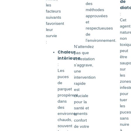
de
des
les
diat
méthodes
facteurs
:
approuvées
suivants
Cet
et
favorisent
agent
respectueuses
leur
nature
de
survie
non
l’environnement.
:
toxiq
N’attendez
peut
Chaleur
pas que
être
intérieure
l’infestation
saupo
:
s’aggrave,
sur
Les
une
les
puces
intervention
zones
de
rapide
infest
parquet
est
pour
prospèrent
cruciale
tuer
dans
pour la
les
des
santé et
puces
environnements
le
sans
chauds,
confort
nuire
souvent
de votre
à