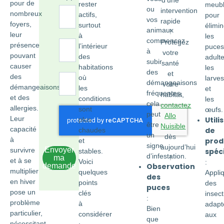
d’une
pour de
rester
meub
ou
intervention
nombreux
actifs,
pour
vos
rapide
foyers,
surtout
élimin
animaux
!
leur
à
les
commencez
Protégez
présence
l’intérieur
puces
à
votre
pouvant
des
adulte
subir
santé
causer
habitations
les
des
et
des
où
larves
démangeaisons
votre
démangeaisons
les
et
fréquentes,
habitat,
et des
conditions
les
cela
contactez
allergies.
sont
œufs.
peut
Allo
Leur
Utili
plus
être
Nuisible
capacité
de
chaudes
un
dès
à
prod
et
signe
aujourd’hui
Envoyer
survivre
spéc
stables.
d’infestation.
ma
!
et à se
Voici
:
demande
Observation
multiplier
quelques
Appli
des
en hiver
points
des
puces
pose un
clés
insect
:
problème
à
adapt
Bien
particulier,
considérer
aux
que
nécessitant