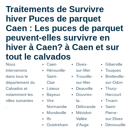
Traitements de Survivre
hiver Puces de parquet
Caen : Les puces de parquet
peuvent-elles survivre en
hiver à Caen? à Caen et sur
tout le calvados
Nous
Caen
Dives-
Giberville
intervenons
Hérouville-
sur-Mer
Touques
dans tous le
Saint-
Trouville-
Bretteville-
département du
Clair
sur-Mer
sur-Odon
Calvados et
Lisieux
Deauville
Thury-
notamment les
Bayeux
Douvres-
Harcourt
villes suivantes
Vire
la-
Troarn
:
Normandie
Délivrande
Saint-
Mondeville
Mézidon
Pierre-
Ifs
Vallée
sur-Dives
Ouistreham
d’Auge
Démouville