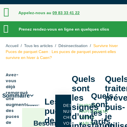
Appelez-nous au
09 83 33 41 22
Prenez rendez-vous en ligne en quelques clics
Accueil
/
Tous les articles
/
Désinsectisation
/
Survivre hiver
Puces de parquet Caen : Les puces de parquet peuvent-elles
survivre en hiver à Caen?
Avez-
Quels
Quel
vous
sont
trait
déjà
remarqué
Quels
Sommaire
les
préve
une
Les
sont
augmentation
signes
puis-
DES
PURGEZ
puces
des
les
NUISIBLES
RAPIDEMENT
d’une
je
puces
CHEZ
VOTRE
de
tarifs
Besoin
de
VOUS
infestation
HABITAT
utilis