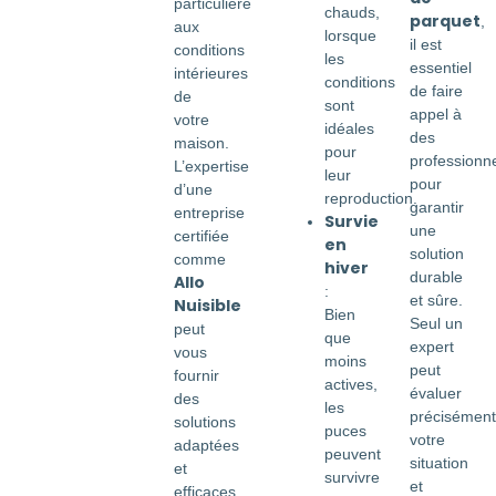
particulière
chauds,
parquet
,
aux
lorsque
il est
conditions
les
essentiel
intérieures
conditions
de faire
de
sont
appel à
votre
idéales
des
maison.
pour
professionn
L’expertise
leur
pour
d’une
reproduction.
garantir
entreprise
Survie
une
certifiée
en
solution
comme
hiver
durable
Allo
:
et sûre.
Nuisible
Bien
Seul un
peut
que
expert
vous
moins
peut
fournir
actives,
évaluer
des
les
précisément
solutions
puces
votre
adaptées
peuvent
situation
et
survivre
et
efficaces