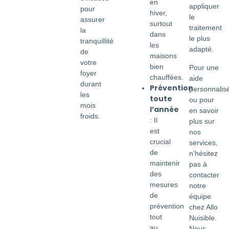
en
appliquer
pour
hiver,
le
assurer
surtout
traitement
la
dans
le plus
tranquillité
les
adapté.
de
maisons
votre
bien
Pour une
foyer
chauffées.
aide
durant
Prévention
personnalis
les
toute
ou pour
mois
l’année
en savoir
froids.
: Il
plus sur
est
nos
crucial
services,
de
n’hésitez
maintenir
pas à
des
contacter
mesures
notre
de
équipe
prévention
chez Allo
tout
Nuisible.
au
Nous