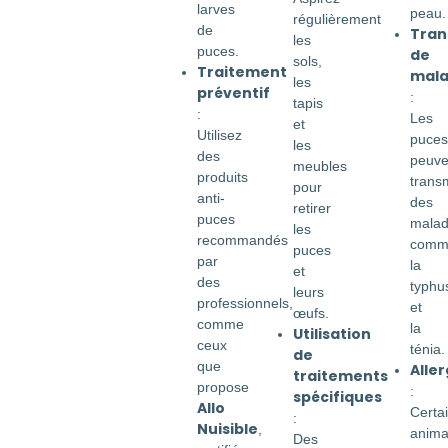
larves
peau.
régulièrement
de
Tran
les
puces.
de
sols,
Traitement
mala
les
préventif
:
tapis
:
Les
et
Utilisez
puces
les
des
peuve
meubles
produits
trans
pour
anti-
des
retirer
puces
malad
les
recommandés
comm
puces
par
la
et
des
typhu
leurs
professionnels,
et
œufs.
comme
la
Utilisation
ceux
ténia.
de
que
Aller
traitements
propose
:
spécifiques
Allo
Certa
:
Nuisible
,
anim
Des