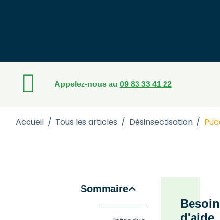
Appelez-nous au
09 83 33 41 22
Accueil
/
Tous les articles
/
Désinsectisation
/
Puce
Sommaire
Besoin
d'aide