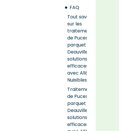
FAQ
Tout savoir
sur les
traitements
de Puces de
parquet
Deauville :
solutions
efficaces
avec Allô
Nuisibles
Traitements
de Puces de
parquet
Deauville :
solutions
efficaces