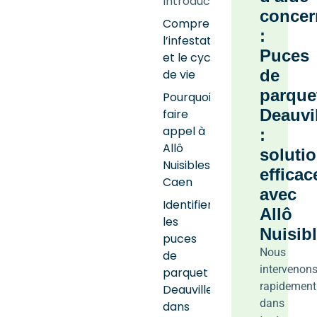
Introduction
concer
Comprendre
:
l’infestation
Puces
et le cycle
de
de vie
parque
Pourquoi
Deauvi
faire
appel à
:
Allô
soluti
Nuisibles
efficac
Caen
avec
Identifier
Allô
les
Nuisib
puces
Nous
de
intervenon
parquet
rapidement
Deauville
dans
dans