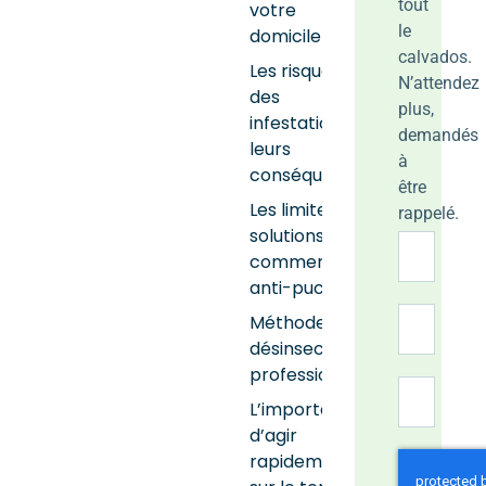
tout
votre
le
domicile
calvados.
Les risques
N’attendez
des
plus,
infestations et
demandés
leurs
à
conséquences
être
Les limites des
rappelé.
solutions
commerciales
anti-puces
Méthodes de
désinsectisation
professionnelles
L’importance
d’agir
rapidement