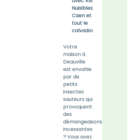
avec Allô
Nuisibles à
Caen et sur
tout le
calvados
Votre
maison à
Deauville
est envahie
par de
petits
insectes
sauteurs qui
provoquent
des
démangeaisons
incessantes
? Vous avez