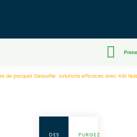
Prene
s de parquet Deauville : solutions efficaces avec Allô Nuis
DES
PURGEZ