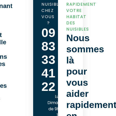
NUISIBLES
RAPIDEMENT
nant
CHEZ
VOTRE
VOUS
HABITAT
?
DES
09
NUISIBLES
t
Nous
lle
83
sommes
33
ons
là
es
pour
41
vous
22
les
aider
Lundi -
s
rapidemen
Dimanche
de 9h00 à
en
18h00