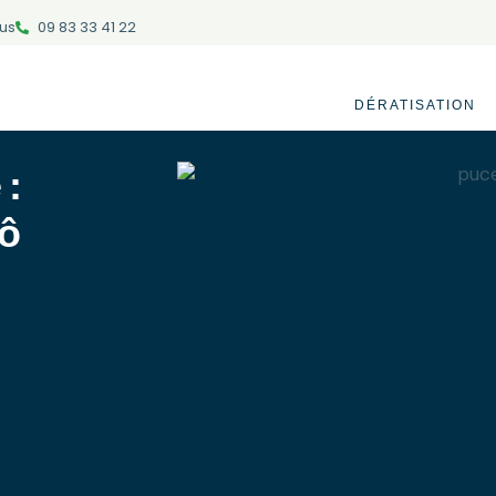
us
09 83 33 41 22
DÉRATISATION
 :
lô