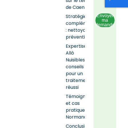
sur le terrain
de Caen
Stratégies
Envoyer
ma
complémentaires
demande
: nettoyage et
prévention
Expertise
Allô
Nuisibles :
conseils
pour un
traitement
réussi
Témoignages
et cas
pratiques en
Normandie
Conclusion