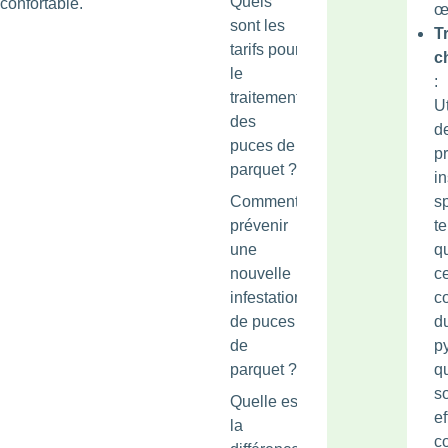
Quels
confortable.
œ
sont les
T
tarifs pour
c
le
:
traitement
Ut
des
d
puces de
p
parquet ?
in
Comment
s
prévenir
te
une
q
nouvelle
c
infestation
c
de puces
d
de
py
parquet ?
q
s
Quelle est
ef
la
c