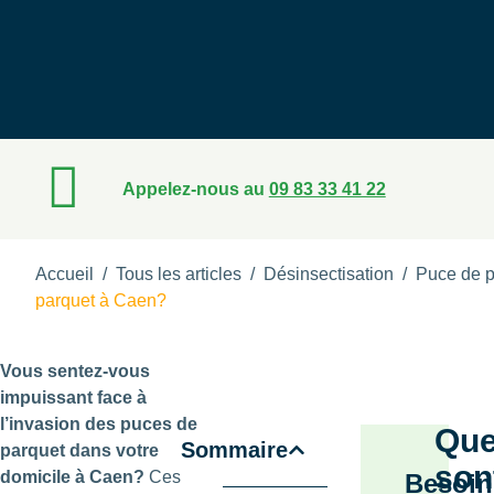
Appelez-nous au
09 83 33 41 22
Accueil
/
Tous les articles
/
Désinsectisation
/
Puce de p
parquet à Caen?
Vous sentez-vous
impuissant face à
l’invasion des puces de
Que
Sommaire
parquet dans votre
son
domicile à Caen?
Ces
Besoin