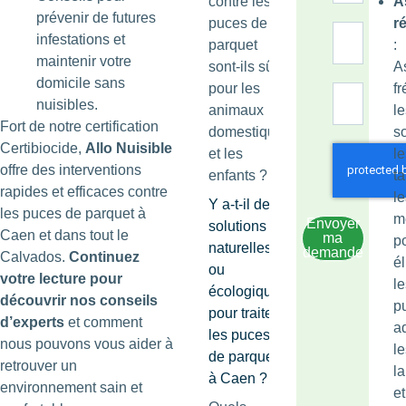
contre les
A
prévenir de futures
puces de
r
infestations et
parquet
:
maintenir votre
sont-ils sûrs
A
domicile sans
pour les
f
nuisibles.
animaux
le
Fort de notre certification
domestiques
so
Certibiocide,
Allo Nuisible
et les
le
offre des interventions
enfants ?
ta
rapides et efficaces contre
le
Y a-t-il des
les puces de parquet à
m
Envoyer
solutions
Caen et dans tout le
ma
p
naturelles
demande
Calvados.
Continuez
é
ou
votre lecture pour
le
écologiques
découvrir nos conseils
p
pour traiter
d’experts
et comment
ad
les puces
nous pouvons vous aider à
le
de parquet
retrouver un
l
à Caen ?
environnement sain et
et