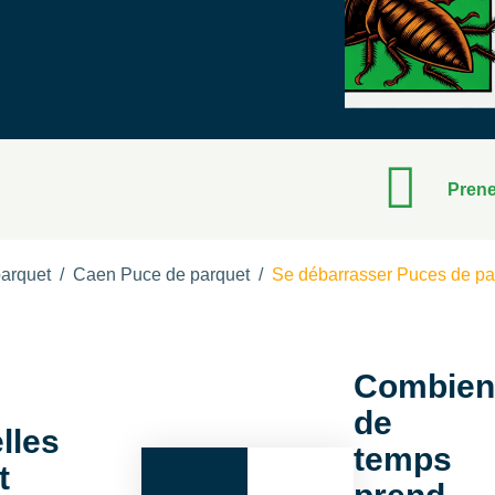
Prene
arquet
/
Caen Puce de parquet
/
Se débarrasser Puces de pa
Combien
de
lles
temps
t