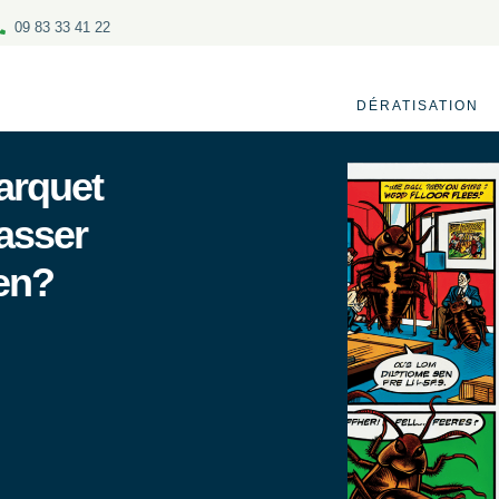
09 83 33 41 22
DÉRATISATION
arquet
asser
en?