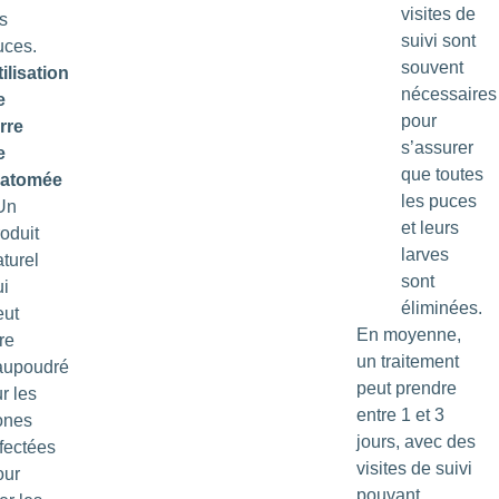
visites de
s
suivi sont
uces.
souvent
ilisation
nécessaires
e
pour
rre
s’assurer
e
que toutes
iatomée
les puces
 Un
et leurs
oduit
larves
turel
sont
ui
éliminées.
eut
En moyenne,
re
un traitement
aupoudré
peut prendre
r les
entre 1 et 3
ones
jours, avec des
ffectées
visites de suivi
our
pouvant