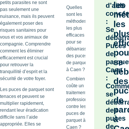
petits parasites ne sont
les
d'aide
Quelles
pas seulement une
concer
mét
sont les
nuisance, mais ils peuvent
:
méthodes
les
également poser des
les plus
Se
risques sanitaires pour
plu
efficaces
débarr
vous et vos animaux de
eff
pour se
compagnie. Comprendre
Puces
débarrasser
pou
comment les éliminer
de
des puces
efficacement est crucial
se
parque
de parquet
pour retrouver la
Caen
déb
à Caen ?
tranquillité d’esprit et la
:
sécurité de votre foyer.
Combien
des
Comme
coûte un
puc
Les puces de parquet sont
traitement
se
tenaces et peuvent se
de
professionnel
débarr
multiplier rapidement,
contre les
par
des
rendant leur éradication
puces de
puces
à
difficile sans l’aide
parquet à
appropriée. Elles se
de
Ca
Caen ?