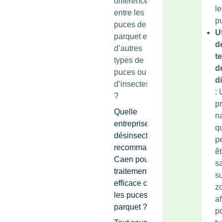
différence
le
entre les
p
puces de
Ut
parquet et
d
d’autres
te
types de
d
puces ou
d
d’insectes
:
?
pr
Quelle
na
entreprise de
q
désinsectisation
p
recommandée à
êt
Caen pour un
s
traitement
su
efficace contre
z
les puces de
a
parquet ?
p