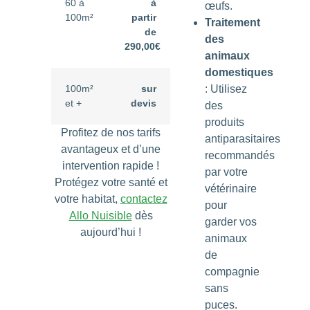
60 à
à
œufs.
100m²
partir
Traitement
de
des
290,00€
animaux
domestiques
100m²
sur
: Utilisez
et +
devis
des
produits
Profitez de nos tarifs
antiparasitaires
avantageux et d’une
recommandés
intervention rapide !
par votre
Protégez votre santé et
vétérinaire
votre habitat,
contactez
pour
Allo Nuisible
dès
garder vos
aujourd’hui !
animaux
de
compagnie
sans
puces.