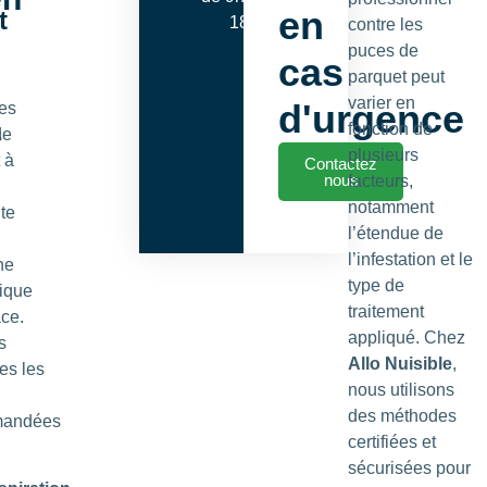
en
t
18h00
contre les
puces de
cas
parquet peut
varier en
d'urgence
les
fonction de
de
s
plusieurs
 à
Contactez
nous
facteurs,
notamment
te
l’étendue de
l’infestation et le
he
type de
ique
traitement
ace.
appliqué. Chez
s
Allo Nuisible
,
es les
nous utilisons
des méthodes
mandées
certifiées et
sécurisées pour