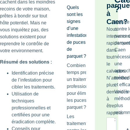
cachent dans les moindres
parque
?
Quels
recoins de votre maison,
à
sont les
prêtes à bondir sur tout
Caen?
signes
La lutte
hôte potentiel. Mais ne
d’une
contre 
Nous
vous inquiétez pas, des
infestation
puces 
intervenon
solutions existent pour
de puces
parquet
rapidement
reprendre le contrôle de
de
Caen
dans
votre environnement.
parquet ?
nécessi
tout
Résumé des solutions :
une
le
Combien de
approc
calvados.
temps prend
Identification précise
méthod
N’attendez
un traitement
de l’infestation pour
et effic
plus,
professionnel
cibler les traitements.
Voici le
demandés
pour éliminer
Utilisation de
méthod
à
les puces de
techniques
plus
être
parquet ?
professionnelles et
recom
rappelé.
certifiées pour une
Les
:
éradication complète.
traitements
Conseils pour