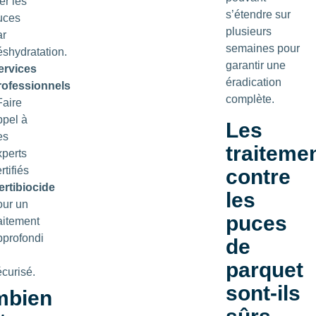
er les
s’étendre sur
uces
plusieurs
ar
semaines pour
éshydratation.
garantir une
ervices
éradication
rofessionnels
complète.
Faire
ppel à
Les
es
traiteme
xperts
rtifiés
contre
ertibiocide
les
our un
puces
aitement
pprofondi
de
parquet
écurisé.
sont-ils
mbien