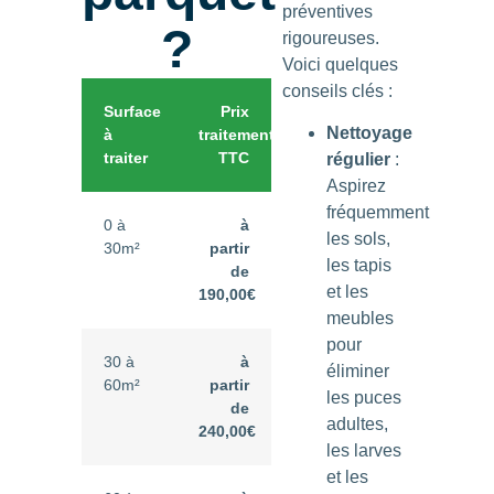
préventives
?
rigoureuses.
Voici quelques
conseils clés :
Surface
Prix
Nettoyage
à
traitement
traiter
TTC
régulier
:
Aspirez
fréquemment
0 à
à
les sols,
30m²
partir
les tapis
de
et les
190,00€
meubles
pour
30 à
à
éliminer
60m²
partir
les puces
de
adultes,
240,00€
les larves
et les