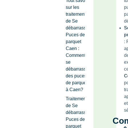
Tout savoir
tu
sur les
p
traitements
p
de Se
d
débarrasser
S
Puces de
p
parquet
: 
Caen :
a
Comment
d
se
e
débarrasser
ce
des puces
C
de parquet
p
à Caen?
tr
a
Traitements
et
de Se
s
débarrasser
Co
Puces de
parquet