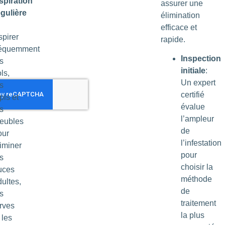
spiration
assurer une
égulière
élimination
efficace et
spirer
rapide.
réquemment
Inspection
s
initiale
:
ls,
Un expert
s
certifié
pis et
évalue
s
l’ampleur
eubles
de
our
l’infestation
liminer
pour
s
choisir la
uces
méthode
ultes,
de
s
traitement
arves
la plus
 les