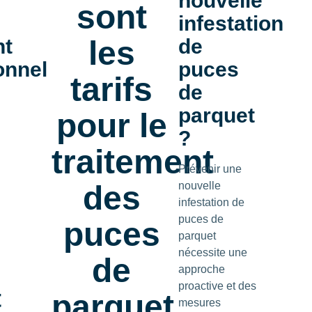
nouvelle
sont
infestation
nt
les
de
onnel
puces
tarifs
de
parquet
pour le
?
traitement
Prévenir une
des
nouvelle
infestation de
puces de
puces
parquet
nécessite une
de
approche
proactive et des
t
parquet
mesures