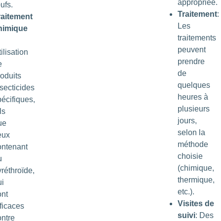
appropriée.
ufs.
Traitement
:
raitement
Les
himique
traitements
peuvent
ilisation
prendre
e
de
roduits
quelques
secticides
heures à
pécifiques,
plusieurs
ls
jours,
ue
selon la
eux
méthode
ontenant
choisie
u
(chimique,
réthroïde,
thermique,
ui
etc.).
ont
Visites de
ficaces
suivi
: Des
ontre