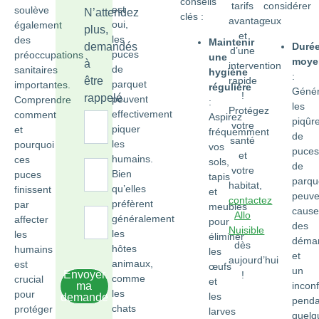
conseils
tarifs
considérer
est
soulève
N’attendez
clés :
avantageux
:
oui,
également
plus,
et
les
des
Maintenir
Duré
demandés
d’une
puces
préoccupations
une
moye
à
intervention
de
sanitaires
hygiène
:
être
rapide
parquet
importantes.
régulière
Génér
!
rappelé.
peuvent
Comprendre
:
les
Protégez
effectivement
comment
Aspirez
piqûr
votre
piquer
et
fréquemment
de
santé
les
pourquoi
vos
puces
et
humains.
ces
sols,
de
votre
Bien
puces
tapis
parqu
habitat,
qu’elles
finissent
et
peuve
contactez
préfèrent
par
meubles
cause
Allo
généralement
affecter
pour
des
Nuisible
les
les
éliminer
déma
dès
hôtes
humains
les
et
aujourd’hui
animaux,
est
œufs
un
Envoyer
!
comme
crucial
et
ma
inconf
les
pour
les
demande
penda
chats
protéger
larves
quelq