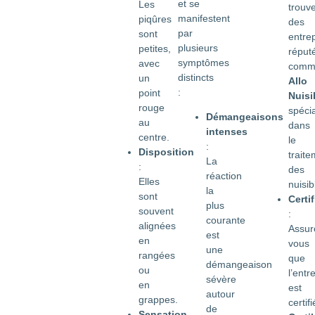
et se
Les
trouv
manifestent
piqûres
des
par
sont
entre
plusieurs
petites,
réput
symptômes
avec
comm
distincts
un
Allo
:
point
Nuisi
rouge
spéci
Démangeaisons
au
dans
intenses
centre.
le
:
Disposition
trait
La
:
des
réaction
Elles
nuisib
la
sont
Certi
plus
souvent
:
courante
alignées
Assur
est
en
vous
une
rangées
que
démangeaison
ou
l’entr
sévère
en
est
autour
grappes.
certif
de
Sensation