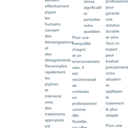
peuvent
professionn
stress
effectivement
pour
significatif
piquer
garantir
et
les
une
perturber
humains,
solution
votre
causant
durable
quotidien.
des
et sûre.
Pour une
démangeaisons
Seul un
tranquillité
et
expert
d’esprit
des
peut
et un
désagréments.
évaluer
environnement
Reconnaître
précisément
sain, il
rapidement
votre
est
les
situation
recommandé
piqûres
et
de
et
appliquer
contacter
intervenir
le
un
avec
traitement
professionnel
des
le plus
comme
traitements
adapté.
Allo
appropriés
Nuisible,
Pour une
est
qui offre