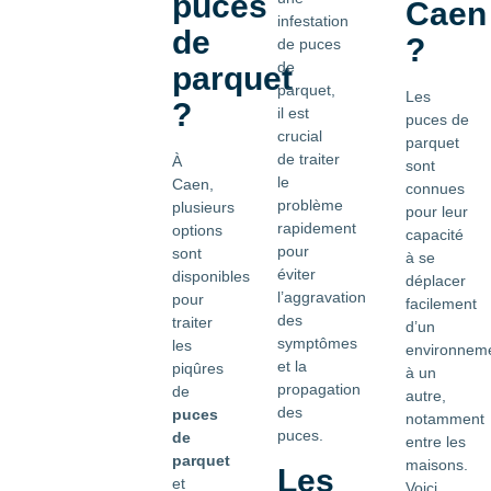
puces
Caen
infestation
de
?
de puces
de
parquet
parquet,
Les
?
il est
puces de
crucial
parquet
de traiter
À
sont
le
Caen,
connues
problème
plusieurs
pour leur
rapidement
options
capacité
pour
sont
à se
éviter
disponibles
déplacer
l’aggravation
pour
facilement
des
traiter
d’un
symptômes
les
environnem
et la
piqûres
à un
propagation
de
autre,
des
puces
notamment
puces.
de
entre les
parquet
maisons.
Les
et
Voici