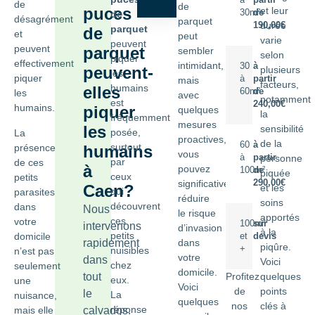
à
partir
de
de
puces
et leur
30m²
de
de
désagrément
parquet
durée
190,00€
parquet
de
et
peut
varie
peuvent
peuvent
parquet
sembler
selon
piquer
effectivement
intimidant,
30
à
peuvent-
plusieurs
les
piquer
à
partir
mais
facteurs,
humains
elles
60m²
de
les
avec
notamment
est
240,00€
humains.
piquer
quelques
la
fréquemment
mesures
les
sensibilité
posée,
La
proactives,
de la
60
à
surtout
présence
humains
vous
à
partir
personne
par
de ces
à
pouvez
100m²
de
piquée
ceux
petits
significativement
290,00€
Caen?
et les
qui
parasites
réduire
soins
découvrent
dans
Nous
le risque
apportés
ces
votre
100m²
sur
intervenons
d’invasion
à la
petits
domicile
et
devis
rapidement
dans
piqûre.
+
nuisibles
n’est pas
votre
dans
Voici
chez
seulement
domicile.
tout
Profitez
quelques
eux.
une
Voici
de
points
le
La
nuisance,
quelques
nos
clés à
réponse
mais elle
calvados.