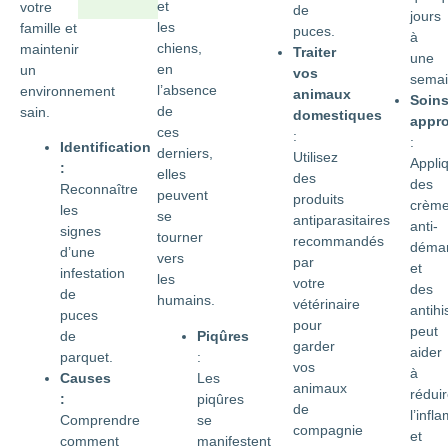
et
votre
de
jours
les
famille et
puces.
à
chiens,
maintenir
Traiter
une
en
un
vos
semai
l’absence
environnement
animaux
Soin
de
sain.
domestiques
appro
ces
:
:
Identification
derniers,
Utilisez
Appli
:
elles
des
des
Reconnaître
peuvent
produits
crèm
les
se
antiparasitaires
anti-
signes
tourner
recommandés
déma
d’une
vers
par
et
infestation
les
votre
des
de
humains.
vétérinaire
antih
puces
pour
peut
Piqûres
de
garder
aider
:
parquet.
vos
à
Les
Causes
animaux
rédui
piqûres
:
de
l’infl
se
Comprendre
compagnie
et
manifestent
comment