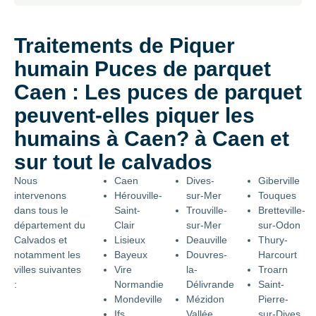
Traitements de Piquer
humain Puces de parquet
Caen : Les puces de parquet
peuvent-elles piquer les
humains à Caen? à Caen et
sur tout le calvados
Nous
Caen
Dives-
Giberville
intervenons
Hérouville-
sur-Mer
Touques
dans tous le
Saint-
Trouville-
Bretteville-
département du
Clair
sur-Mer
sur-Odon
Calvados et
Lisieux
Deauville
Thury-
notamment les
Bayeux
Douvres-
Harcourt
villes suivantes
Vire
la-
Troarn
:
Normandie
Délivrande
Saint-
Mondeville
Mézidon
Pierre-
Ifs
Vallée
sur-Dives