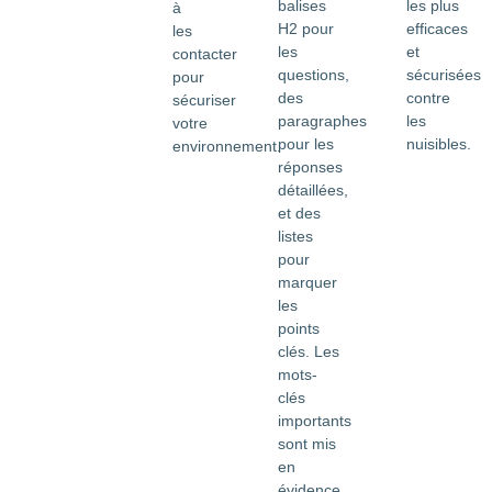
les plus
balises
à
efficaces
H2 pour
les
et
les
contacter
sécurisées
questions,
pour
contre
des
sécuriser
les
paragraphes
votre
nuisibles.
pour les
environnement.
réponses
détaillées,
et des
listes
pour
marquer
les
points
clés. Les
mots-
clés
importants
sont mis
en
évidence