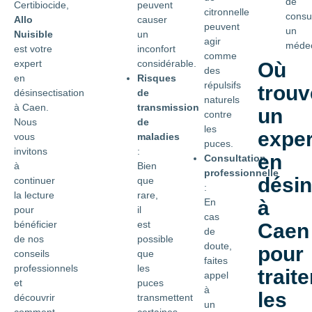
de
peuvent
Certibiocide,
citronnelle
consu
causer
Allo
peuvent
un
un
Nuisible
agir
médec
inconfort
est votre
comme
considérable.
expert
Où
des
Risques
en
répulsifs
trouv
de
désinsectisation
naturels
transmission
à Caen.
un
contre
de
Nous
les
exper
maladies
vous
puces.
:
invitons
en
Consultation
Bien
à
professionnelle
désin
que
continuer
:
rare,
la lecture
En
à
il
pour
cas
est
bénéficier
Caen
de
possible
de nos
doute,
pour
que
conseils
faites
les
professionnels
traite
appel
puces
et
à
les
transmettent
découvrir
un
certaines