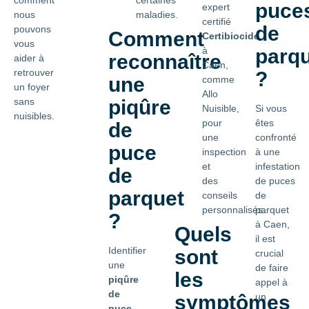
comment
puce
expert
maladies.
nous
certifié
de
pouvons
Comment
Certibiocide
vous
à
parq
reconnaître
aider à
Caen,
retrouver
?
une
comme
un foyer
Allo
piqûre
sans
Nuisible,
Si vous
nuisibles.
pour
êtes
de
une
confronté
puce
inspection
à une
et
infestation
de
des
de puces
parquet
conseils
de
personnalisés.
parquet
?
à Caen,
Quels
il est
Identifier
sont
crucial
une
de faire
les
piqûre
appel à
de
symptômes
un
puce