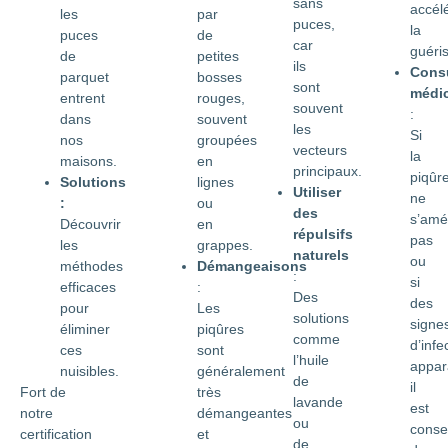
sans
accél
par
les
puces,
la
de
puces
car
guéri
petites
de
ils
Consu
bosses
parquet
sont
médic
rouges,
entrent
souvent
:
souvent
dans
les
Si
groupées
nos
vecteurs
la
en
maisons.
principaux.
piqûr
lignes
Solutions
Utiliser
ne
ou
:
des
s’amé
en
Découvrir
répulsifs
pas
grappes.
les
naturels
ou
Démangeaisons
méthodes
:
si
:
efficaces
Des
des
Les
pour
solutions
signe
piqûres
éliminer
comme
d’infe
sont
ces
l’huile
appar
généralement
nuisibles.
de
il
très
Fort de
lavande
est
démangeantes
notre
ou
consei
et
certification
de