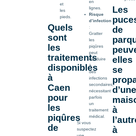
en
et
Les
lignes.
les
Risque
pieds.
puce
d’infection
Quels
:
de
Gratter
sont
parq
les
les
piqûres
peuve
peut
traitements
elles
conduire
disponibles
à
se
des
à
prop
infections
secondaires,
Caen
d’un
nécessitant
pour
parfois
mais
un
les
à
traitement
piqûres
médical.
l’autr
Si vous
de
à
suspectez
une