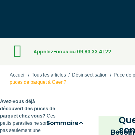
Appelez-nous au
09 83 33 41 22
Accueil
/
Tous les articles
/
Désinsectisation
/
Puce de p
puces de parquet à Caen?
Avez-vous déjà
découvert des puces de
parquet chez vous?
Ces
Que
Sommaire
petits parasites ne sont
son
Besoin
pas seulement une