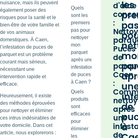
les
nuisance, mais ils peuvent
d'aide
Quels
également poser des
pre
conce
sont les
risques pour la santé et le
:
pa
premiers
bien-être de votre famille et
Nettoy
pas pour
pou
de vos animaux
nettoyer
parqu
domestiques. À Caen,
net
mon
Puces
l’infestation de puces de
parquet
mo
parquet est un problème
de
après une
courant mais sérieux,
par
parqu
infestation
nécessitant une
Caen
apr
de puces
intervention rapide et
:
à Caen ?
un
efficace.
Comm
Quels
inf
Heureusement, il existe
nettoy
produits
de
des méthodes éprouvées
sont
après
pour nettoyer et éliminer
pu
efficaces
une
ces intrus indésirables de
pour
à
infest
votre domicile. Dans cet
éliminer
de
article, nous explorerons :
Ca
les