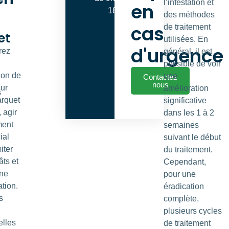
l’infestation et
en
18h00
des méthodes
cas
de traitement
et
utilisées. En
d'urgence
rez
général, il est
possible de voir
tion de
une
Contactez
nous
ur
amélioration
s
arquet
significative
 agir
dans les 1 à 2
ment
semaines
ial
suivant le début
iter
du traitement.
âts et
Cependant,
une
pour une
tion.
éradication
s
complète,
plusieurs cycles
elles
de traitement