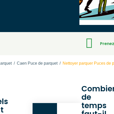
Prenez
arquet
/
Caen Puce de parquet
/
Nettoyer parquer Puces de p
Combie
de
ls
temps
t