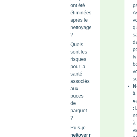
ont été
p
éliminées
A
après le
v
nettoyage
qu
?
s
d
Quels
po
sont les
t
risques
b
pour la
vo
santé
so
associés
N
aux
à 
puces
v
de
: 
parquet
n
?
à 
Puis-je
v
nettoyer mon