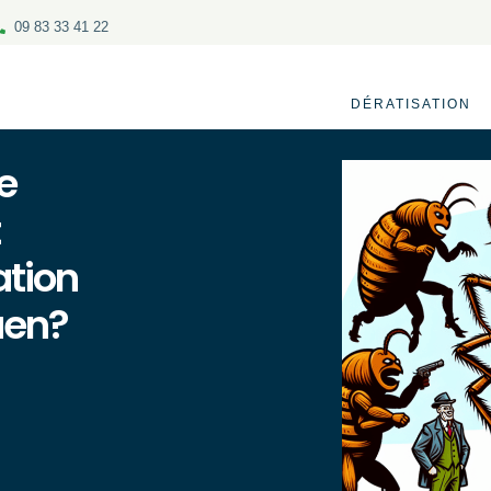
09 83 33 41 22
DÉRATISATION
e
ation
aen?