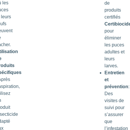
ù les
de
uces
produits
 leurs
certifiés
ufs
Certibiocid
euvent
pour
e
éliminer
acher.
les puces
ilisation
adultes et
e
leurs
roduits
larves.
pécifiques
Entretien
Après
et
aspiration,
prévention
:
ilisez
Des
n
visites de
oduit
suivi pour
secticide
s’assurer
dapté
que
ux
l’infestation