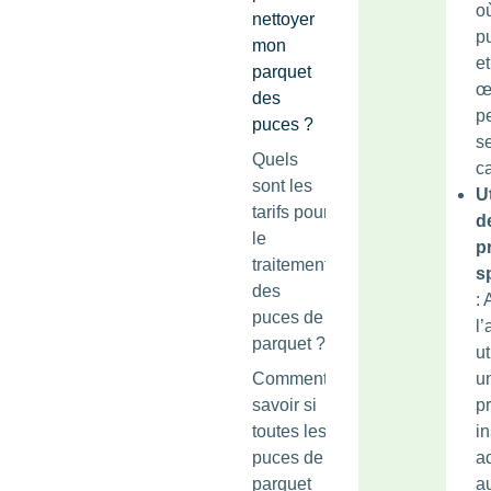
o
nettoyer
p
mon
et
parquet
œ
des
p
puces ?
s
Quels
c
sont les
Ut
tarifs pour
d
le
p
traitement
s
des
: 
puces de
l’
parquet ?
ut
Comment
u
savoir si
pr
toutes les
in
puces de
a
parquet
a