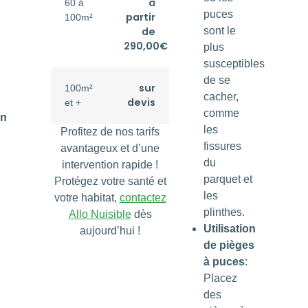
à
60 à
puces
partir
100m²
de
sont le
290,00€
plus
susceptibles
de se
sur
100m²
cacher,
devis
et +
comme
on
les
Profitez de nos tarifs
fissures
avantageux et d’une
du
intervention rapide !
parquet et
Protégez votre santé et
les
votre habitat,
contactez
plinthes.
Allo Nuisible
dès
Utilisation
aujourd’hui !
de pièges
à puces
:
Placez
:
des