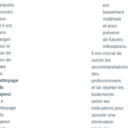
arquets.
est
ssurez-
totalement
ous
maîtrisée
’il est
et pour
ans
prévenir
anger
de futures
ur le
infestations.
ype de
Il est crucial de
ois de
suivre les
tre
recommandations
l.
des
ettoyage
professionnels
la
et de répéter les
apeur
traitements
Le
selon les
ettoyage
indications pour
la
assurer une
apeur
élimination