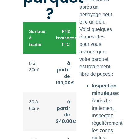
?
après un
nettoyage peut
être un défi.
Voici quelques
Prix
Surface
étapes clés
traitement
à
TTC
pour vous
traiter
assurer que
votre parquet
à
0 à
est totalement
partir
30m²
libre de puces :
de
190,00€
Inspection
minutieuse
:
Après le
à
30 à
partir
traitement,
60m²
de
inspectez
240,00€
régulièrement
les zones
où les