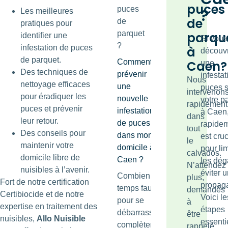
puces
puces
?
Les meilleures
de
de
pratiques pour
parquet
parqu
identifier une
Si vous
?
infestation de puces
à
découv
de parquet.
Comment
Caen?
une
Des techniques de
prévenir
infesta
Nous
nettoyage efficaces
une
puces s
intervenon
pour éradiquer les
nouvelle
votre p
rapidement
puces et prévenir
infestation
à Caen,
dans
leur retour.
de puces
rapide
tout
Des conseils pour
dans mon
est cruc
le
maintenir votre
domicile à
pour lim
calvados.
domicile libre de
Caen ?
les dég
N’attendez
nuisibles à l’avenir.
éviter 
Combien de
plus,
Fort de notre certification
propaga
temps faut-il
demandés
Certibiocide et de notre
Voici le
pour se
à
expertise en traitement des
étapes
débarrasser
être
nuisibles,
Allo Nuisible
essenti
complètement
rappelé.