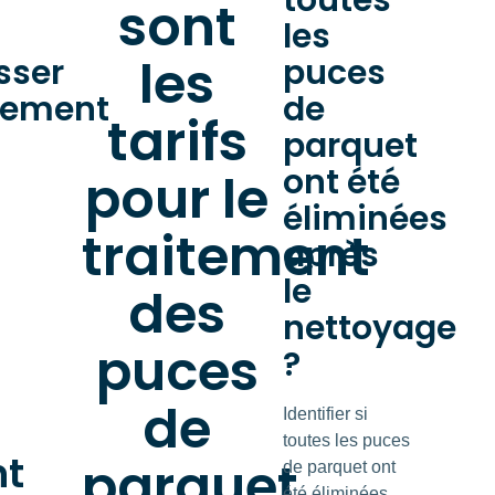
toutes
sont
les
les
sser
puces
tement
de
tarifs
parquet
ont été
pour le
éliminées
traitement
après
le
des
nettoyage
puces
?
de
Identifier si
toutes les puces
nt
parquet
de parquet ont
été éliminées