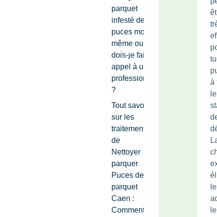
p
parquet
êt
infesté de
tr
puces moi-
ef
même ou
p
dois-je faire
tu
appel à un
p
professionnel
à
?
le
Tout savoir
s
sur les
de
traitements
d
de
L
Nettoyer
c
parquer
e
Puces de
é
parquet
le
Caen :
ad
Comment
le