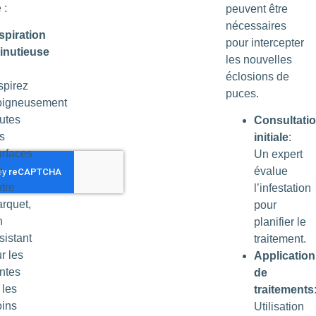
 :
peuvent être
nécessaires
spiration
pour intercepter
inutieuse
les nouvelles
éclosions de
spirez
puces.
oigneusement
outes
Consultati
s
initiale
:
urfaces
Un expert
e
évalue
tre
l’infestation
arquet,
pour
n
planifier le
sistant
traitement.
r les
Application
entes
de
 les
traitements
oins
Utilisation