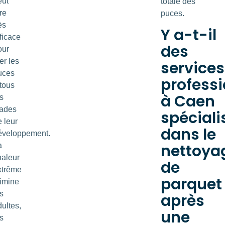
eut
totale des
re
puces.
ès
Y a-t-il
ficace
des
our
er les
services
uces
profess
 tous
à Caen
s
tades
spéciali
 leur
dans le
éveloppement.
nettoya
a
haleur
de
xtrême
parquet
limine
s
après
ultes,
une
s