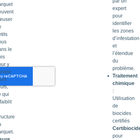
par un
arquet
expert
euvent
pour
reuser
identifier
e
les zones
tits
d’infestation
ous
et
ans le
l’étendue
ois
du
our y
problème.
ondre
Traitement
urs
chimique
ufs,
:
e qui
Utilisation
faiblit
de
biocides
ructure
certifiés
u
Certibiocid
arquet.
pour
sure