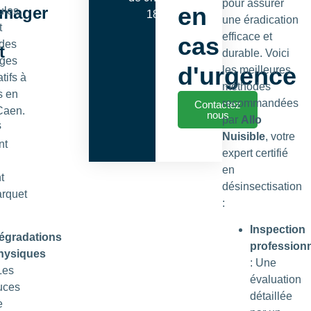
pour assurer
en
mager
ules,
18h00
une éradication
t
efficace et
cas
 des
t
durable. Voici
ges
d'urgence
les meilleures
atifs à
méthodes
s en
recommandées
Contactez
Caen.
nous
par
Allo
s
Nuisible
, votre
nt
expert certifié
en
t
désinsectisation
arquet
:
Inspection
égradations
professionn
hysiques
: Une
Les
évaluation
uces
détaillée
e