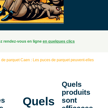
z rendez-vous en ligne
en quelques clics
e parquet Caen : Les puces de parquet peuvent-elles
Quels
produits
Quels
es
sont