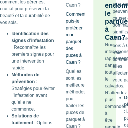
comment les gérer est
endom
minusc
Caen ?
crucial pour préserver la
peuven
le
Comment
beauté et la durabilité de
causer
parque
puis-je
vos sols.
domma
protéger
à
signific
Identification des
mon
Caen?
vos sol
signes d’infestation
parquet
Nous
bois à 
: Reconnaître les
des
intervenon
Voici
premiers signes pour
puces à
rapidement
comme
une intervention
Caen ?
dans
elles
rapide.
Quelles
tout
affecten
Méthodes de
sont les
le
votre p
prévention
:
meilleures
calvados.
:
Stratégies pour éviter
méthodes
N’attendez
l’infestation avant
D
pour
plus,
qu’elle ne
p
traiter les
demandés
commence.
: 
puces de
à
Solutions de
p
parquet à
être
traitement
: Options
d
Caen ?
rappelé.