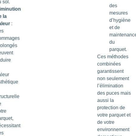
 sol.
des
iminution
mesures
e la
d’hygiène
aleur
:
et de
es
maintenanc
ommages
du
rolongés
parquet.
euvent
Ces méthodes
éduire
combinées
garantissent
aleur
non seulement
sthétique
l’élimination
des puces mais
ructurelle
aussi la
e
protection de
tre
votre parquet et
arquet,
de votre
écessitant
environnement
es