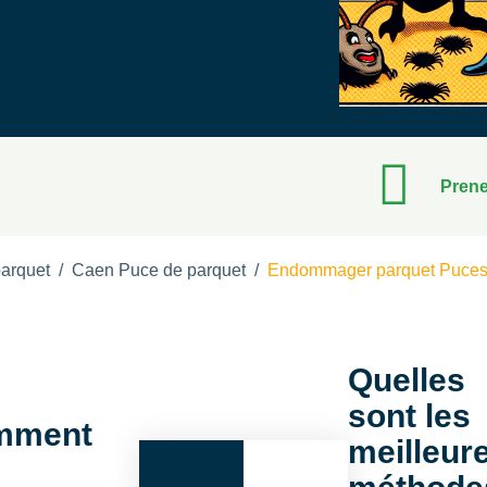
Prene
arquet
/
Caen Puce de parquet
/
Endommager parquet Puces d
Quelles
sont les
mment
meilleur