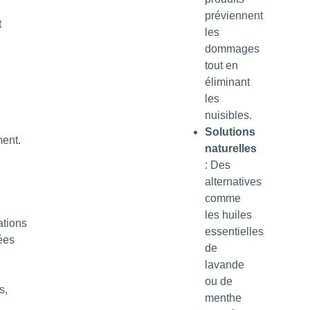
préviennent
t
les
dommages
tout en
éliminant
les
nuisibles.
Solutions
ment.
naturelles
: Des
alternatives
comme
les huiles
tions
essentielles
ées
de
lavande
ou de
s,
menthe