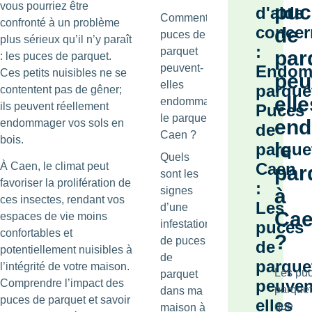
vous pourriez être
puc
d'aide
Comment les
confronté à un problème
concer
de
puces de
plus sérieux qu’il n’y paraît
:
parquet
par
: les puces de parquet.
peuvent-
Endom
Ces petits nuisibles ne se
peu
elles
parque
contentent pas de gêner;
elle
endommager
ils peuvent réellement
Puces
le parquet à
en
endommager vos sols en
de
Caen ?
bois.
le
parque
Quels
Caen
À Caen, le climat peut
par
sont les
favoriser la prolifération de
:
signes
à
ces insectes, rendant vos
Les
d’une
Ca
espaces de vie moins
infestation
puces
confortables et
?
de puces
de
potentiellement nuisibles à
de
parque
l’intégrité de votre maison.
Les pu
parquet
peuven
Comprendre l’impact des
parquet
dans ma
puces de parquet et savoir
elles
que
maison à