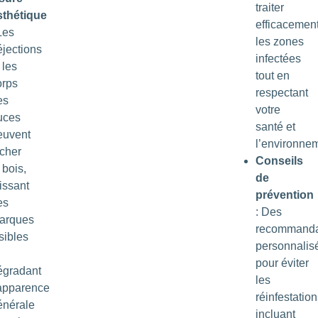
traiter
sthétique
efficacemen
Les
les zones
éjections
infectées
 les
tout en
orps
respectant
es
votre
uces
santé et
euvent
l’environne
acher
Conseils
 bois,
de
issant
prévention
es
: Des
arques
recommanda
sibles
personnalis
pour éviter
égradant
les
’apparence
réinfestation
énérale
incluant