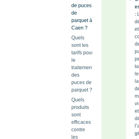
de puces
e
de
: 
parquet à
d
Caen ?
et
c
Quels
d
sont les
p
tarifs pour
p
le
t
traitement
le
des
la
puces de
d
parquet ?
m
Quels
vi
produits
et
sont
d
efficaces
l
contre
g
les