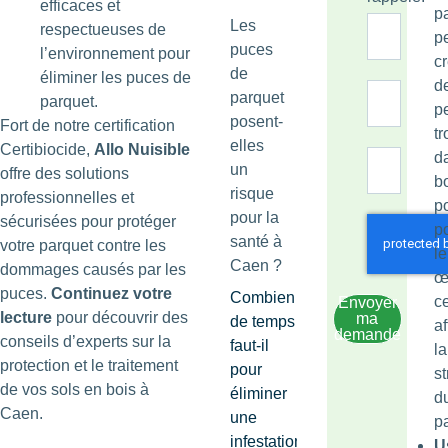
efficaces et
p
Les
respectueuses de
p
puces
l’environnement pour
c
de
éliminer les puces de
d
parquet
parquet.
pe
posent-
Fort de notre certification
tr
elles
Certibiocide,
Allo Nuisible
d
un
offre des solutions
b
risque
professionnelles et
p
pour la
sécurisées pour protéger
p
santé à
votre parquet contre les
le
Caen ?
dommages causés par les
œ
puces.
Continuez votre
Combien
c
Envoyer
lecture
pour découvrir des
ma
de temps
af
demande
conseils d’experts sur la
faut-il
la
protection et le traitement
pour
st
de vos sols en bois à
éliminer
d
Caen.
une
p
infestation
U