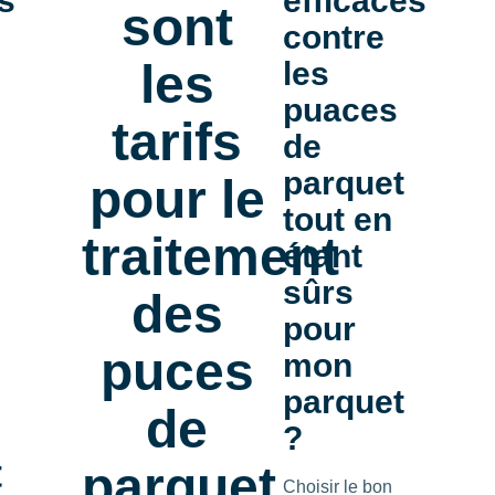
s
efficaces
sont
contre
les
les
puaces
tarifs
de
parquet
pour le
tout en
traitement
étant
sûrs
des
pour
puces
mon
parquet
de
?
t
parquet
Choisir le bon