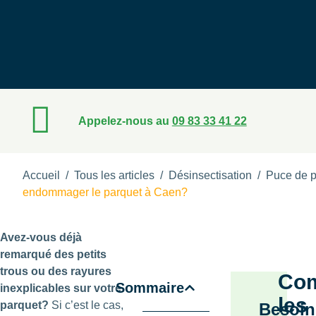
Appelez-nous au
09 83 33 41 22
Accueil
/
Tous les articles
/
Désinsectisation
/
Puce de p
endommager le parquet à Caen?
Avez-vous déjà
remarqué des petits
trous ou des rayures
Co
Sommaire
inexplicables sur votre
les
parquet?
Si c’est le cas,
Besoin