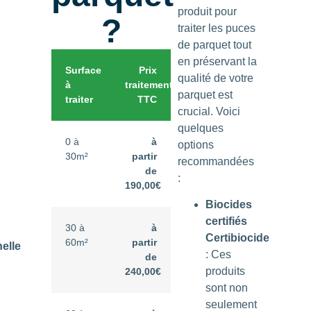
produit pour
?
traiter les puces
de parquet tout
en préservant la
Surface
Prix
qualité de votre
à
traitement
parquet est
traiter
TTC
crucial. Voici
quelques
0 à
à
options
30m²
partir
recommandées
de
:
190,00€
Biocides
certifiés
30 à
à
Certibiocide
60m²
partir
elle
: Ces
de
produits
240,00€
sont non
seulement