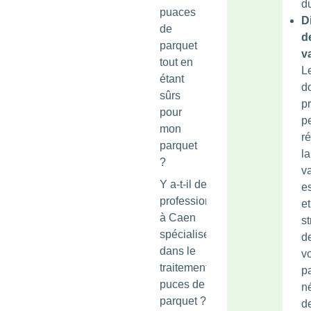
du
puaces
D
de
d
parquet
v
tout en
L
étant
d
sûrs
p
pour
p
mon
r
parquet
la
?
v
Y a-t-il des
e
professionnels
et
à Caen
st
spécialisés
d
dans le
vo
traitement des
p
puces de
n
parquet ?
d