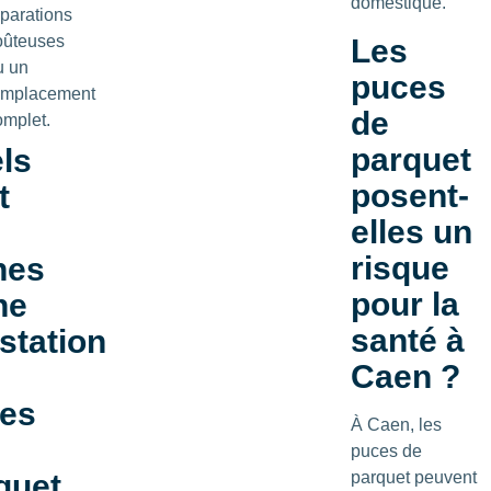
domestique.
éparations
oûteuses
Les
u un
puces
emplacement
de
omplet.
parquet
ls
posent-
t
elles un
risque
nes
pour la
ne
santé à
estation
Caen ?
es
À Caen, les
puces de
parquet peuvent
quet