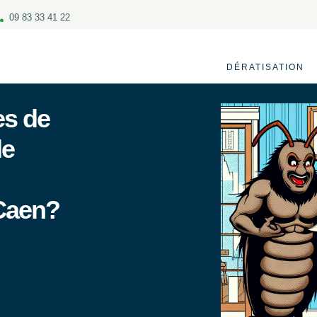
09 83 33 41 22
DÉRATISATION
s de
de
Caen?