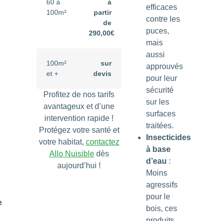
60 à
à
efficaces
100m²
partir
contre les
de
puces,
290,00€
mais
aussi
100m²
sur
approuvés
et +
devis
pour leur
sécurité
Profitez de nos tarifs
sur les
avantageux et d’une
surfaces
intervention rapide !
traitées.
Protégez votre santé et
Insecticides
votre habitat,
contactez
à base
Allo Nuisible
dès
d’eau
:
aujourd’hui !
Moins
agressifs
pour le
e
bois, ces
produits