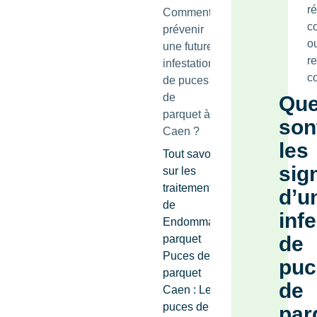
r
Comment
c
prévenir
o
une future
r
infestation
c
de puces
de
Que
parquet à
son
Caen ?
les
Tout savoir
sig
sur les
traitements
d’u
de
inf
Endommager
de
parquet
Puces de
puc
parquet
de
Caen : Les
puces de
par