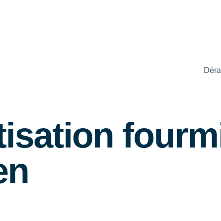
Déra
isation fourmis
en