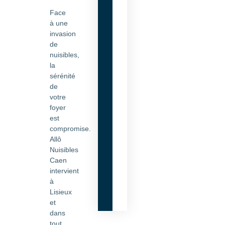
Face
à une
invasion
de
nuisibles,
la
sérénité
de
votre
foyer
est
compromise.
Allô
Nuisibles
Caen
intervient
à
Lisieux
et
dans
tout