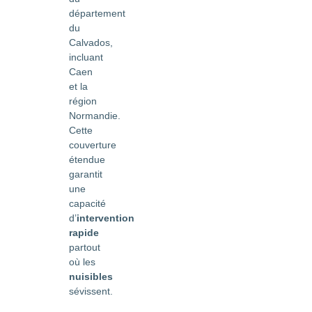
département
du
Calvados,
incluant
Caen
et la
région
Normandie.
Cette
couverture
étendue
garantit
une
capacité
d’
intervention
rapide
partout
où les
nuisibles
sévissent.