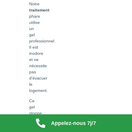
Notre
traitement
phare
utilise
un
gel
professionnel.
Il est
inodore
et ne
nécessite
pas
d’évacuer
le
logement.
Ce
gel
stoppe
immédiatement
Appelez-nous 7j/7
la
ponte