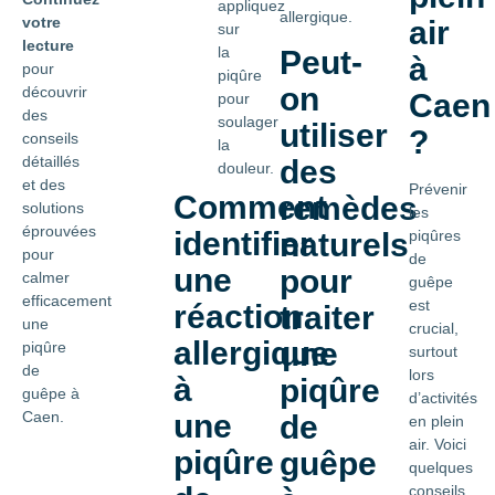
appliquez
allergique.
votre
air
sur
lecture
la
Peut-
à
pour
piqûre
on
découvrir
Caen
pour
des
soulager
utiliser
?
conseils
la
détaillés
des
douleur.
et des
Prévenir
Comment
remèdes
solutions
les
éprouvées
identifier
naturels
piqûres
pour
de
une
pour
calmer
guêpe
efficacement
est
réaction
traiter
une
crucial,
allergique
une
piqûre
surtout
de
lors
à
piqûre
guêpe à
d’activités
une
Caen.
de
en plein
air. Voici
piqûre
guêpe
quelques
conseils