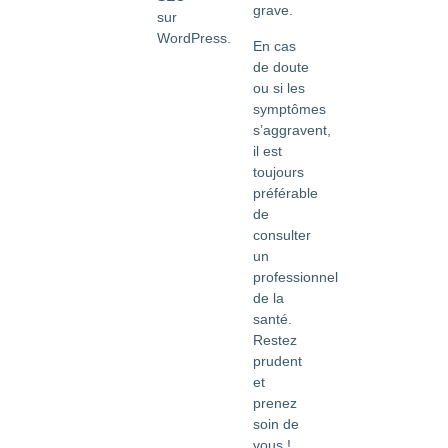
grave.
sur
WordPress.
En cas
de doute
ou si les
symptômes
s’aggravent,
il est
toujours
préférable
de
consulter
un
professionnel
de la
santé.
Restez
prudent
et
prenez
soin de
vous !