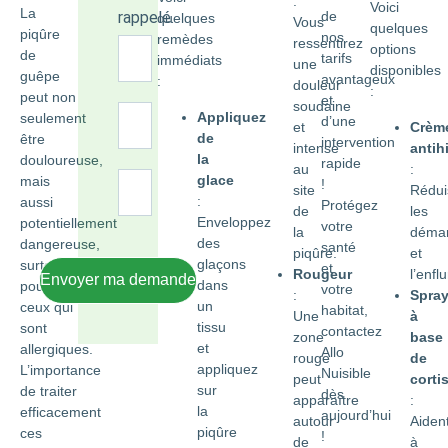
:
Voici
La
rappelé.
de
quelques
Vous
quelques
piqûre
nos
remèdes
ressentirez
options
de
tarifs
immédiats
une
disponibles
guêpe
avantageux
:
douleur
:
peut non
et
soudaine
Appliquez
seulement
d’une
et
Crèm
de
être
intervention
intense
antih
la
douloureuse,
rapide
au
:
glace
mais
!
site
Rédui
:
aussi
Protégez
de
les
Enveloppez
potentiellement
votre
la
déma
des
dangereuse,
santé
piqûre.
et
glaçons
surtout
et
Rougeur
l’enflu
Envoyer ma demande
dans
pour
votre
:
Spra
un
ceux qui
habitat,
Une
à
tissu
sont
contactez
zone
base
et
allergiques.
Allo
rouge
de
appliquez
L’importance
Nuisible
peut
corti
sur
de traiter
dès
apparaître
:
la
efficacement
aujourd’hui
autour
Aiden
piqûre
ces
!
de
à