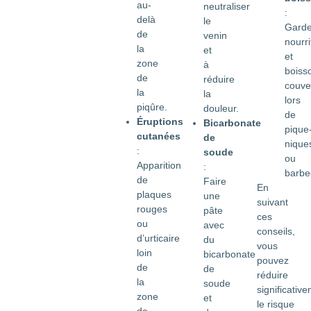
au-
neutraliser
:
delà
le
Gard
de
venin
nourri
la
et
et
zone
à
boiss
de
réduire
couve
la
la
lors
piqûre.
douleur.
de
Éruptions
Bicarbonate
pique
cutanées
de
nique
:
soude
ou
Apparition
:
barbe
de
Faire
En
plaques
une
suivant
rouges
pâte
ces
ou
avec
conseils,
d’urticaire
du
vous
loin
bicarbonate
pouvez
de
de
réduire
la
soude
significativ
zone
et
le risque