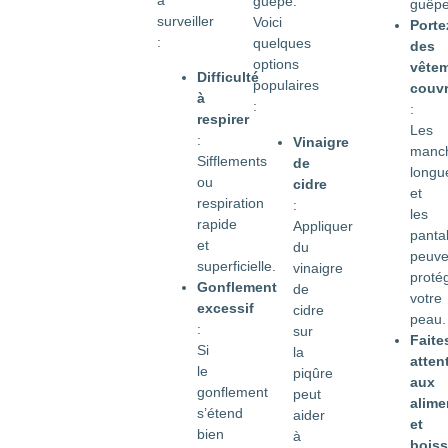
guêpe.
guêpe
surveiller
Voici
Porte
:
quelques
des
options
vête
Difficulté
populaires
couv
à
:
:
respirer
Les
:
Vinaigre
manc
Sifflements
de
longu
ou
cidre
et
respiration
:
les
rapide
Appliquer
panta
et
du
peuve
superficielle.
vinaigre
proté
Gonflement
de
votre
excessif
cidre
peau.
:
sur
Faite
Si
la
atten
le
piqûre
aux
gonflement
peut
alime
s’étend
aider
et
bien
à
bois