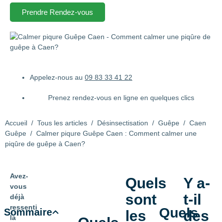
Prendre Rendez-vous
Appelez-nous au
09 83 33 41 22
Prenez rendez-vous en ligne en quelques clics
Accueil
/
Tous les articles
/
Désinsectisation
/
Guêpe
/
Caen
Guêpe
/
Calmer piqure Guêpe Caen : Comment calmer une
piqûre de guêpe à Caen?
Avez-
Quels
Y a-
vous
sont
t-il
déjà
ressenti
Quels
Sommaire
les
des
la