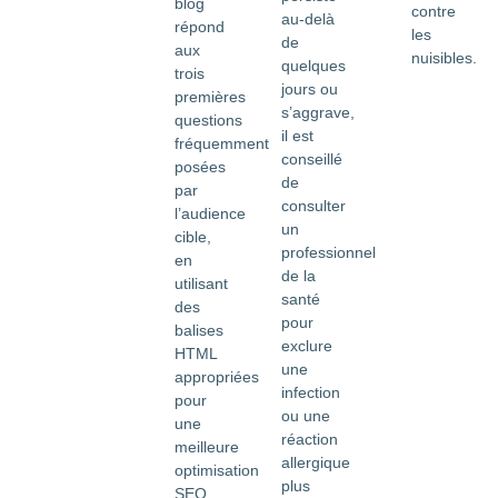
blog
contre
au-delà
répond
les
de
aux
nuisibles.
quelques
trois
jours ou
premières
s’aggrave,
questions
il est
fréquemment
conseillé
posées
de
par
consulter
l’audience
un
cible,
professionnel
en
de la
utilisant
santé
des
pour
balises
exclure
HTML
une
appropriées
infection
pour
ou une
une
réaction
meilleure
allergique
optimisation
plus
SEO