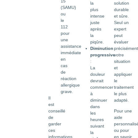
15
solution
la
(SAMU)
durable
plus
ou
et sûre.
intense
le
Seul un
juste
112
expert
après
pour
peut
la
une
évaluer
piqûre.
assistance
précisément
Diminution
immédiate
votre
progressive
en
situation
:
cas
et
La
de
appliquer
douleur
réaction
le
devrait
allergique
traitement
commencer
grave.
le plus
à
Il
adapté.
diminuer
est
dans
conseillé
Pour une
les
de
aide
heures
garder
personnalis
suivant
ces
ou pour
la
informations
en savoir