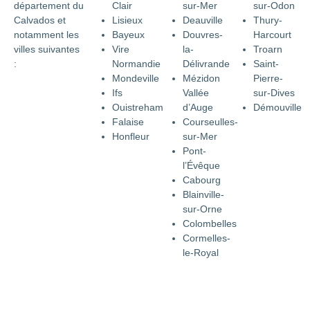
département du
Clair
sur-Mer
sur-Odon
Calvados et
Lisieux
Deauville
Thury-
notamment les
Bayeux
Douvres-
Harcourt
villes suivantes
Vire
la-
Troarn
:
Normandie
Délivrande
Saint-
Mondeville
Mézidon
Pierre-
Ifs
Vallée
sur-Dives
Ouistreham
d’Auge
Démouville
Falaise
Courseulles-
Honfleur
sur-Mer
Pont-
l’Évêque
Cabourg
Blainville-
sur-Orne
Colombelles
Cormelles-
le-Royal