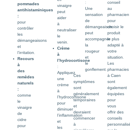
:
conseil
pommades
vinaigre
Une
au
antihistaminiques
peut
sensation
pharmacien
:
aider
de
pour
pour
à
démangeaison
choisir le
contrôler
neutraliser
peut
produit
les
le
accompagner
le plus
démangeaisons
venin.
la
adapté à
et
Crème
rougeur
votre
l’irritation.
à
et
situation.
Recours
l’hydrocortisone
le
Les
à
:
gonflement.
pharmacies
des
Appliquez
Ces
à Caen
remèdes
une
symptômes
sont
naturels
crème
sont
également
:
à
généralement
équipées
comme
l’hydrocortisone
temporaires
pour
le
pour
et
vous
vinaigre
diminuer
devraient
offrir des
de
l’inflammation
commencer
conseils
cidre
et
à
personnalis
pour
les