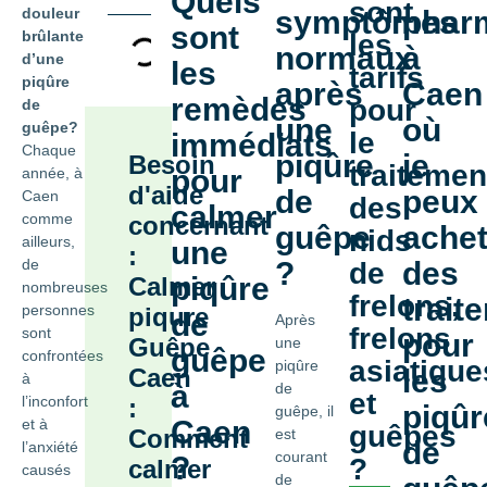
Quels
sont
douleur
symptômes
phar
sont
brûlante
les
normaux
à
d’une
les
tarifs
piqûre
après
Caen
remèdes
pour
de
une
où
guêpe?
le
immédiats
Chaque
piqûre
je
Besoin
traitemen
pour
année, à
d'aide
de
peux
Caen
des
calmer
comme
concernant
guêpe
achet
nids
ailleurs,
une
:
de
?
des
de
piqûre
Calmer
nombreuses
frelons,
trait
personnes
piqure
de
Après
frelons
sont
pour
Guêpe
une
guêpe
confrontées
asiatique
piqûre
Caen
les
à
à
de
et
l’inconfort
:
piqûr
guêpe, il
Caen
et à
guêpes
Comment
est
de
l’anxiété
courant
?
?
calmer
causés
de