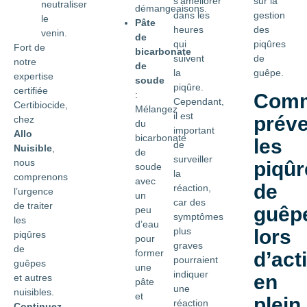
s’améliorer
sur la
neutraliser
démangeaisons.
dans les
gestion
le
Pâte
heures
des
venin.
de
qui
piqûres
Fort de
bicarbonate
suivent
de
notre
de
la
guêpe.
expertise
soude
piqûre.
certifiée
:
Com
Cependant,
Certibiocide,
Mélangez
il est
préve
chez
du
important
Allo
bicarbonate
les
de
Nuisible
,
de
surveiller
nous
piqûr
soude
la
comprenons
avec
de
réaction,
l’urgence
un
car des
de traiter
guêp
peu
symptômes
les
d’eau
plus
lors
piqûres
pour
graves
de
former
d’act
pourraient
guêpes
une
indiquer
en
et autres
pâte
une
nuisibles.
et
plein
réaction
Continuez