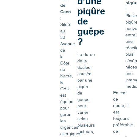
d’une
piqûr
de
piqûre
:
Caen
Plusi
:
de
piqûr
Situé
peuve
guêpe
au
entra
30
?
une
Avenue
réacti
de
plus
La durée
la
sévèr
de la
Côte
néces
douleur
de
une
causée
Nacre,
interv
par une
le
médic
piqûre
CHU
En cas
de
est
de
guêpe
équipé
doute, il
peut
pour
est
varier
gérer
toujours
selon
les
préférable
plusieurs
urgences
de
facteurs,
allergiques.