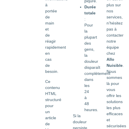
piqûre.
à
plus sur
Durée
portée
nos
totale
de
services,
:
main
n’hésitez
Pour
et
pas à
la
de
contacter
plupart
réagir
notre
des
rapidement
équipe
gens,
en
chez
la
cas
Allo
douleur
de
Nuisible
.
disparaît
besoin.
Nous
complètement
sommes
dans
Ce
là pour
les
contenu
vous
24
HTML
offrir les
à
structuré
solutions
48
pour
les plus
heures.
un
efficaces
Si la
article
et
douleur
de
sécurisées
persiste