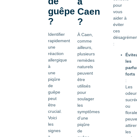
de
à
pour
guêpe
Caen
vous
aider à
?
?
éviter
ces
Identifier
À Caen,
désagrémen
rapidement
comme
:
une
ailleurs,
réaction
plusieurs
Évite
allergique
remèdes
les
à
naturels
parf
une
peuvent
forts
piqûre
être
:
de
utilisés
Les
guêpe
pour
odeur
peut
soulager
sucré
être
les
ou
crucial.
symptômes
floral
Voici
d’une
peuve
les
piqûre
attirer
signes
de
les
à