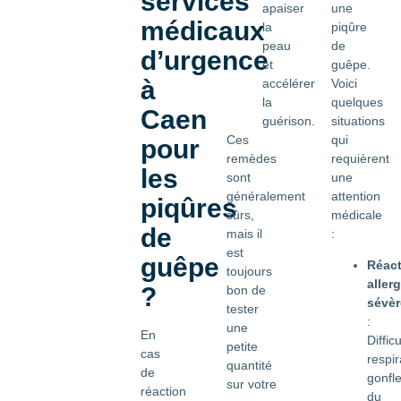
services
apaiser
une
médicaux
la
piqûre
peau
de
d’urgence
et
guêpe.
à
accélérer
Voici
la
quelques
Caen
guérison.
situations
Ces
qui
pour
remèdes
requièrent
les
sont
une
généralement
attention
piqûres
sûrs,
médicale
de
mais il
:
est
guêpe
Réac
toujours
aller
?
bon de
sévèr
tester
:
une
En
Diffic
petite
cas
respir
quantité
de
gonfl
sur votre
réaction
du