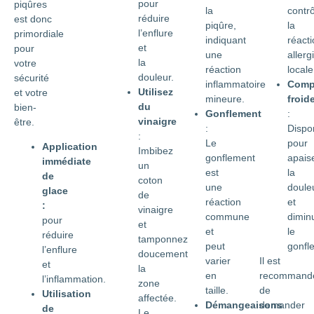
pour
piqûres
la
contrô
réduire
est donc
piqûre,
la
l’enflure
primordiale
indiquant
réacti
et
pour
une
allerg
la
votre
réaction
locale
douleur.
sécurité
inflammatoire
Comp
Utilisez
et votre
mineure.
froid
du
bien-
Gonflement
:
vinaigre
être.
:
Dispo
:
Le
pour
Application
Imbibez
gonflement
apais
immédiate
un
est
la
de
coton
une
doule
glace
de
réaction
et
:
vinaigre
commune
dimin
pour
et
et
le
réduire
tamponnez
peut
gonfl
l’enflure
doucement
varier
Il est
et
la
en
recommand
l’inflammation.
zone
taille.
de
Utilisation
affectée.
Démangeaisons
demander
de
Le