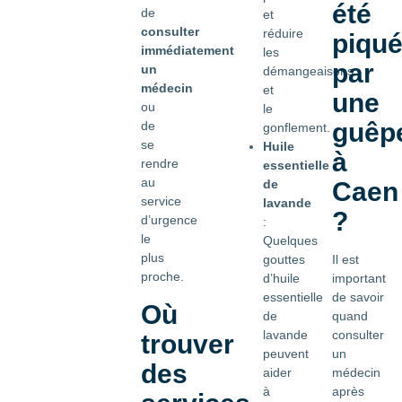
été
de
et
consulter
réduire
piqu
immédiatement
les
par
un
démangeaisons
médecin
et
une
ou
le
guêp
de
gonflement.
se
Huile
à
rendre
essentielle
au
de
Caen
service
lavande
?
d’urgence
:
le
Quelques
plus
gouttes
Il est
proche.
d’huile
important
essentielle
de savoir
Où
de
quand
lavande
consulter
trouver
peuvent
un
des
aider
médecin
à
après