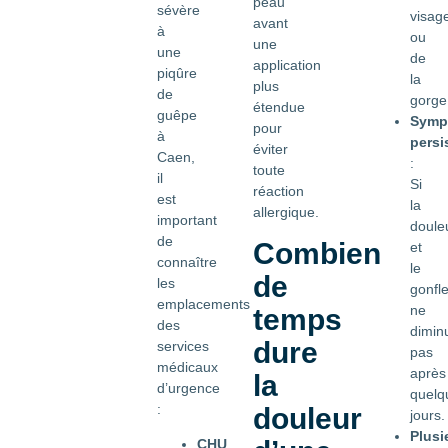
peau
sévère
visag
avant
à
ou
une
une
de
application
piqûre
la
plus
de
gorge
étendue
guêpe
Symp
pour
à
persi
éviter
Caen,
:
toute
il
Si
réaction
est
la
allergique.
important
doule
de
Combien
et
connaître
le
de
les
gonfl
emplacements
ne
temps
des
dimin
dure
services
pas
médicaux
après
la
d’urgence
quelq
:
douleur
jours.
Plusi
CHU