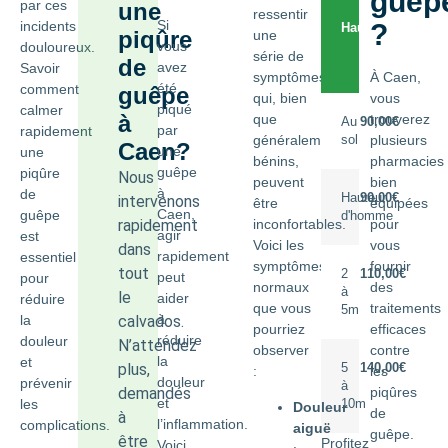
guêp
par ces
une
ressentir
Si
incidents
?
Hauteur
Prix
piqûre
une
vous
douloureux.
traitement
série de
de
TTC
avez
Savoir
symptômes
À Caen,
été
comment
guêpe
qui, bien
vous
piqué
calmer
à
que
trouverez
Au
90,00€
par
rapidement
généralement
plusieurs
sol
Caen?
une
une
bénins,
pharmacies
guêpe
piqûre
Nous
peuvent
bien
à
de
Hauteur
90,00€
intervenons
être
équipées
Caen,
guêpe
d'homme
rapidement
inconfortables.
pour
agir
est
Voici les
vous
dans
rapidement
essentiel
symptômes
fournir
tout
2
110,00€
peut
pour
normaux
des
à
le
aider
réduire
que vous
traitements
5m
à
la
calvados.
pourriez
efficaces
réduire
douleur
N’attendez
observer
contre
la
et
plus,
5
140,00€
:
les
douleur
prévenir
à
demandés
piqûres
et
les
10m
Douleur
de
à
l’inflammation.
complications.
aiguë
guêpe.
être
Profitez
Voici