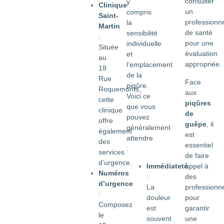
consulter
y
Clinique
un
compris
Saint-
professionn
la
Martin
de santé
sensibilité
:
pour une
individuelle
Située
évaluation
et
au
appropriée.
l’emplacement
18
de la
Rue
Face
piqûre.
Roquemonts,
aux
Voici ce
cette
piqûres
que vous
clinique
de
pouvez
offre
guêpe
, il
généralement
également
est
attendre
des
essentiel
:
services
de faire
d’urgence.
appel à
Immédiateté
Numéros
des
:
d’urgence
professionn
La
:
pour
douleur
Composez
garantir
est
le
une
souvent