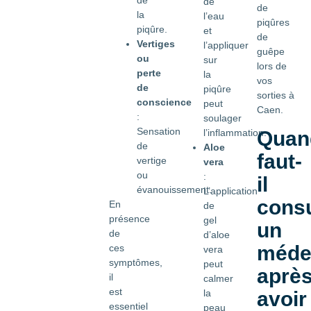
de
de
de
la
l’eau
piqûres
piqûre.
et
de
Vertiges
l’appliquer
guêpe
ou
sur
lors de
perte
la
vos
de
piqûre
sorties à
conscience
peut
Caen.
:
soulager
Sensation
l’inflammation.
Quan
de
Aloe
faut-
vertige
vera
ou
:
il
évanouissement.
L’application
consu
En
de
présence
gel
un
de
d’aloe
méde
ces
vera
symptômes,
peut
aprè
il
calmer
est
la
avoir
essentiel
peau