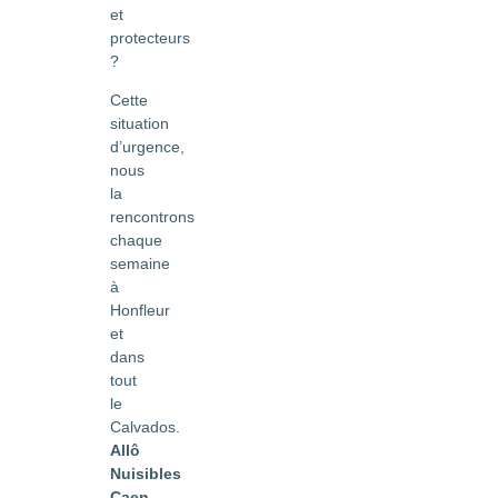
et
protecteurs
?
Cette
situation
d’urgence,
nous
la
rencontrons
chaque
semaine
à
Honfleur
et
dans
tout
le
Calvados.
Allô
Nuisibles
Caen