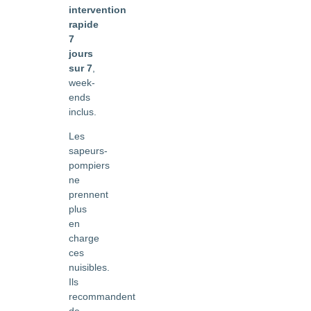
intervention
rapide
7
jours
sur 7
,
week-
ends
inclus.
Les
sapeurs-
pompiers
ne
prennent
plus
en
charge
ces
nuisibles.
Ils
recommandent