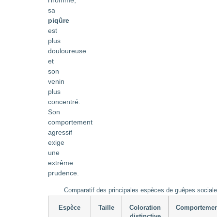
l’homme,
sa
piqûre
est
plus
douloureuse
et
son
venin
plus
concentré.
Son
comportement
agressif
exige
une
extrême
prudence.
Comparatif des principales espèces de guêpes social
Espèce
Taille
Coloration
Comportemen
distinctive