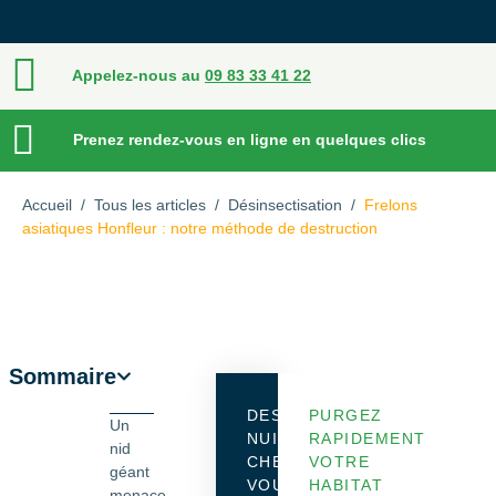
Appelez-nous au
09 83 33 41 22
Prenez rendez-vous en ligne en quelques clics
Accueil
/
Tous les articles
/
Désinsectisation
/
Frelons
asiatiques Honfleur : notre méthode de destruction
Sommaire
DES
PURGEZ
Un
NUISIBLES
RAPIDEMENT
nid
CHEZ
VOTRE
géant
VOUS
HABITAT
menace