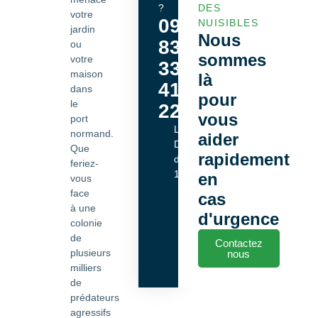
?
DES
votre
09
NUISIBLES
jardin
Nous
83
ou
sommes
votre
33
maison
là
41
dans
pour
le
22
vous
port
Lundi -
normand.
aider
Dimanche
Que
rapidement
de 9h00 à
feriez-
18h00
en
vous
face
cas
à une
d'urgence
colonie
de
Contactez
plusieurs
nous
milliers
de
prédateurs
agressifs