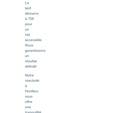
Le
tarif
démarre
à 75€
pour
un
nid
accessible.
Nous
garantissons
un
résultat
définitif.
Notre
réactivité
à
Honfleur
vous
offre
une
tranquillité