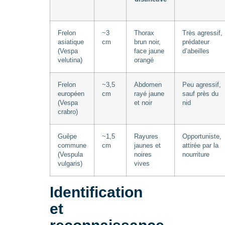
Frelon
~3
Thorax
Très agressif,
asiatique
cm
brun noir,
prédateur
(Vespa
face jaune
d’abeilles
velutina)
orangé
Frelon
~3,5
Abdomen
Peu agressif,
européen
cm
rayé jaune
sauf près du
(Vespa
et noir
nid
crabro)
Guêpe
~1,5
Rayures
Opportuniste,
commune
cm
jaunes et
attirée par la
(Vespula
noires
nourriture
vulgaris)
vives
Identification
et