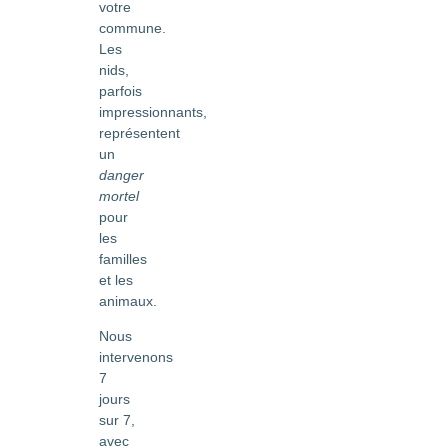
votre
commune.
Les
nids,
parfois
impressionnants,
représentent
un
danger
mortel
pour
les
familles
et les
animaux.
Nous
intervenons
7
jours
sur 7,
avec