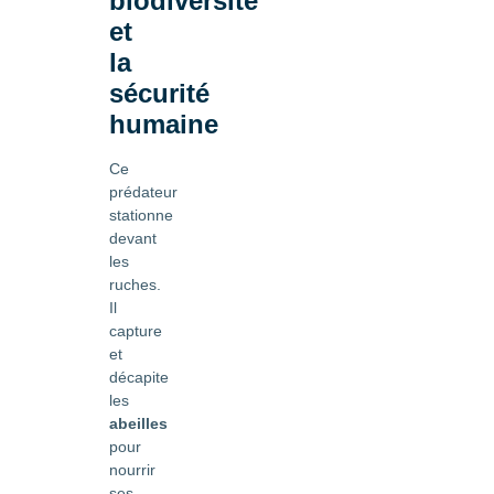
biodiversité
et
la
sécurité
humaine
Ce
prédateur
stationne
devant
les
ruches.
Il
capture
et
décapite
les
abeilles
pour
nourrir
ses