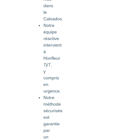
dans
le
Calvados.
Notre
équipe
réactive
intervient
à
Honfleur
7j/7,
y
compris
en
urgence.
Notre
méthode
sécurisée
est
garantie
par
un