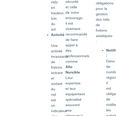
sécurité
nids
obligations
et celle
en
pour la
de votre
hauteur,
gestion
entourage,
loin
des nids
il est
du
de
vivement
sol.
frelons
recommandé
Activité
asiatiques
de faire
:
:
appel à
Une
Notif
des
activité
:
professionnels
incessante
Dans
comme
de
de
Allo
frelons
nomb
Nuisible
.
entrant
région
Leur
et
il
expertise
sortant
est
et leur
du
obliga
équipement
nid
de
spécialisé
est
notifie
assurent
un
les
une
indicateur
autori
élimination