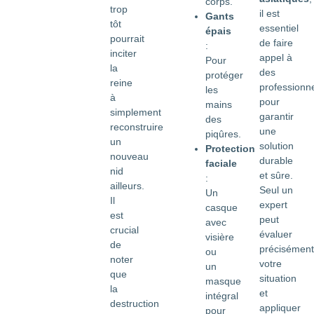
corps.
trop
il est
Gants
tôt
essentiel
épais
pourrait
de faire
:
inciter
appel à
Pour
la
des
protéger
reine
professionn
les
à
pour
mains
simplement
garantir
des
reconstruire
une
piqûres.
un
solution
Protection
nouveau
durable
faciale
nid
et sûre.
:
ailleurs.
Seul un
Un
Il
expert
casque
est
peut
avec
crucial
évaluer
visière
de
précisément
ou
noter
votre
un
que
situation
masque
la
et
intégral
destruction
appliquer
pour