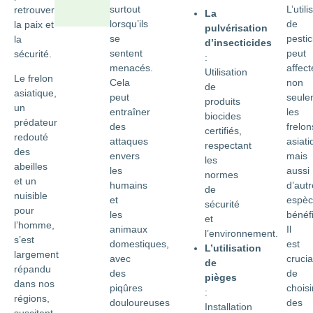
surtout
L’utili
retrouver
La
lorsqu’ils
de
la paix et
pulvérisation
se
pestic
la
d’insecticides
sentent
peut
sécurité.
:
menacés.
affect
Utilisation
Le frelon
Cela
non
de
asiatique,
peut
seule
produits
un
entraîner
les
biocides
prédateur
des
frelon
certifiés,
redouté
attaques
asiat
respectant
des
envers
mais
les
abeilles
les
aussi
normes
et un
humains
d’autr
de
nuisible
et
espèc
sécurité
pour
les
bénéf
et
l’homme,
animaux
Il
l’environnement.
s’est
domestiques,
est
L’utilisation
largement
avec
crucia
de
répandu
des
de
pièges
dans nos
piqûres
choisi
:
régions,
douloureuses
des
Installation