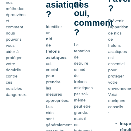
si
asiatiques
nos
?
méthodes
oui,
?
éprouvées
comment
et
Prévenir
Identifier
comment
l’apparition
?
un
nous
de nids
nid
pouvons
de
La
de
vous
frelons
tentation
frelons
aider à
asiatiques
de
asiatiques
protéger
est
détruire
est
votre
essentiel
un nid
crucial
domicile
pour
de
pour
contre
protéger
frelons
prendre
ces
votre
asiatiques
les
nuisibles
environneme
par soi-
mesures
dangereux.
Voici
même
appropriées.
quelques
peut être
Les
conseils
grande,
nids
:
mais il
sont
Inspe
est
généralement
régul
fortement