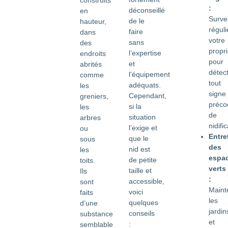
construits
:
déconseillé
en
Survei
de le
hauteur,
régul
faire
dans
votre
sans
des
propri
l’expertise
endroits
pour
et
abrités
détec
l’équipement
comme
tout
adéquats.
les
signe
Cependant,
greniers,
préco
si la
les
de
situation
arbres
nidific
l’exige et
ou
Entre
que le
sous
des
nid est
les
espa
de petite
toits.
verts
taille et
Ils
:
accessible,
sont
Maint
voici
faits
les
quelques
d’une
jardin
conseils
substance
et
:
semblable