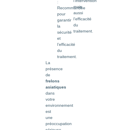
l’intervention
:
mais
Recommandée
aussi
pour
l’efficacité
garantir
du
la
traitement.
sécurité
et
l’efficacité
du
traitement.
La
présence
de
frelons
asiatiques
dans
votre
environnement
est
une
préoccupation
sérieuse