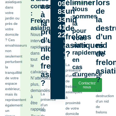
éliminer
lors
asiatiques
09
NUISIBLES
associés
concernant
dans
Nous
un
de
83
:
à
votre
sommes
33
nid
la
jardin ou
Frelon
la
là
près de
41
de
destr
asiatique
votre
pour
présence
22
domicile
Nous
frelons
d’un
vous
d’un
? Ces
intervenons
Lundi -
asiatiques
nid
aider
envahisseurs
nid
rapidement
Dimanche
non
rapidement
?
de
de 9h00 à
dans
de
seulement
18h00
en
tout
frelo
perturbent
frelons
La
le
cas
la
asiat
présence
calvados.
asiatiques
tranquillité
d'urgence
d’un nid
?
de votre
N’attendez
?
de
Contactez
espace
plus,
frelons
nous
extérieur,
demandés
La
asiatiques
La
mais ils
destruction
à
à
présence
représentent
d’un nid
être
proximité
d’un
également
de
de votre
rappelé.
nid
un
frelons
domicile
de
risque