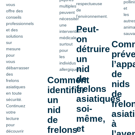
pollin
respectueuse
vous
multiples
et
de
offre des
peuvent
les
l’environnement.
conseils
nécessiter
autre
professionnels
une
Peut-
anim
et des
intervention
sauva
solutions
on
médicale,
Com
sur
surtout
détruire
mesure
pour
préve
pour
un
les
vous
l’app
individus
nid
débarrasser
allergiques.
de
des
de
Comment
frelons
nids
frelons
asiatiques
identifier
de
en toute
asiatiques
un
sécurité.
frelo
Continuez
soi-
nid
asiat
votre
même,
de
lecture
à
pour
et
frelons
découvrir
l’ave