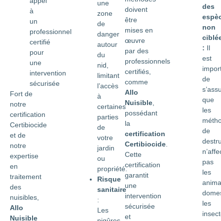
appel
une
des
doivent
à
zone
espè
être
un
de
non
mises en
professionnel
danger
ciblé
œuvre
certifié
autour
:
Il
par des
pour
du
est
professionnels
une
nid,
impor
certifiés,
intervention
limitant
de
comme
sécurisée
l’accès
s’ass
Allo
Fort de
à
que
Nuisible
,
notre
certaines
les
possédant
certification
parties
méth
la
Certibiocide
de
de
certification
et de
votre
destru
Certibiocide
.
notre
jardin
n’affe
Cette
expertise
ou
pas
certification
en
propriété.
les
garantit
traitement
Risque
anim
une
des
sanitaire
domes
intervention
nuisibles,
:
les
sécurisée
Allo
Les
insec
et
Nuisible
piqûres