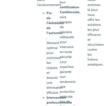
leur
sommes
l’environnement.
certification
là pour
Certibiocide
,
Fin
vous
sont
de
offrir les
équipés
l’été/début
solutions
de
de
les plus
manière
l’automne
efficaces
adéquate
:
et
pour
Moment
sécurisées
intervenir
optimal
contre
en toute
pour
les
sécurité.
minimiser
frelons
Leur
les
asiatiques.
expertise
risques
garantit
et
non
assurer
seulement
une
une
élimination
protection
efficace.
optimale
Intervention
lors de
professionnelle