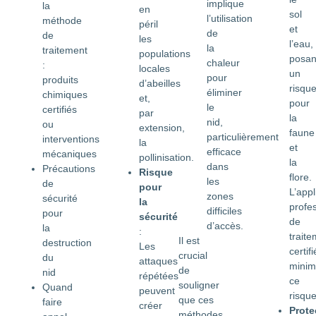
implique
la
en
sol
l’utilisation
méthode
péril
et
de
de
les
l’eau,
la
traitement
populations
posan
chaleur
:
locales
un
pour
produits
d’abeilles
risqu
éliminer
chimiques
et,
pour
le
certifiés
par
la
nid,
ou
extension,
faune
particulièrement
interventions
la
et
efficace
mécaniques
pollinisation.
la
dans
Précautions
Risque
flore.
les
de
pour
L’appl
zones
sécurité
la
profe
difficiles
pour
sécurité
de
d’accès.
la
:
trait
Il est
destruction
Les
certifi
crucial
du
attaques
minim
de
nid
répétées
ce
souligner
Quand
peuvent
risque
que ces
faire
créer
Prote
méthodes