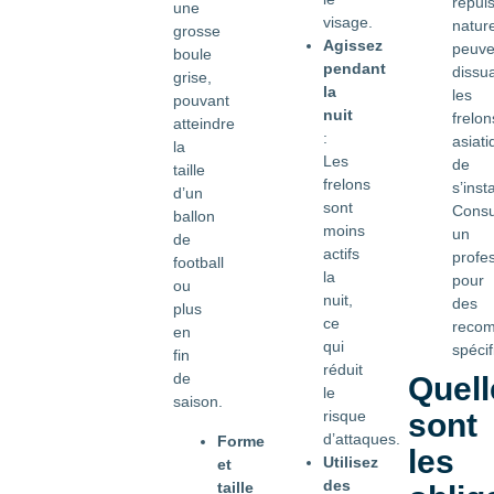
répuls
une
visage.
nature
grosse
Agissez
peuve
boule
pendant
dissu
grise,
la
les
pouvant
nuit
frelon
atteindre
:
asiat
la
Les
de
taille
frelons
s’insta
d’un
sont
Consu
ballon
moins
un
de
actifs
profe
football
la
pour
ou
nuit,
des
plus
ce
recom
en
qui
spécif
fin
réduit
de
Quell
le
saison.
sont
risque
d’attaques.
Forme
les
Utilisez
et
des
taille