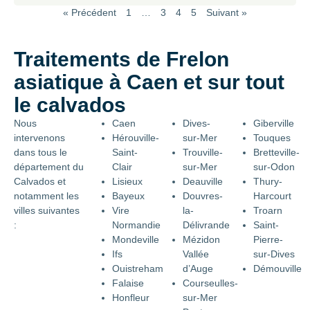
« Précédent
1
…
3
4
5
Suivant »
Traitements de Frelon
asiatique à Caen et sur tout
le calvados
Nous
Caen
Dives-
Giberville
intervenons
Hérouville-
sur-Mer
Touques
dans tous le
Saint-
Trouville-
Bretteville-
département du
Clair
sur-Mer
sur-Odon
Calvados et
Lisieux
Deauville
Thury-
notamment les
Bayeux
Douvres-
Harcourt
villes suivantes
Vire
la-
Troarn
:
Normandie
Délivrande
Saint-
Mondeville
Mézidon
Pierre-
Ifs
Vallée
sur-Dives
Ouistreham
d’Auge
Démouville
Falaise
Courseulles-
Honfleur
sur-Mer