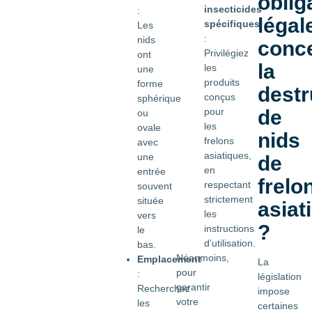
oblig
insecticides
:
légal
spécifiques
Les
:
nids
conc
Privilégiez
ont
la
les
une
produits
forme
destr
conçus
sphérique
de
pour
ou
les
ovale
nids
frelons
avec
asiatiques,
une
de
en
entrée
frelo
respectant
souvent
strictement
située
asiat
les
vers
?
instructions
le
d’utilisation.
bas.
Néanmoins,
Emplacement
La
pour
:
législation
garantir
Recherchez
impose
votre
les
certaines