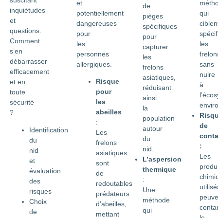
suscitant
et
méth
de
inquiétudes
potentiellement
qui
pièges
et
dangereuses
ciblen
spécifiques
questions.
pour
spéci
pour
Comment
les
les
capturer
s’en
personnes
frelon
les
débarrasser
allergiques.
sans
frelons
efficacement
nuire
asiatiques,
Risque
et en
à
réduisant
pour
toute
l’éco
ainsi
les
sécurité
envir
la
abeilles
?
Risq
population
:
de
autour
Identification
Les
conta
du
du
frelons
:
nid.
nid
asiatiques
Les
L’aspersion
et
sont
produi
thermique
évaluation
de
chimi
:
des
redoutables
utilisé
Une
risques
prédateurs
peuve
méthode
Choix
d’abeilles,
conta
qui
de
mettant
le