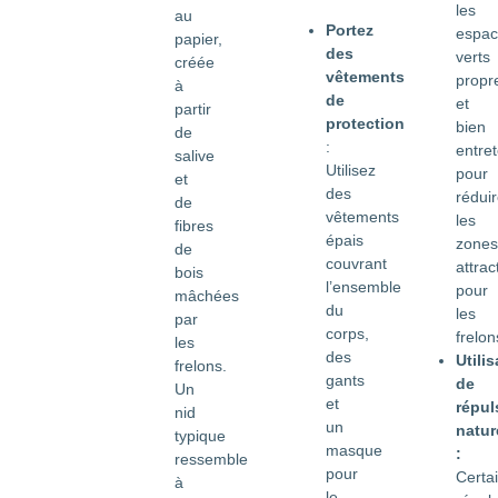
les
au
Portez
espac
papier,
des
verts
créée
vêtements
propr
à
de
et
partir
protection
bien
de
:
entre
salive
Utilisez
pour
et
des
rédui
de
vêtements
les
fibres
épais
zones
de
couvrant
attrac
bois
l’ensemble
pour
mâchées
du
les
par
corps,
frelon
les
des
Utilis
frelons.
gants
de
Un
et
répul
nid
un
natur
typique
masque
:
ressemble
pour
Certa
à
le