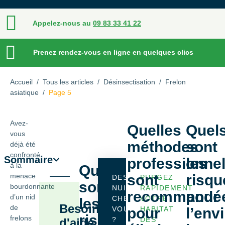
Appelez-nous au
09 83 33 41 22
Prenez rendez-vous en ligne en quelques clics
Accueil
/
Tous les articles
/
Désinsectisation
/
Frelon
asiatique
/
Page 5
Avez-
Quelles
Quel
vous
méthodes
sont
déjà été
confronté
Sommaire
professionnel
les
à la
Quels
menace
sont
risqu
DES
PURGEZ
sont
bourdonnante
NUISIBLES
RAPIDEMENT
recommandé
pour
d’un nid
CHEZ
VOTRE
les
Besoin
de
VOUS
pour
HABITAT
l’env
risques
frelons
?
DES
d'aide