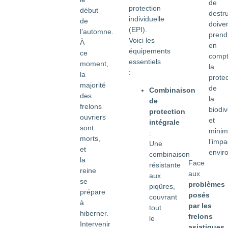
de
protection
début
destru
individuelle
de
doive
(EPI).
l’automne.
prend
Voici les
À
en
équipements
ce
comp
essentiels
moment,
la
:
la
protec
majorité
de
Combinaison
des
la
de
frelons
biodiv
protection
ouvriers
et
intégrale
sont
minim
:
morts,
l’impa
Une
et
envir
combinaison
la
Face
résistante
reine
aux
aux
se
problèmes
piqûres,
prépare
posés
couvrant
à
par les
tout
hiberner.
frelons
le
Intervenir
asiatiques
,