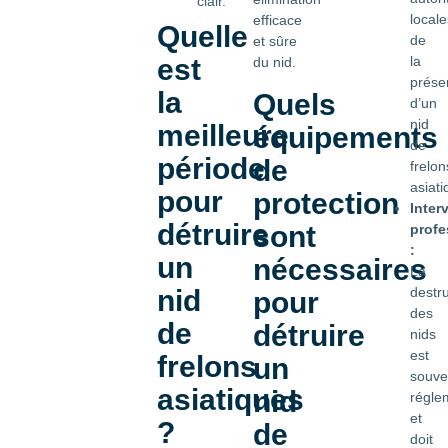
clair.
locale
efficace
Quelle
de
et sûre
est
la
du nid.
prése
la
Quels
d’un
nid
meilleure
équipements
de
période
de
frelon
asiati
pour
protection
Inter
détruire
sont
profe
:
un
nécessaires
La
nid
destru
pour
des
de
détruire
nids
est
frelons
un
souve
asiatiques
nid
régle
et
?
de
doit