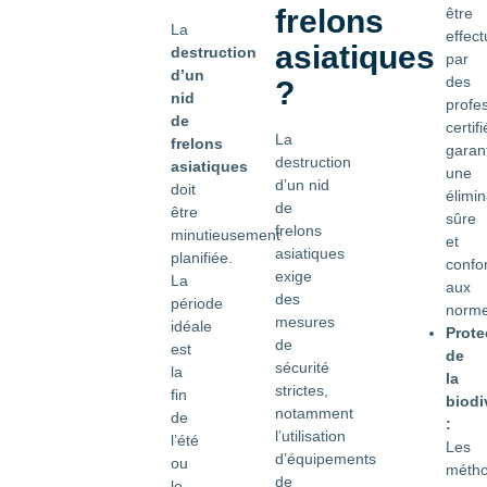
frelons
être
La
effec
asiatiques
destruction
par
d’un
des
?
nid
profe
de
certifi
La
frelons
garan
destruction
asiatiques
une
d’un nid
doit
élimin
de
être
sûre
frelons
minutieusement
et
asiatiques
planifiée.
confo
exige
La
aux
des
période
norme
mesures
idéale
Prote
de
est
de
sécurité
la
la
strictes,
fin
biodi
notamment
de
:
l’utilisation
l’été
Les
d’équipements
ou
méth
de
le