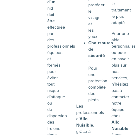
d’un
le
protéger
nid
traitement
le
doit
le plus
visage
être
adapté.
et
effectuée
les
Pour une
par
yeux.
aide
des
Chaussures
personnalis
professionnels
de
ou pour
équipés
sécurité
en savoir
et
:
plus sur
formés
Pour
nos
pour
une
services,
éviter
protection
n’hésitez
tout
complète
pas à
risque
des
contacter
d’attaque
pieds.
notre
ou
Les
équipe
de
professionnels
chez
dispersion
d’
Allo
Allo
des
Nuisible
,
Nuisible
.
frelons
grâce à
Nous
dans