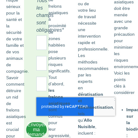
Tous
asiatiques
ou de
frelons
sérieux
les
doit être
votre lieu
asiatiques
pour la
menée
champs
de travail
à
santé et
avec une
sont
nécessite
proximité
la
grande
une
obligatoires*
de
sécurité
précaution
intervention
zones
de votre
pour
rapide et
habitées
famille et
minimiser
professionnelle.
pose
de vos
les
Les
plusieurs
animaux
risques
méthodes
risques
de
environnem
recommandées
significatifs.
compagnie.
Voici les
par les
Tout
Savoir
points
experts
d’abord,
comment
clés à
en
les
détruire
considérer
dératisation
frelons
un nid
:
et
asiatiques
de
désinsectisation
,
sont
Impa
frelons
tels
connus
sur
asiatiques
qu’
Allo
pour
la
est
Envoyer
Nuisible
,
leur
biodi
ma
crucial
incluent :
demande
agressivité,
:
pour