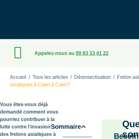
Appelez-nous au
09 83 33 41 22
Accueil
/
Tous les articles
/
Désinsectisation
/
Frelon as
asiatiques à Caen à Caen?
Vous êtes-vous déjà
demandé comment vous
pourriez contribuer à la
Que
Sommaire
lutte contre l’invasion
son
des frelons asiatiques à
Besoin