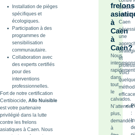
contre 
frelons
Installation de pièges
frelons
asiati
spécifiques et
asiatiq
écologiques.
à
Caen
Participation à des
nécessi
Caen
programmes de
une
à
sensibilisation
approc
Caen?
communautaire.
stratég
Nous
Collaboration avec
et
intervenon
des experts certifiés
profess
rapidement
pour des
Voici
dans
interventions
quelqu
tout
professionnelles.
méthod
le
Fort de notre certification
efficace
calvados.
Certibiocide,
Allo Nuisible
P
N’attendez
est votre partenaire
:
plus,
privilégié dans la lutte
In
demandés
contre les frelons
d
à
asiatiques à Caen. Nous
p