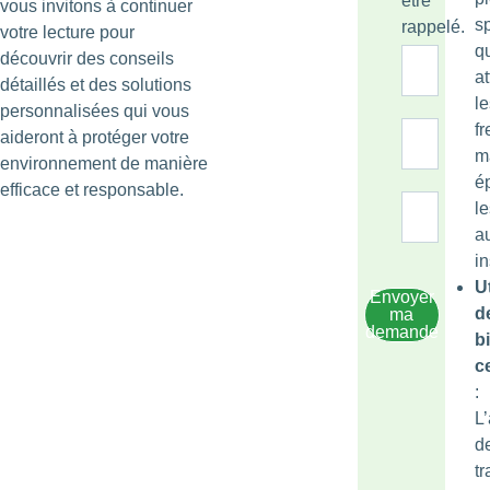
être
vous invitons à continuer
s
rappelé.
votre lecture pour
q
découvrir des conseils
at
détaillés et des solutions
le
personnalisées qui vous
fr
aideront à protéger votre
m
environnement de manière
é
efficace et responsable.
le
a
in
Ut
Envoyer
d
ma
demande
b
ce
:
L’
d
t