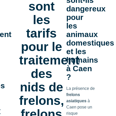
sont-ils
sont
dangereux
les
pour
les
tarifs
ent
animaux
domestiques
pour le
et les
traitement
humains
à Caen
des
?
nids de
es
La présence de
frelons
frelons,
asiatiques
à
Caen pose un
t
frelons
risque