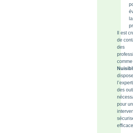
p
év
la
pr
Il est cr
de cont
des
profess
comm
Nuisib
dispose
l’expert
des out
nécess
pour u
interve
sécuris
efficace