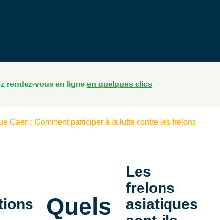
z rendez-vous en ligne
en quelques clics
que Caen : Comment participer à la lutte contre les frelons
Les
frelons
Quels
tions
asiatiques