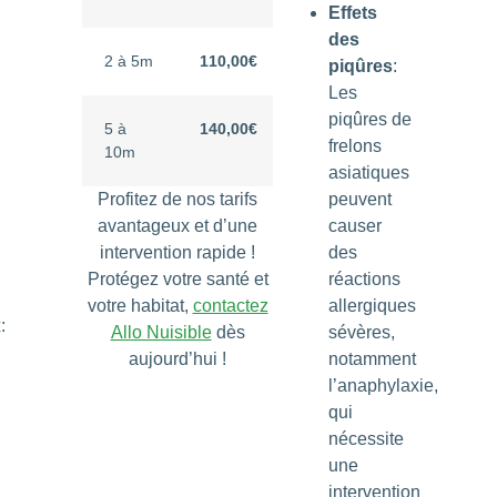
Effets
des
2 à 5m
110,00€
piqûres
:
Les
piqûres de
5 à
140,00€
frelons
10m
asiatiques
Profitez de nos tarifs
peuvent
avantageux et d’une
causer
intervention rapide !
des
Protégez votre santé et
réactions
votre habitat,
contactez
allergiques
x
:
Allo Nuisible
dès
sévères,
aujourd’hui !
notamment
l’anaphylaxie,
qui
nécessite
une
intervention