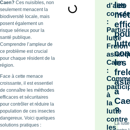
Caen?
Ces nuisibles, non
les
d'aide
seulement menacent la
concer
mét
biodiversité locale, mais
:
eff
posent également un
Partici
risque sérieux pour la
pou
lutte
santé publique.
lutt
Comprendre l’ampleur de
Frelon
con
ce problème est crucial
asiati
pour chaque résident de la
les
Caen
région.
:
fre
Face à cette menace
Comme
asi
croissante, il est essentiel
partici
à
de connaître les méthodes
à
efficaces et sécuritaires
Ca
la
pour contrôler et réduire la
?
lutte
population de ces insectes
contre
dangereux. Voici quelques
La lutte
solutions pratiques :
les