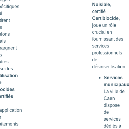
Nuisible
,
pécifiques
certifié
ui
Certibiocide
,
tirent
joue un rôle
s
crucial en
elons
fournissant des
ais
services
pargnent
professionnels
s
de
utres
désinsectisation.
sectes.
ilisation
Services
e
municipau
iocides
La ville de
rtifiés
Caen
dispose
application
de
e
services
raitements
dédiés à