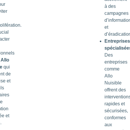
our
à des
iter
campagnes
d’informatio
olifération.
et
ucial
d’éradicatio
acter
Entreprises
spécialisée
ionnels
Des
e
Allo
entreprises
le
qui
comme
nt de
Allo
ise et
Nuisible
ils
offrent des
aires
intervention
ne
rapides et
ntion
sécurisées,
ée et
conformes
.
aux