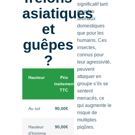
significatif tant
asiatiques
pour les
animaux
et
domestiques
que pour les
guêpes
humains. Ces
insectes,
connus pour
?
leur agressivité,
peuvent
attaquer en
Hauteur
Prix
groupe s’ils se
traitement
TTC
sentent
menacés, ce
qui augmente le
Au sol
90,00€
risque de
multiples
Hauteur
90,00€
piqûres.
d'homme