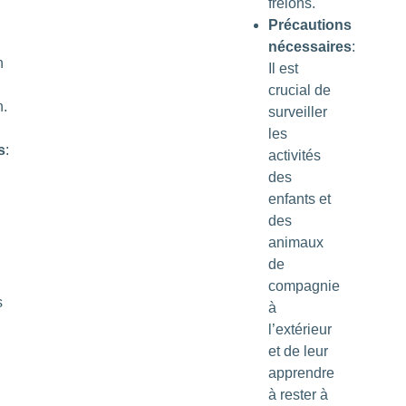
frelons.
Précautions
nécessaires
:
n
Il est
crucial de
n.
surveiller
les
s
:
activités
des
enfants et
des
animaux
de
compagnie
s
à
l’extérieur
et de leur
apprendre
à rester à