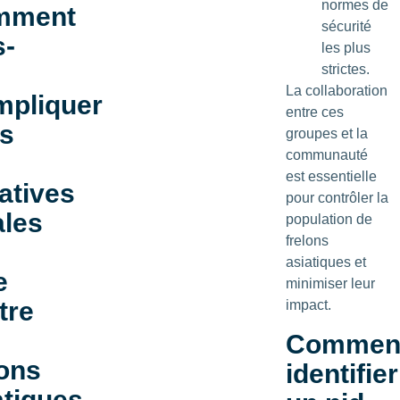
normes de
mment
sécurité
s-
les plus
strictes.
La collaboration
mpliquer
entre ces
s
groupes et la
communauté
est essentielle
iatives
pour contrôler la
ales
population de
frelons
asiatiques et
e
minimiser leur
tre
impact.
Commen
lons
identifier
atiques