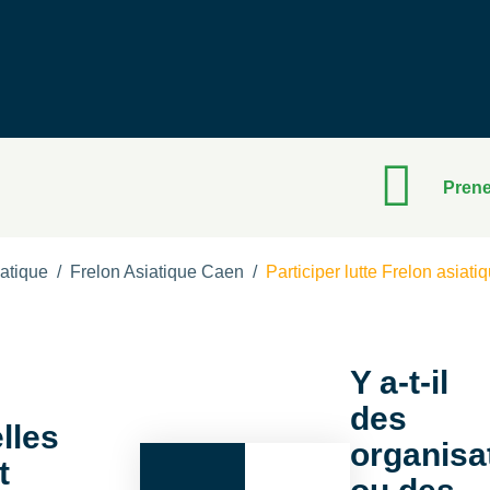
Prene
iatique
/
Frelon Asiatique Caen
/
Participer lutte Frelon asiati
Y a-t-il
des
lles
organisa
t