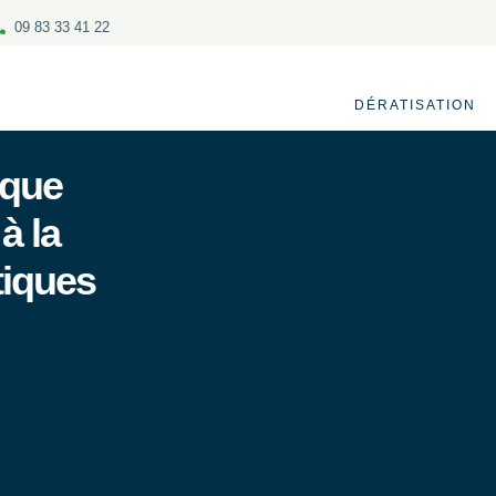
09 83 33 41 22
DÉRATISATION
ique
à la
tiques