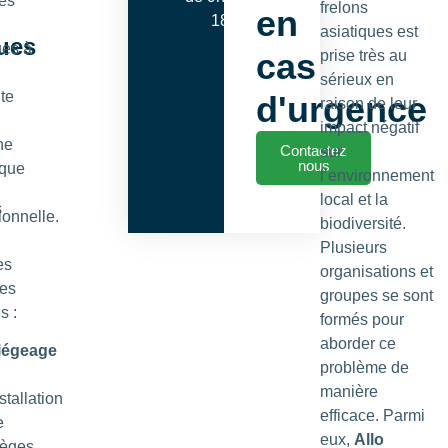
les
frelons
en
18h00
asiatiques est
ques
ues à
cas
prise très au
sérieux en
te
d'urgence
raison de leur
impact négatif
he
Contactez
sur
nous
ique
l’environnement
local et la
s
ionnelle.
biodiversité.
Plusieurs
es
organisations et
es
groupes se sont
s :
formés pour
aborder ce
iégeage
problème de
manière
stallation
efficace. Parmi
e
eux,
Allo
ièges