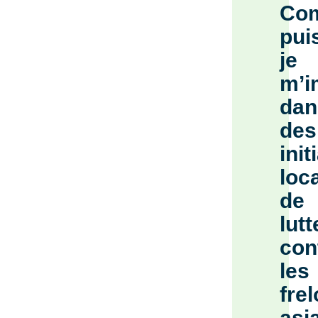
Co
pui
je
m’i
dan
des
init
loc
de
lutt
con
les
fre
asi