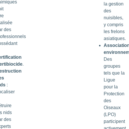
himiques
la gestion
it
des
re
nuisibles,
éalisée
y compris
ar des
les frelons
rofessionnels
asiatiques.
ossédant
Associatio
environnem
rtification
Des
ertibiocide
.
groupes
estruction
tels que la
es
Ligue
ids
:
pour la
ocaliser
Protection
des
truire
Oiseaux
s nids
(LPO)
ar des
participent
xperts
activement