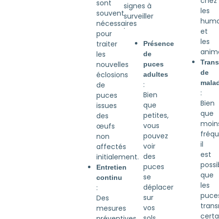
chez
sont
signes à
les
souvent
surveiller
huma
nécessaires
:
et
pour
les
traiter
Présence
anim
les
de
Tran
nouvelles
puces
de
éclosions
adultes
malad
:
de
:
Bien
puces
Bien
que
issues
que
petites,
des
moin
vous
œufs
fréqu
pouvez
non
il
voir
affectés
est
des
initialement.
possi
puces
Entretien
que
se
continu
les
déplacer
:
puce
sur
Des
tran
vos
mesures
certa
sols
préventives,