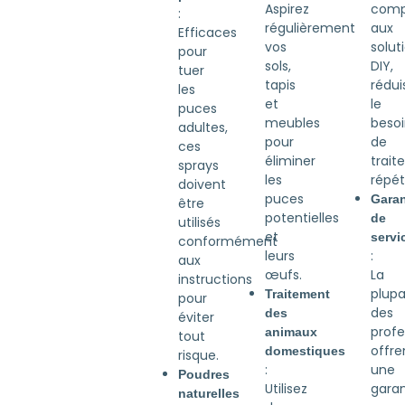
comp
Aspirez
:
aux
régulièrement
Efficaces
solut
vos
pour
DIY,
sols,
tuer
rédui
tapis
les
le
et
puces
beso
meubles
adultes,
de
pour
ces
trait
éliminer
sprays
répét
les
doivent
puces
Garan
être
potentielles
de
utilisés
et
servi
conformément
:
leurs
aux
La
œufs.
instructions
plupa
Traitement
pour
des
des
éviter
profe
animaux
tout
offre
domestiques
risque.
une
:
Poudres
garan
Utilisez
naturelles