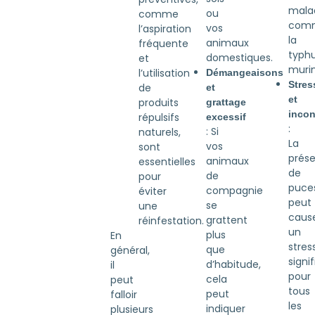
malad
ou
comme
com
vos
l’aspiration
la
animaux
fréquente
typh
domestiques.
et
murin
l’utilisation
Démangeaisons
Stres
de
et
et
produits
grattage
incon
répulsifs
excessif
:
: Si
naturels,
La
vos
sont
prés
animaux
essentielles
de
de
pour
puce
compagnie
éviter
peut
se
une
caus
grattent
réinfestation.
un
plus
En
stres
que
général,
signif
d’habitude,
il
pour
cela
peut
tous
peut
falloir
les
indiquer
plusieurs