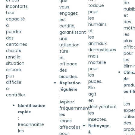
que
de
toxique
inconforts.
vous
nuisi
pour
Leur
engagez
et
les
capacité
est
des
humains
à
certifié,
méth
et
pondre
garantissant
les
les
des
une
plus
animaux
centaines
utilisation
effic
domestiques
d’œufs
sûre
pour
mais
rend la
et
les
mortelle
situation
efficace
élimi
pour
encore
des
Utilis
les
plus
biocides.
de
puces.
difficile
Aspiration
produ
Elle
à
régulière
certif
agit
contrôler.
:
:
en
Aspirez
Les
Identification
déshydratant
fréquemment
exper
rapide
les
les
utilis
:
insectes.
zones
des
Reconnaître
Nettoyage
affectées
produ
les
à
pour