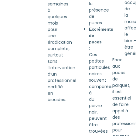
occu
la
semaines
de
présence
à
la
de
quelques
mais
puces.
mois
affe
pour
Excréments
le
une
de
bien-
éradication
puces
être
:
complète,
génér
Ces
surtout
Face
petites
sans
aux
particules
l’intervention
puces
noires,
d’un
de
souvent
professionnel
parquet,
comparées
certifié
il est
à
en
essentiel
du
biocides.
de faire
poivre
appel à
noir,
des
peuvent
profession
être
pour
trouvées