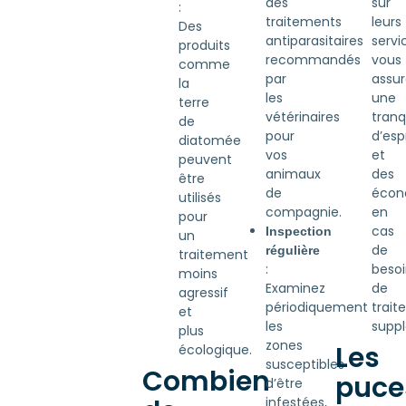
sur
des
:
leurs
traitements
Des
servi
antiparasitaires
produits
vous
recommandés
comme
assur
par
la
une
les
terre
tranqu
vétérinaires
de
d’espr
pour
diatomée
et
vos
peuvent
des
animaux
être
écon
de
utilisés
en
compagnie.
pour
cas
Inspection
un
de
régulière
traitement
beso
:
moins
de
Examinez
agressif
trait
périodiquement
et
suppl
les
plus
zones
Les
écologique.
susceptibles
Combien
puce
d’être
infestées,