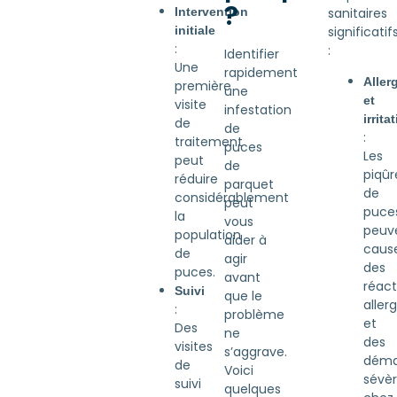
?
sanitaires
Intervention
significatif
initiale
:
:
Identifier
Une
rapidement
Aller
première
une
et
visite
infestation
irrita
de
de
:
traitement
puces
Les
peut
de
piqûr
réduire
parquet
de
considérablement
peut
puce
la
vous
peuv
population
aider à
caus
de
agir
des
puces.
avant
réact
Suivi
que le
aller
:
problème
et
Des
ne
des
visites
s’aggrave.
déma
de
Voici
sévè
suivi
quelques