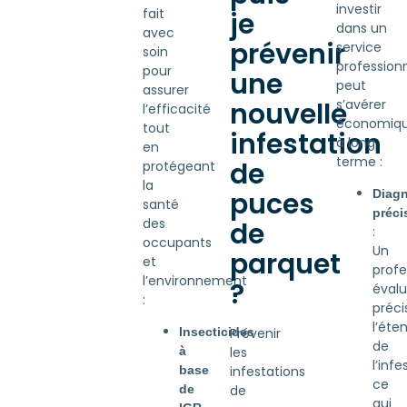
investir
fait
je
dans un
avec
prévenir
service
soin
profession
pour
une
peut
assurer
s’avérer
nouvelle
l’efficacité
économiq
tout
infestation
à long
en
terme :
de
protégeant
la
puces
Diagn
santé
préci
des
de
:
occupants
Un
parquet
et
profe
l’environnement
?
évalu
:
préc
l’éte
Insecticides
Prévenir
de
à
les
l’infe
base
infestations
ce
de
de
qui