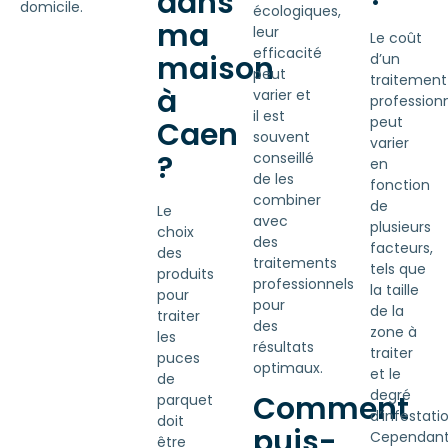
dans
domicile.
écologiques,
ma
leur
Le coût
efficacité
maison
d’un
peut
traitement
à
varier et
profession
il est
peut
Caen
souvent
varier
?
conseillé
en
de les
fonction
combiner
de
Le
avec
plusieurs
choix
des
facteurs,
des
traitements
tels que
produits
professionnels
la taille
pour
pour
de la
traiter
des
zone à
les
résultats
traiter
puces
optimaux.
et le
de
degré
Comment
parquet
d’infestatio
doit
puis-
Cependant
être