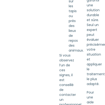
garantir
sur
une
les
solution
tapis
durable
ou
et sûre.
près
Seul un
des
expert
lieux
peut
de
évaluer
repos
préciséme
des
votre
animaux.
situation
Si vous
et
observez
appliquer
l’un de
le
ces
traitement
signes, il
le plus
est
adapté.
conseillé
de
Pour
contacter
une
un
aide
professionnel