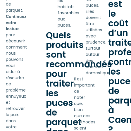
les
est
de
puces.
habitats
parquet.
le
Elles
favorables
Continuez
doivent
aux
coût
votre
être
puces.
lecture
utilisées
d’un
Quels
pour
avec
trai
découvrir
produits
prudence,
comment
surtout
prof
sont
nous
autour
cont
pouvons
des
recommandés
vous
animaux
les
pour
aider à
domestiques.
résoudre
puce
Il est
traiter
ce
important
de
les
problème
de
ennuyeux
noter
parq
puces
et
que,
à
retrouver
de
bien
la paix
que ces
Cae
parquet
dans
méthodes
?
votre
soient