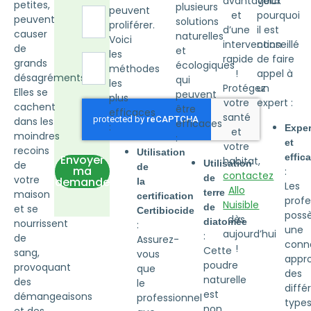
avantageux
Voici
petites,
plusieurs
peuvent
et
pourquoi
peuvent
solutions
proliférer.
d’une
il est
causer
naturelles
Voici
intervention
conseillé
de
et
les
rapide
de faire
grands
écologiques
méthodes
!
appel à
désagréments.
qui
les
Protégez
un
Elles se
peuvent
plus
votre
expert :
cachent
être
efficaces
santé
dans les
efficaces
:
Exper
et
moindres
:
et
votre
recoins
Utilisation
effica
Envoyer
habitat,
Utilisation
de
de
ma
:
contactez
de
votre
demande
la
Les
Allo
terre
maison
certification
profe
Nuisible
de
et se
Certibiocide
poss
dès
diatomée
nourrissent
:
une
aujourd’hui
:
de
Assurez-
conn
!
Cette
sang,
vous
appr
poudre
provoquant
que
des
naturelle
des
le
diffé
est
démangeaisons
professionnel
type
non
et des