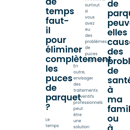
de
de
surtout
temps
parq
si
vous
faut-
peuv
avez
il
elles
eu
des
pour
caus
problèmes
éliminer
de
des
puces
complètement
prob
auparavant.
les
En
de
outre,
puces
sant
envisager
des
de
à
traitements
parquet
ma
préventifs
professionnels
?
famil
peut
être
ou
Le
une
à
temps
solution