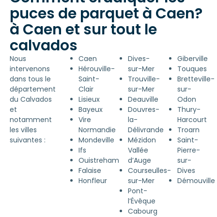
puces de parquet à Caen?
à Caen et sur tout le
calvados
Nous
Caen
Dives-
Giberville
intervenons
Hérouville-
sur-Mer
Touques
dans tous le
Saint-
Trouville-
Bretteville-
département
Clair
sur-Mer
sur-
du Calvados
Lisieux
Deauville
Odon
et
Bayeux
Douvres-
Thury-
notamment
Vire
la-
Harcourt
les villes
Normandie
Délivrande
Troarn
suivantes :
Mondeville
Mézidon
Saint-
Ifs
Vallée
Pierre-
Ouistreham
d’Auge
sur-
Falaise
Courseulles-
Dives
Honfleur
sur-Mer
Démouville
Pont-
l’Évêque
Cabourg