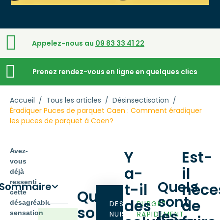
Appelez-nous au
09 83 33 41 22
Prenez rendez-vous en ligne en quelques clics
Accueil
/
Tous les articles
/
Désinsectisation
/
Éradiquer Puces de parquet Caen : Comment éradiquer
les puces de parquet à Caen?
Avez-
Y
Est-
vous
a-
il
déjà
ressenti
Quels
Sommaire
t-il
néce
Quelles
cette
sont
des
de
désagréable
DES
PURGEZ
sont
les
sensation
NUISIBLES
RAPIDEMENT