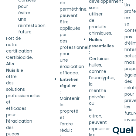
développement
de
Un
pour
sans
perméthrine,
profe
éviter
utiliser
peuvent
ne
une
de
être
se
réinfestation
produits
appliqués
cont
future.
chimiques.
par
pas
Fort de
Huiles
des
d’éli
notre
essentielles
professionnels
l’infe
certification
:
pour
actue
Certibiocide,
Certaines
une
mais
Allo
huiles,
éradication
prop
Nuisible
comme
efficace.
égal
offre
l’eucalyptus,
Entretien
des
des
la
régulier
solut
solutions
menthe
:
pour
professionnelles
poivrée
Maintenir
préve
et
ou
la
les
efficaces
le
propreté
futur
pour
citron,
et
invas
l’éradication
peuvent
l’ordre
Quel
des
repousser
réduit
puces
les