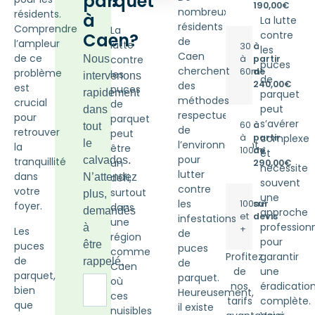
?
parquet
190,00€
nombreux
résidents.
à
La lutte
résidents
Comprendre
La
contre
Caen?
de
l’ampleur
lutte
30
à
les
Caen
de ce
Nous
contre
à
partir
puces
cherchent
60m²
de
problème
les
intervenons
de
240,00€
des
est
puces
rapidement
parquet
méthodes
crucial
de
peut
dans
respectueuses
pour
parquet
s’avérer
60
à
tout
de
retrouver
peut
à
partir
complexe
le
l’environnement
la
être
100m²
de
et
pour
calvados.
tranquillité
un
290,00€
nécessite
lutter
dans
N’attendez
défi,
souvent
contre
votre
surtout
plus,
une
les
100m²
sur
foyer.
dans
demandés
approche
et
devis
infestations
une
professionn
à
+
Les
de
région
pour
être
puces
puces
comme
Profitez
garantir
de
rappelé.
de
Caen
de
une
parquet,
parquet.
où
nos
éradicatio
bien
Heureusement,
ces
tarifs
complète.
que
il existe
nuisibles