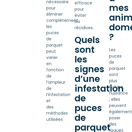
nécessaire
efficace
mes
pour
pour
éliminer
anim
éviter
complètement
les
dome
les
récidives.
puces
?
Quels
de
parquet
sont
Les
peut
puces
les
varier
de
en
signes
parquet
fonction
sont
d’une
de
plus
l’ampleur
infestation
qu’une
de
nuisance
l’infestation
de
; elles
et
puces
peuvent
des
également
méthodes
de
poser
utilisées
des
parquet
:
risques