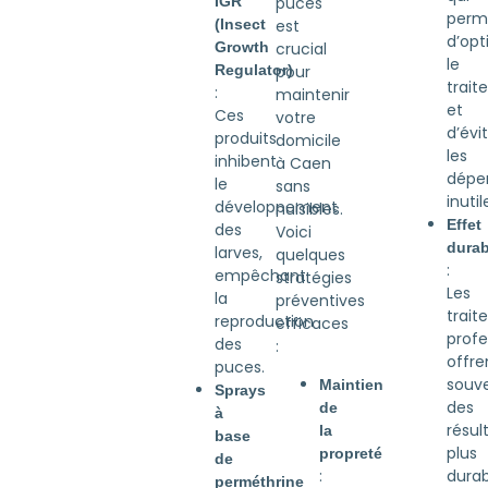
IGR
puces
perm
(Insect
est
d’opt
Growth
crucial
le
Regulator)
pour
trai
:
maintenir
et
Ces
votre
d’évi
produits
domicile
les
inhibent
à Caen
dépe
le
sans
inutil
développement
nuisibles.
Effet
des
Voici
durab
larves,
quelques
:
empêchant
stratégies
Les
la
préventives
trait
reproduction
efficaces
profe
des
:
offre
puces.
souv
Maintien
Sprays
des
de
à
résul
la
base
plus
propreté
de
durab
:
perméthrine