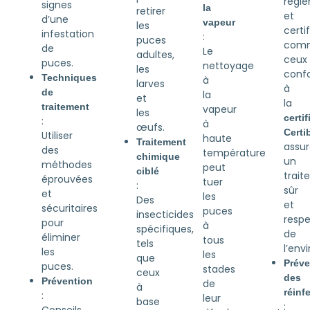
régl
signes
la
retirer
et
d’une
vapeur
les
certif
infestation
:
puces
com
de
Le
adultes,
ceux
puces.
nettoyage
les
conf
Techniques
à
larves
à
de
la
et
la
traitement
vapeur
les
certif
:
à
œufs.
Certi
Utiliser
haute
Traitement
assur
des
température
chimique
un
méthodes
peut
ciblé
trai
éprouvées
tuer
:
sûr
et
les
Des
et
sécuritaires
puces
insecticides
resp
pour
à
spécifiques,
de
éliminer
tous
tels
l’env
les
les
que
Préve
puces.
stades
ceux
des
Prévention
de
à
réinf
:
leur
base
:
Conseils