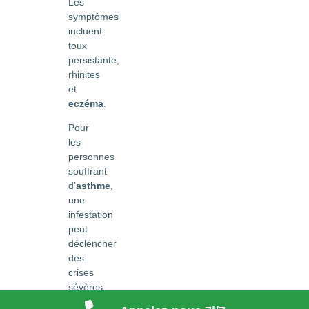
Les
symptômes
incluent
toux
persistante,
rhinites
et
eczéma
.
Pour
les
personnes
souffrant
d’
asthme
,
une
infestation
peut
déclencher
des
crises
sévères.
Les