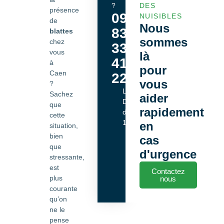
?
DES
présence
09
NUISIBLES
de
Nous
83
blattes
sommes
chez
33
vous
là
41
à
pour
Caen
22
vous
?
Lundi -
Sachez
aider
Dimanche
que
rapidement
de 9h00 à
cette
18h00
en
situation,
bien
cas
que
d'urgence
stressante,
est
Contactez
plus
nous
courante
qu’on
ne le
pense