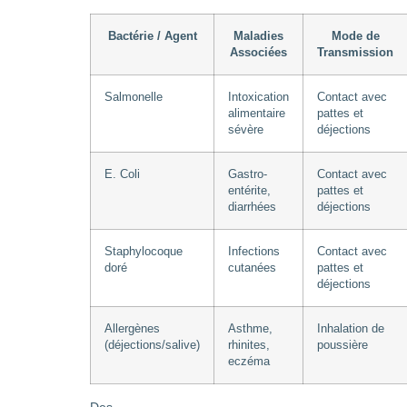
Bactérie / Agent
Maladies
Mode de
Associées
Transmission
Salmonelle
Intoxication
Contact avec
alimentaire
pattes et
sévère
déjections
E. Coli
Gastro-
Contact avec
entérite,
pattes et
diarrhées
déjections
Staphylocoque
Infections
Contact avec
doré
cutanées
pattes et
déjections
Allergènes
Asthme,
Inhalation de
(déjections/salive)
rhinites,
poussière
eczéma