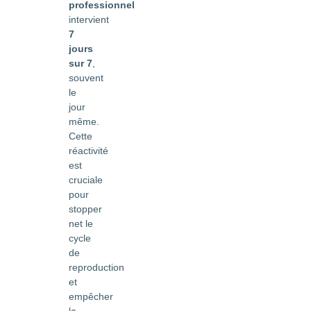
professionnel
intervient
7
jours
sur 7
,
souvent
le
jour
même.
Cette
réactivité
est
cruciale
pour
stopper
net le
cycle
de
reproduction
et
empêcher
la