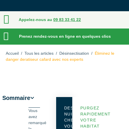
Appelez-nous au
09 83 33 41 22
Prenez rendez-vous en ligne en quelques clics
Accueil
/
Tous les articles
/
Désinsectisation
/
Éliminez le
danger deratiseur cafard avec nos experts
Sommaire
DES
PURGEZ
Vous
NUISIBLES
RAPIDEMENT
avez
CHEZ
VOTRE
remarqué
VOUS
HABITAT
la