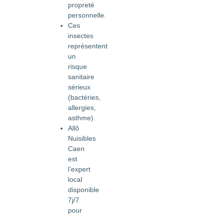
propreté
personnelle.
Ces
insectes
représentent
un
risque
sanitaire
sérieux
(bactéries,
allergies,
asthme).
Allô
Nuisibles
Caen
est
l’expert
local
disponible
7j/7
pour