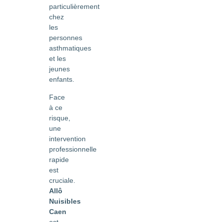
particulièrement
chez
les
personnes
asthmatiques
et les
jeunes
enfants.
Face
à ce
risque,
une
intervention
professionnelle
rapide
est
cruciale.
Allô
Nuisibles
Caen
est