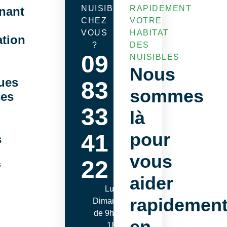
NUISIBLES
RAPIDEMENT
nant
CHEZ
VOTRE
VOUS
HABITAT
ation
?
DES
09
NUISIBLES
Nous
ques
83
sommes
ces
33
là
pour
41
s
vous
22
s
aider
Lundi -
rapidemen
Dimanche
de 9h00 à
en
18h00