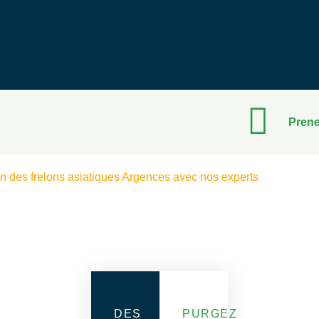
Prene
on des frelons asiatiques Argences avec nos experts
DES
PURGEZ