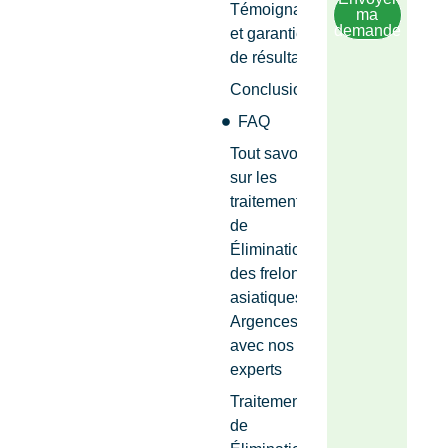
Témoignages
ma
demande
et garanties
de résultats
Conclusion
FAQ
Tout savoir
sur les
traitements
de
Élimination
des frelons
asiatiques
Argences
avec nos
experts
Traitements
de