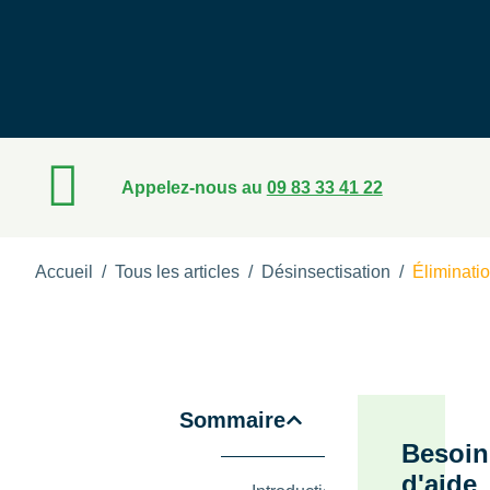
Appelez-nous au
09 83 33 41 22
Accueil
/
Tous les articles
/
Désinsectisation
/
Éliminati
Sommaire
Besoin
d'aide