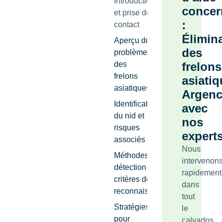
Introduction
concer
et prise de
:
contact
Élimin
Aperçu du
des
problème
des
frelons
frelons
asiati
asiatiques
Argen
Identification
avec
du nid et
nos
risques
expert
associés
Nous
Méthodes de
intervenon
détection et
rapidement
critères de
dans
reconnaissance
tout
Stratégies
le
pour
calvados.