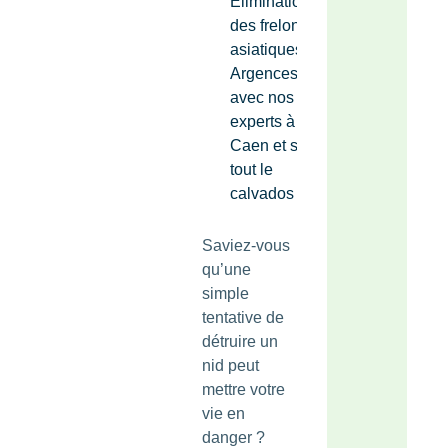
Élimination
des frelons
asiatiques
Argences
avec nos
experts à
Caen et sur
tout le
calvados
Saviez-vous
qu’une
simple
tentative de
détruire un
nid peut
mettre votre
vie en
danger ?