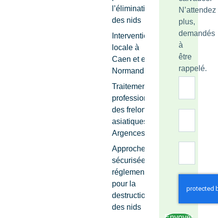
l’élimination
N’attendez
des nids
plus,
demandés
Intervention
à
locale à
être
Caen et en
rappelé.
Normandie
Traitement
professionnel
des frelons
asiatiques
Argences
Approche
sécurisée et
réglementée
pour la
destruction
des nids
Envoyer