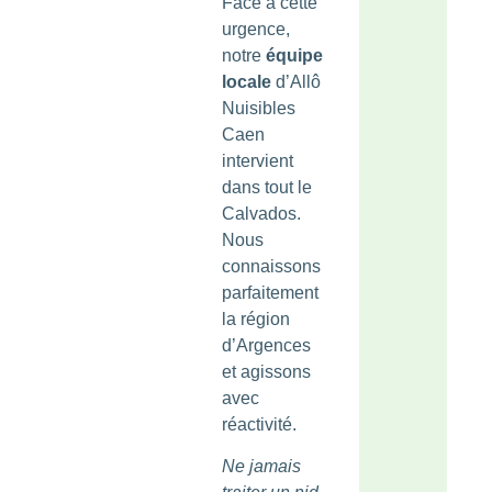
Face à cette
urgence,
notre
équipe
locale
d’Allô
Nuisibles
Caen
intervient
dans tout le
Calvados.
Nous
connaissons
parfaitement
la région
d’Argences
et agissons
avec
réactivité.
Ne jamais