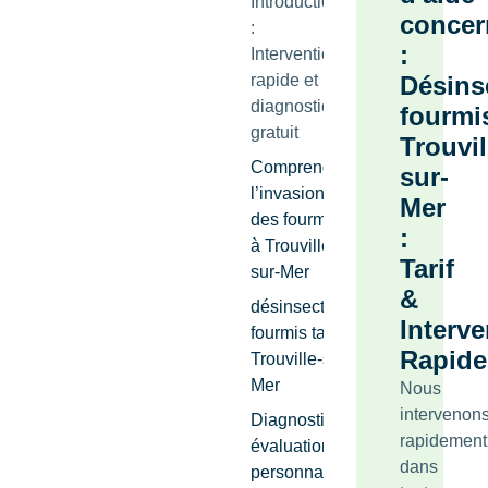
Introduction
concer
:
:
Intervention
rapide et
Désins
diagnostic
fourmi
gratuit
Trouvil
Comprendre
sur-
l’invasion
Mer
des fourmis
:
à Trouville-
Tarif
sur-Mer
&
désinsectisation
Interve
fourmis tarif
Rapide
Trouville-sur-
Mer
Nous
intervenon
Diagnostic et
rapidement
évaluation
dans
personnalisée