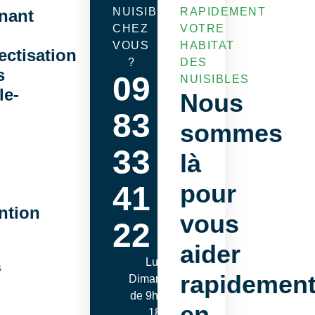
NUISIBLES
RAPIDEMENT
nant
CHEZ
VOTRE
VOUS
HABITAT
ectisation
?
DES
s
09
NUISIBLES
le-
Nous
83
sommes
33
là
pour
41
ntion
vous
22
aider
Lundi -
s
rapidemen
Dimanche
de 9h00 à
en
18h00