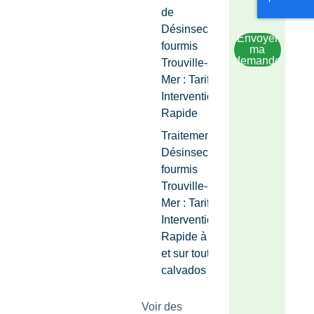
de
Désinsectisation
Envoyer
fourmis
ma
demande
Trouville-sur-
Mer : Tarif &
Intervention
Rapide
Traitements de
Désinsectisation
fourmis
Trouville-sur-
Mer : Tarif &
Intervention
Rapide à Caen
et sur tout le
calvados
Voir des