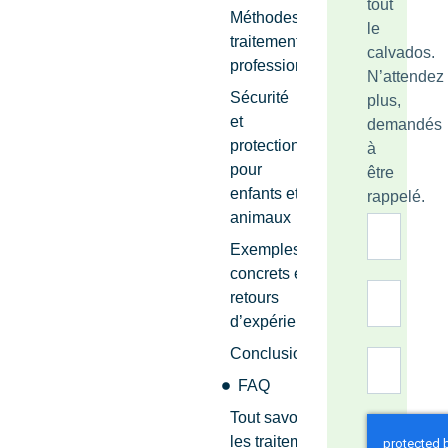
tout
Méthodes et
le
traitements
calvados.
professionnels
N’attendez
Sécurité
plus,
et
demandés
protection
à
pour
être
enfants et
rappelé.
animaux
Exemples
concrets et
retours
d’expérience
Conclusion
FAQ
Tout savoir sur
les traitements