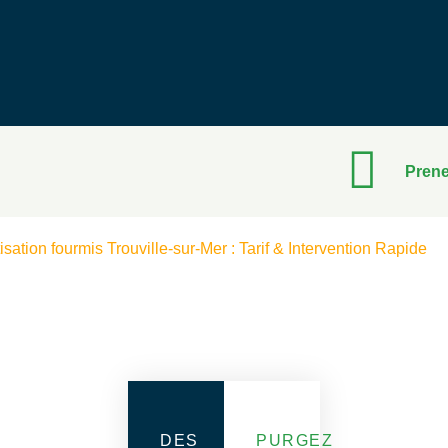
Prene
sation fourmis Trouville-sur-Mer : Tarif & Intervention Rapide
DES
PURGEZ