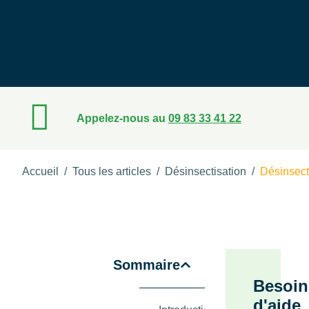
Appelez-nous au
09 83 33 41 22
Accueil
/
Tous les articles
/
Désinsectisation
/
Désinsecti
Sommaire
Besoin
d'aide