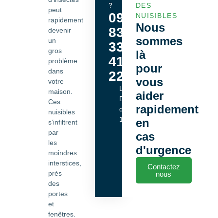
?
DES
peut
09
NUISIBLES
rapidement
Nous
83
devenir
sommes
un
33
gros
là
41
problème
pour
dans
22
vous
votre
Lundi -
maison.
aider
Dimanche
Ces
rapidement
de 9h00 à
nuisibles
18h00
en
s’infiltrent
par
cas
les
d'urgence
moindres
interstices,
Contactez
près
nous
des
portes
et
fenêtres.