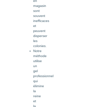
en
magasin
sont
souvent
inefficaces
et
peuvent
disperser
les
colonies.
Notre
méthode
utilise
un
gel
professionnel
qui
élimine
la
reine
et
la