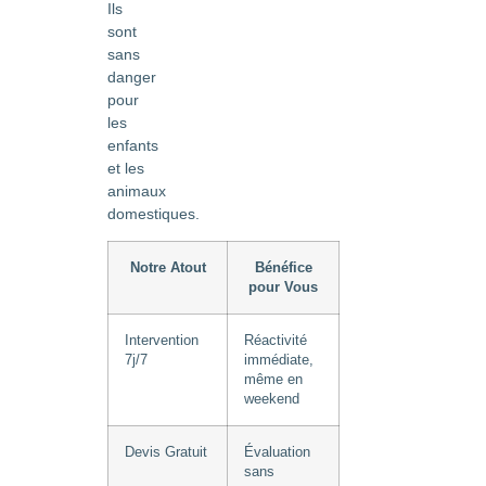
Ils
sont
sans
danger
pour
les
enfants
et les
animaux
domestiques.
Notre Atout
Bénéfice
pour Vous
Intervention
Réactivité
7j/7
immédiate,
même en
weekend
Devis Gratuit
Évaluation
sans