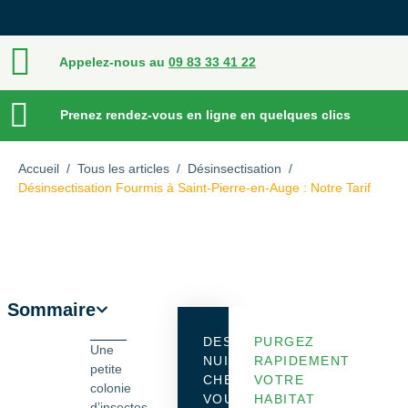
Appelez-nous au
09 83 33 41 22
Prenez rendez-vous en ligne en quelques clics
Accueil
/
Tous les articles
/
Désinsectisation
/
Désinsectisation Fourmis à Saint-Pierre-en-Auge : Notre Tarif
Sommaire
DES
PURGEZ
Une
NUISIBLES
RAPIDEMENT
petite
CHEZ
VOTRE
colonie
VOUS
HABITAT
d’insectes