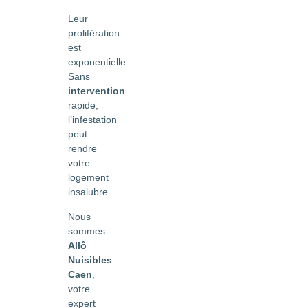
Leur
prolifération
est
exponentielle.
Sans
intervention
rapide,
l’infestation
peut
rendre
votre
logement
insalubre.
Nous
sommes
Allô
Nuisibles
Caen
,
votre
expert