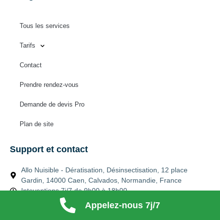
Tous les services
Tarifs
Contact
Prendre rendez-vous
Demande de devis Pro
Plan de site
Support et contact
Allo Nuisible - Dératisation, Désinsectisation, 12 place
Gardin, 14000 Caen, Calvados, Normandie, France
Inteventions 7j/7 de 9h00 à 18h00
allo-nuisible-caen@hotmail.com
Appelez-nous 7j/7
09 83 33 41 22