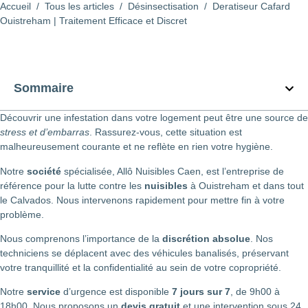
Accueil
/
Tous les articles
/
Désinsectisation
/
Deratiseur Cafard
Ouistreham | Traitement Efficace et Discret
Sommaire
Découvrir une infestation dans votre logement peut être une source de
stress et d’embarras
. Rassurez-vous, cette situation est
malheureusement courante et ne reflète en rien votre hygiène.
Notre
société
spécialisée, Allô Nuisibles Caen, est l’entreprise de
référence pour la lutte contre les
nuisibles
à Ouistreham et dans tout
le Calvados. Nous intervenons rapidement pour mettre fin à votre
problème.
Nous comprenons l’importance de la
discrétion absolue
. Nos
techniciens se déplacent avec des véhicules banalisés, préservant
votre tranquillité et la confidentialité au sein de votre copropriété.
Notre
service
d’urgence est disponible
7 jours sur 7
, de 9h00 à
18h00. Nous proposons un
devis gratuit
et une intervention sous 24