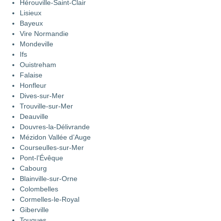
Hérouville-Saint-Clair
Lisieux
Bayeux
Vire Normandie
Mondeville
Ifs
Ouistreham
Falaise
Honfleur
Dives-sur-Mer
Trouville-sur-Mer
Deauville
Douvres-la-Délivrande
Mézidon Vallée d’Auge
Courseulles-sur-Mer
Pont-l’Évêque
Cabourg
Blainville-sur-Orne
Colombelles
Cormelles-le-Royal
Giberville
Touques