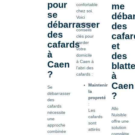
pour
me
confortable
chez soi.
se
déba
Voici
débarrasser
des
quelques
conseils
des
cafar
clés pour
cafards
garder
et
votre
à
des
domicile
à Caen à
Caen
blatt
l’abri des
?
à
cafards :
Caen
Maintenir
Se
la
?
débarrasser
propreté
des
:
cafards
Allo
Les
nécessite
Nuisible
cafards
une
offre une
sont
approche
solution
attirés
combinée
complète