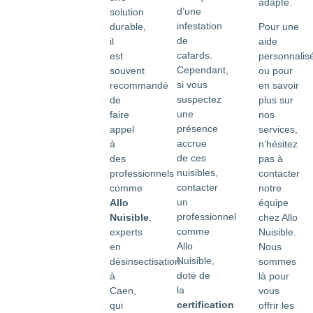
adapté.
d’une
solution
infestation
durable,
Pour une
de
il
aide
cafards.
est
personnalis
Cependant,
souvent
ou pour
si vous
recommandé
en savoir
suspectez
de
plus sur
une
faire
nos
présence
appel
services,
accrue
à
n’hésitez
de ces
des
pas à
nuisibles,
professionnels
contacter
contacter
comme
notre
un
Allo
équipe
professionnel
Nuisible
,
chez Allo
comme
experts
Nuisible.
Allo
en
Nous
Nuisible,
désinsectisation
sommes
doté de
à
là pour
la
Caen,
vous
certification
qui
offrir les