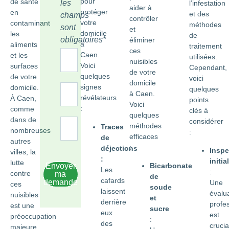
pour
de santé
les
l’infestation
aider à
protéger
en
et des
champs
contrôler
votre
contaminant
méthodes
sont
et
domicile
les
de
obligatoires*
éliminer
à
aliments
traitement
ces
Caen.
et les
utilisées.
nuisibles
Voici
surfaces
Cependant,
de votre
quelques
de votre
voici
domicile
signes
domicile.
quelques
à Caen.
révélateurs
À Caen,
points
Voici
:
comme
clés à
quelques
dans de
considérer
méthodes
Traces
nombreuses
:
efficaces
de
autres
:
déjections
Inspe
villes, la
:
initia
lutte
Bicarbonate
Envoyer
Les
:
contre
ma
de
cafards
demande
Une
ces
soude
laissent
évalu
nuisibles
et
derrière
profe
est une
sucre
eux
est
préoccupation
:
des
crucia
majeure