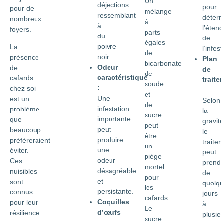
Un
déjections
pour
pour de
mélange
ressemblant
déter
nombreux
à
à
l’éte
foyers.
parts
du
de
égales
poivre
La
l’infes
de
noir.
présence
Plan
bicarbonate
Odeur
de
de
de
caractéristique
cafards
trait
soude
:
chez soi
:
et
Une
est un
Selon
de
infestation
problème
la
sucre
importante
que
gravit
peut
peut
beaucoup
le
être
produire
préféreraient
trait
un
une
éviter.
peut
piège
odeur
Ces
prend
mortel
désagréable
nuisibles
de
pour
et
sont
quelq
les
persistante.
connus
jours
cafards.
Coquilles
pour leur
à
Le
d’œufs
résilience
plusie
sucre