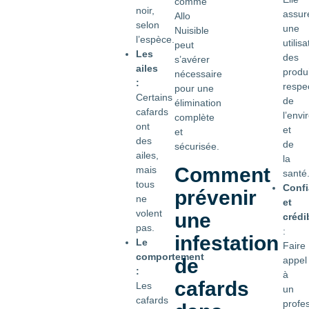
comme
noir,
assur
Allo
selon
une
Nuisible
l’espèce.
utilisa
peut
Les
des
s’avérer
ailes
produi
nécessaire
:
respe
pour une
Certains
de
élimination
cafards
l’env
complète
ont
et
et
des
de
sécurisée.
ailes,
la
Comment
mais
santé
tous
Conf
prévenir
ne
et
volent
une
crédib
pas.
:
infestation
Le
Faire
comportement
appel
de
:
à
cafards
Les
un
cafards
profe