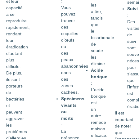
:
et leur
semai
les
Vous
capacité
Suivi
attire,
pouvez
à se
:
tandis
trouver
reproduire
Des
que
des
rapidement,
visite
le
coquilles
rendant
de
bicarbonate
d’œufs
leur
suivi
de
ou
éradication
sont
soude
des
d’autant
souve
les
peaux
plus
néces
élimine.
abandonnées
difficile.
pour
Acide
dans
De plus,
s’ass
borique
des
ils sont
que
:
zones
porteurs
l’infes
L’acide
cachées.
de
est
borique
Spécimens
bactéries
compl
est
vivants
et
éradi
un
ou
peuvent
Il est
autre
morts
aggraver
important
remède
:
les
de noter
maison
La
problèmes
que
efficace.
présence
d’allergies
l’engageme