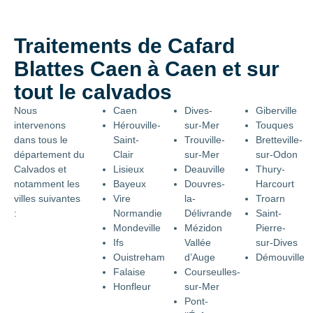
Traitements de Cafard
Blattes Caen à Caen et sur
tout le calvados
Nous
Caen
Dives-
Giberville
intervenons
Hérouville-
sur-Mer
Touques
dans tous le
Saint-
Trouville-
Bretteville-
département du
Clair
sur-Mer
sur-Odon
Calvados et
Lisieux
Deauville
Thury-
notamment les
Bayeux
Douvres-
Harcourt
villes suivantes
Vire
la-
Troarn
:
Normandie
Délivrande
Saint-
Mondeville
Mézidon
Pierre-
Ifs
Vallée
sur-Dives
Ouistreham
d’Auge
Démouville
Falaise
Courseulles-
Honfleur
sur-Mer
Pont-