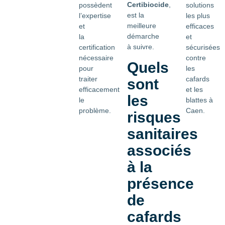
Certibiocide
,
possèdent
solutions
est la
l’expertise
les plus
meilleure
et
efficaces
démarche
la
et
à suivre.
certification
sécurisées
nécessaire
contre
Quels
pour
les
traiter
cafards
sont
efficacement
et les
les
le
blattes à
problème.
Caen.
risques
sanitaires
associés
à la
présence
de
cafards