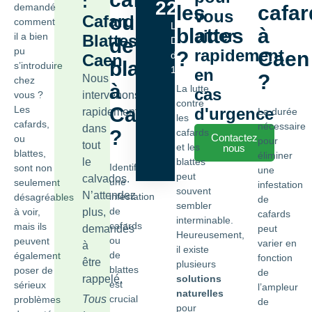
:
22
demandé
les
cafar
vous
ou
Cafard
comment
Lundi -
blattes
à
aider
il a bien
Blattes
de
Dimanche
pu
rapidement
?
Caen
de 9h00 à
Caen
blattes
s’introduire
18h00
en
?
Nous
chez
à
La lutte
cas
vous ?
intervenons
contre
Caen
Les
d'urgence
rapidement
La durée
les
cafards,
nécessaire
dans
?
cafards
Contactez
ou
pour
tout
et les
nous
blattes,
éliminer
le
blattes
Identifier
sont non
une
peut
calvados.
une
seulement
infestation
souvent
N’attendez
infestation
désagréables
de
sembler
de
à voir,
plus,
cafards
interminable.
cafards
mais ils
demandés
peut
Heureusement,
ou
peuvent
varier en
à
il existe
de
également
fonction
être
plusieurs
blattes
poser de
de
rappelé.
solutions
est
sérieux
l’ampleur
naturelles
Tous
crucial
problèmes
de
pour