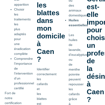
ou
les
apparition
est-
des
Choisir
animaux
blattes
elle
les
domestiques.
dans
traitements
Huiles
impor
les
essentielles
mon
pour
plus
:
adaptés
domicile
Les
chois
pour
huiles
à
un
une
de
éradication
Caen
lavande,
profe
complète
d’eucalyptus
?
Comprendre
de
ou
l’importance
de
la
de
Identifier
menthe
l’intervention
correctement
poivrée
désin
d’un
les
peuvent
à
professionnel
cafards
repousser
certifié
et
les
Caen
Fort de
les
cafards
?
notre
blattes
grâce
certification
est
à