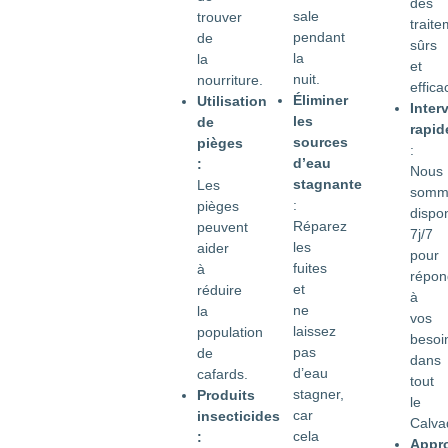
des
sale
trouver
trait
pendant
de
sûrs
la
la
et
nuit.
nourriture.
effica
Éliminer
Utilisation
Inter
les
de
rapid
sources
pièges
:
d’eau
:
Nous
stagnante
Les
somm
:
pièges
dispo
Réparez
peuvent
7j/7
les
aider
pour
fuites
à
répon
et
réduire
à
ne
la
vos
laissez
population
besoi
pas
de
dans
d’eau
cafards.
tout
stagner,
Produits
le
car
insecticides
Calva
cela
:
Appr