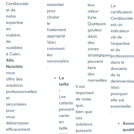
Certibiocide
essentiel
leur
La
et de
pour
odeur
certification
notre
choisir
forte.
Certibiocide
expertise
le
Quelques
est un
en
traitement
gouttes
indicateur
matière
approprié.
dans
clé de
de
Voici
des
l’expertise
nuisibles
comment
zones
et du
à Caen,
les
stratégiques
professionn
Allo
reconnaître
peuvent
dans le
Nuisible
:
faire
domaine
vous
des
de la
La
offre des
merveilles.
désinsectisa
taille
solutions
Il est
Voici
:
professionnelles
important
pourquoi
Les
et
de noter
elle est
cafards
sécurisées
que,
essentielle
peuvent
pour
bien que
:
varier
vous
ces
en
débarrasser
Assu
solutions
taille,
efficacement
quali
puissent