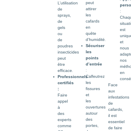
peut
L’utilisation
perso
attirer
de
:
les
sprays,
Chaq
cafards
de
situat
en
gels
est
quête
ou
uniqu
d’humidité.
de
et
Sécuriser
poudres
nous
les
insecticides
adapt
points
peut
nos
d’entrée
être
méth
:
efficace.
en
Calfeutrez
Professionnels
consé
les
certifiés
Face
fissures
:
aux
et
Faire
infestations
les
appel
de
ouvertures
à
cafards,
autour
des
il est
des
experts
essentiel
portes,
comme
de faire