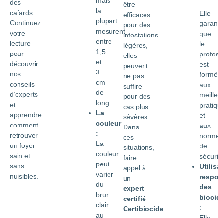
mais
des
:
être
la
cafards.
Elle
efficaces
plupart
Continuez
garant
pour des
mesurent
votre
que
infestations
entre
lecture
le
légères,
1,5
pour
profe
elles
et
découvrir
est
peuvent
3
nos
formé
ne pas
cm
conseils
aux
suffire
de
d’experts
meill
pour des
long.
et
prati
cas plus
La
apprendre
et
sévères.
couleur
comment
aux
Dans
:
retrouver
norm
ces
La
un foyer
de
situations,
couleur
sain et
sécuri
faire
peut
sans
Utilis
appel à
varier
nuisibles.
resp
un
du
des
expert
brun
bioci
certifié
clair
:
Certibiocide
au
Elle