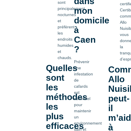
dans
sont
certifi
mon
principalement
Certib
nocturnes
comm
domicile
et
Allo
préfèrent
à
Nuisib
les
vous
Caen
endroits
donn
humides
la
?
et
tranqui
chauds.
d’espr
Prévenir
Quelles
Com
une
infestation
sont
Allo
de
les
Nuisi
cafards
est
méthodes
peut-
essentiel
les
pour
il
maintenir
plus
m’aid
un
environnement
efficaces
à
sain et