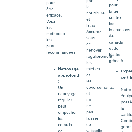
par
pour
pour
la
être
lutter
nourriture
efficace.
contre
et
Voici
les
l’eau.
les
infestations
Assurez-
méthodes
de
vous
les
cafards
de
plus
et de
nettoyer
recommandées
blattes,
régulièrement
:
grâce à :
les
miettes
Nettoyage
Exper
et
approfondi
certif
les
:
:
déversements,
Un
Notre
et
nettoyage
équip
de
régulier
poss
ne
peut
la
pas
empêcher
certif
laisser
les
Certib
de
cafards
garan
vaisselle
de