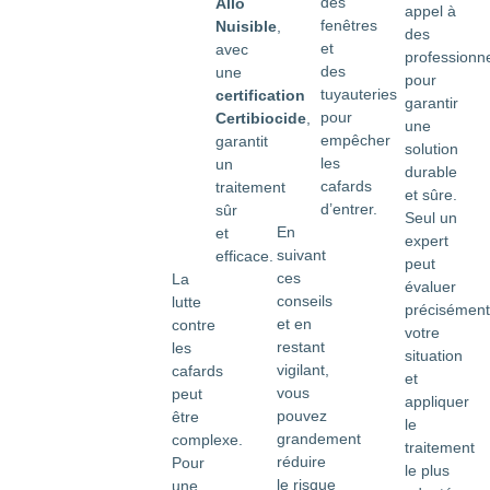
des
Allo
appel à
fenêtres
Nuisible
,
des
et
avec
professionn
des
une
pour
tuyauteries
certification
garantir
pour
Certibiocide
,
une
empêcher
garantit
solution
les
un
durable
cafards
traitement
et sûre.
d’entrer.
sûr
Seul un
En
et
expert
suivant
efficace.
peut
ces
La
évaluer
conseils
lutte
précisément
et en
contre
votre
restant
les
situation
vigilant,
cafards
et
vous
peut
appliquer
pouvez
être
le
grandement
complexe.
traitement
réduire
Pour
le plus
le risque
une