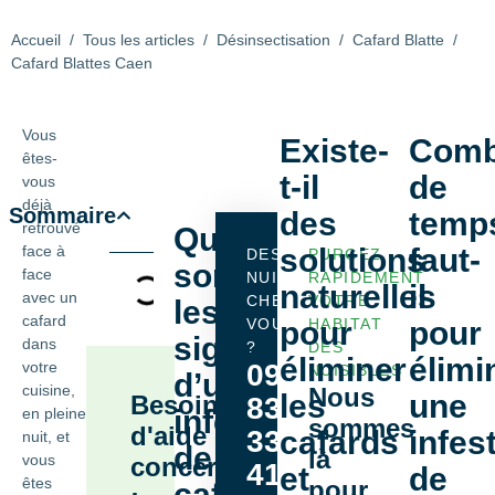
Accueil
/
Tous les articles
/
Désinsectisation
/
Cafard Blatte
/
Cafard Blattes Caen
Vous
Existe-
Comb
êtes-
t-il
de
vous
déjà
Sommaire
des
temp
retrouvé
Quels
face à
solutions
faut-
DES
PURGEZ
sont
face
NUISIBLES
RAPIDEMENT
naturelles
il
avec un
CHEZ
VOTRE
les
cafard
VOUS
pour
HABITAT
pour
signes
dans
?
DES
éliminer
élimi
votre
09
NUISIBLES
d’une
cuisine,
Nous
les
une
Besoin
83
infestation
en pleine
sommes
d'aide
33
cafards
infes
nuit, et
de
là
vous
concernant
41
et
de
êtes
pour
cafards