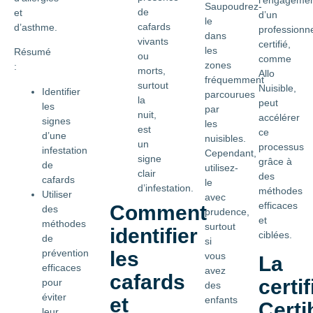
Saupoudrez-
de
et
d’un
le
cafards
d’asthme.
professionn
dans
vivants
certifié,
les
Résumé
ou
comme
zones
:
morts,
Allo
fréquemment
surtout
Nuisible,
Identifier
parcourues
la
peut
les
par
nuit,
accélérer
signes
les
est
ce
d’une
nuisibles.
un
processus
infestation
Cependant,
signe
grâce à
de
utilisez-
clair
des
cafards
le
d’infestation.
méthodes
Utiliser
avec
efficaces
Comment
des
prudence,
et
méthodes
surtout
identifier
ciblées.
de
si
prévention
les
vous
La
efficaces
avez
cafards
certi
pour
des
éviter
et
enfants
Certi
leur