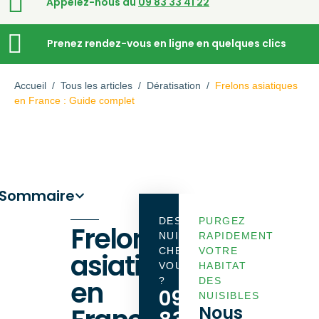
Appelez-nous au
09 83 33 41 22
Prenez rendez-vous en ligne en quelques clics
Accueil
/
Tous les articles
/
Dératisation
/
Frelons asiatiques
en France : Guide complet
Sommaire
DES
PURGEZ
Frelons
NUISIBLES
RAPIDEMENT
CHEZ
VOTRE
asiatiques
VOUS
HABITAT
en
?
DES
09
NUISIBLES
Nous