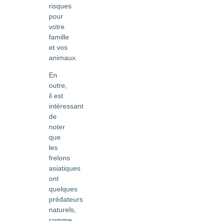
risques
pour
votre
famille
et vos
animaux.
En
outre,
il est
intéressant
de
noter
que
les
frelons
asiatiques
ont
quelques
prédateurs
naturels,
comme