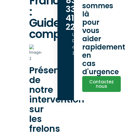
France
83
sommes
33
:
là
41
Guide
pour
22
vous
complet
Lundi -
aider
Dimanche
rapidement
de 9h00 à
en
18h00
cas
Présentation
d'urgence
de
Contactez
nous
notre
intervention
sur
les
frelons