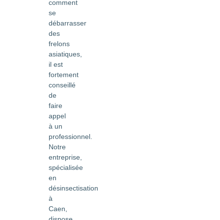
comment
se
débarrasser
des
frelons
asiatiques,
il est
fortement
conseillé
de
faire
appel
à un
professionnel.
Notre
entreprise,
spécialisée
en
désinsectisation
à
Caen,
dispose