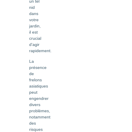
un tel
nid
dans
votre
jardin,
il est
crucial
d'agir
rapidement.
La
présence
de
frelons
asiatiques
peut
engendrer
divers
problèmes,
notamment
des
risques