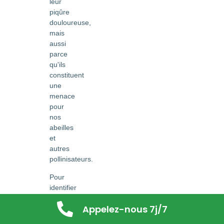
leur
piqûre
douloureuse,
mais
aussi
parce
qu'ils
constituent
une
menace
pour
nos
abeilles
et
autres
pollinisateurs.
Pour
identifier
un
Appelez-nous 7j/7
frelon
asiatique,