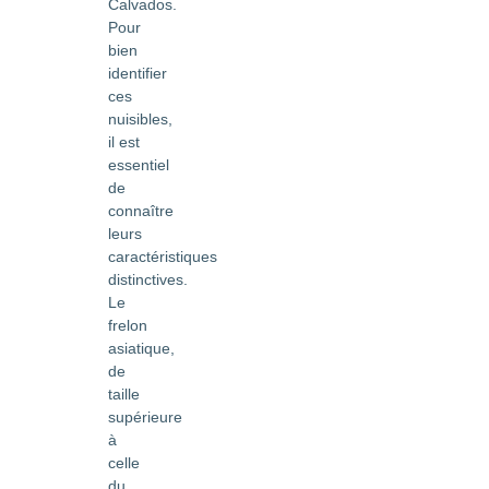
Calvados.
Pour
bien
identifier
ces
nuisibles,
il est
essentiel
de
connaître
leurs
caractéristiques
distinctives.
Le
frelon
asiatique,
de
taille
supérieure
à
celle
du