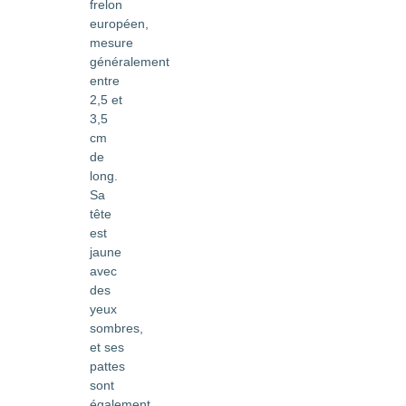
frelon
européen,
mesure
généralement
entre
2,5 et
3,5
cm
de
long.
Sa
tête
est
jaune
avec
des
yeux
sombres,
et ses
pattes
sont
également