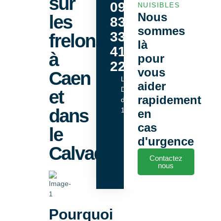
sur
09
NUISIBLES
Nous
les
83
sommes
33
frelons
là
41
à
pour
22
vous
Caen
Lundi -
aider
Dimanche
et
rapidement
de 9h00 à
dans
18h00
en
cas
le
d'urgence
Calvados
Contactez
nous
Pourquoi