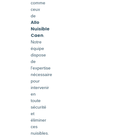
comme
ceux
de
Allo
Nuisible
Caen
.
Notre
équipe
dispose
de
l'expertise
nécessaire
pour
intervenir
en
toute
sécurité
et
éliminer
ces
nuisibles.