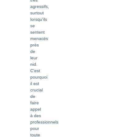
très
agressifs,
surtout
lorsqu'ils
se
sentent
menacés
près
de
leur
nid.
C'est
pourquoi
il est
crucial
de
faire
appel
à des
professionnels
pour
toute