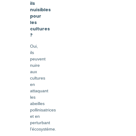
ils
nuisibles
pour
les
cultures
?
Oui,
ils
peuvent
nuire
aux
cultures
en
attaquant
les
abeilles
pollinisatrices
et en
perturbant
l'écosystème.