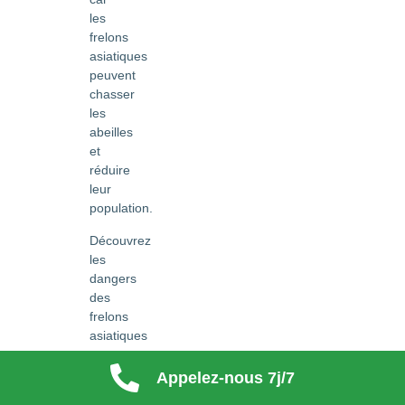
les
frelons
asiatiques
peuvent
chasser
les
abeilles
et
réduire
leur
population.
Découvrez
les
dangers
des
frelons
asiatiques
pour
l'homme,
Appelez-nous 7j/7
comment