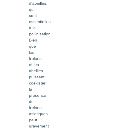
d'abeilles,
qui
sont
essentielles
à la
pollinisation.
Bien
que
les
frelons
et les
abeilles
puissent
coexister,
la
présence
de
frelons
asiatiques
peut
gravement