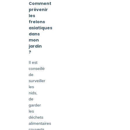
Comment
prévenir
les
frelons
asiatiques
dans
mon
jardin
?
Il est
conseillé
de
surveiller
les
nids,
de
garder
les
déchets
alimentaires
couverts