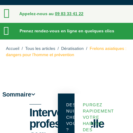
Appelez-nous au
09 83 33 41 22
Prenez rendez-vous en ligne en quelques clics
Accueil
/
Tous les articles
/
Dératisation
/
Frelons asiatiques :
dangers pour l’homme et prévention
Sommaire
DES
PURGEZ
Intervention
NUISIBLES
RAPIDEMENT
CHEZ
VOTRE
professionnelle
VOUS
HABITAT
?
DES