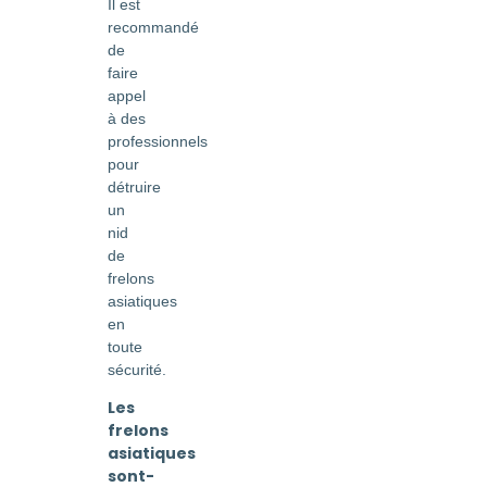
Il est
recommandé
de
faire
appel
à des
professionnels
pour
détruire
un
nid
de
frelons
asiatiques
en
toute
sécurité.
Les
frelons
asiatiques
sont-