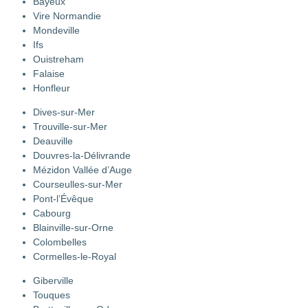
Bayeux
Vire Normandie
Mondeville
Ifs
Ouistreham
Falaise
Honfleur
Dives-sur-Mer
Trouville-sur-Mer
Deauville
Douvres-la-Délivrande
Mézidon Vallée d’Auge
Courseulles-sur-Mer
Pont-l’Évêque
Cabourg
Blainville-sur-Orne
Colombelles
Cormelles-le-Royal
Giberville
Touques