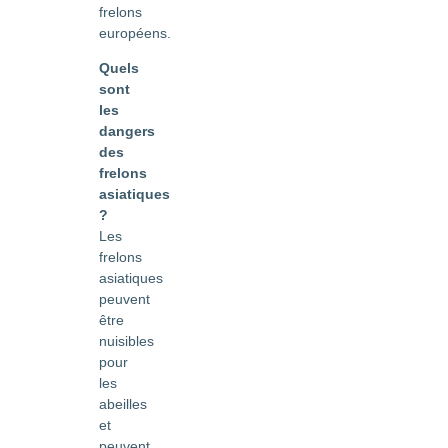
frelons
européens.
Quels
sont
les
dangers
des
frelons
asiatiques
?
Les
frelons
asiatiques
peuvent
être
nuisibles
pour
les
abeilles
et
peuvent