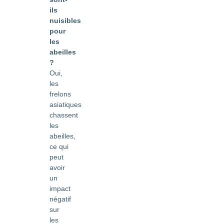
ils
nuisibles
pour
les
abeilles
?
Oui,
les
frelons
asiatiques
chassent
les
abeilles,
ce qui
peut
avoir
un
impact
négatif
sur
les