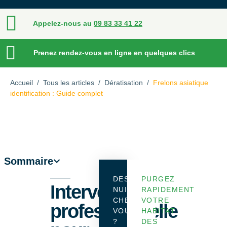
Appelez-nous au
09 83 33 41 22
Prenez rendez-vous en ligne en quelques clics
Accueil
/
Tous les articles
/
Dératisation
/
Frelons asiatique
identification : Guide complet
Sommaire
DES
PURGEZ
Intervention
NUISIBLES
RAPIDEMENT
CHEZ
VOTRE
professionnelle
VOUS
HABITAT
?
DES