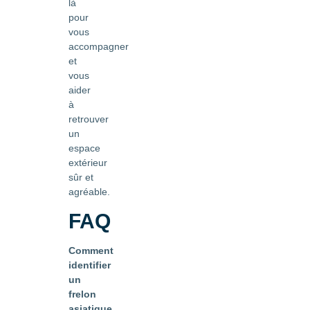
là
pour
vous
accompagner
et
vous
aider
à
retrouver
un
espace
extérieur
sûr et
agréable.
FAQ
Comment
identifier
un
frelon
asiatique