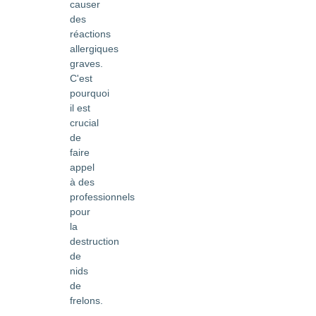
causer
des
réactions
allergiques
graves.
C'est
pourquoi
il est
crucial
de
faire
appel
à des
professionnels
pour
la
destruction
de
nids
de
frelons.