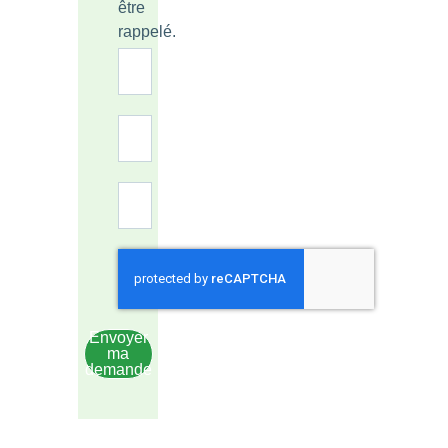
être
rappelé.
Envoyer
ma
demande