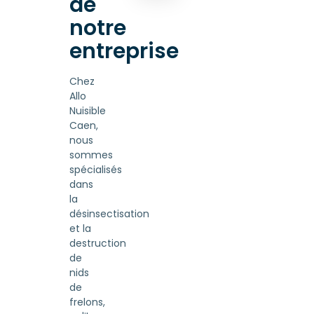
de
notre
entreprise
Chez
Allo
Nuisible
Caen,
nous
sommes
spécialisés
dans
la
désinsectisation
et la
destruction
de
nids
de
frelons,