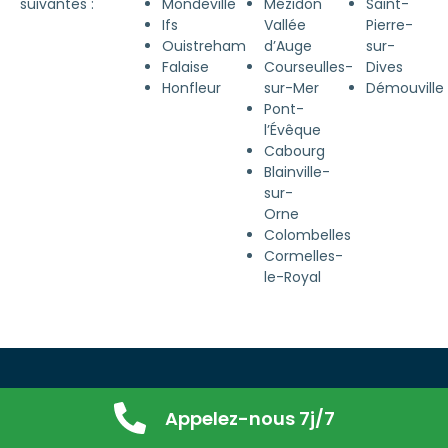
suivantes :
Mondeville
Mézidon
Saint-
Ifs
Vallée
Pierre-
Ouistreham
d’Auge
sur-
Falaise
Courseulles-
Dives
Honfleur
sur-Mer
Démouville
Pont-
l’Évêque
Cabourg
Blainville-
sur-
Orne
Colombelles
Cormelles-
le-Royal
Retrouvez nos services de
Appelez-nous 7j/7
dératisation et désinsectisation