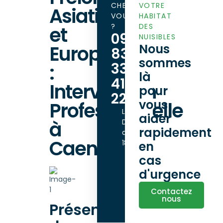
CHEZ
VOTRE
Asiatiques
VOUS
HABITAT
?
DES
et
09
NUISIBLES
Européens
Nous
83
sommes
33
:
là
41
Intervention
pour
22
vous
Professionnelle
Lundi -
aider
à
Dimanche
rapidement
de 9h00 à
Caen
18h00
en
cas
d'urgence
Contactez
nous
Présentation