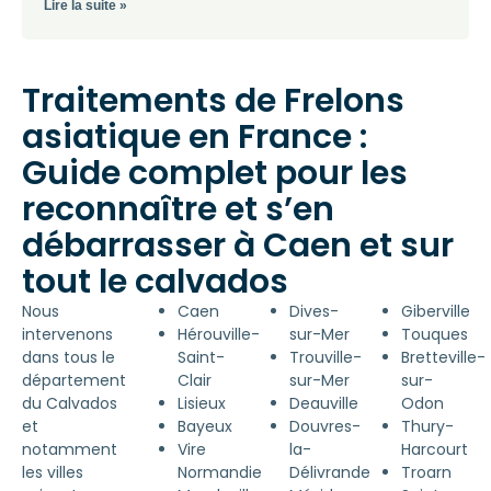
Lire la suite »
Traitements de Frelons
asiatique en France :
Guide complet pour les
reconnaître et s’en
débarrasser à Caen et sur
tout le calvados
Nous
Caen
Dives-
Giberville
intervenons
Hérouville-
sur-Mer
Touques
dans tous le
Saint-
Trouville-
Bretteville-
département
Clair
sur-Mer
sur-
du Calvados
Lisieux
Deauville
Odon
et
Bayeux
Douvres-
Thury-
notamment
Vire
la-
Harcourt
les villes
Normandie
Délivrande
Troarn