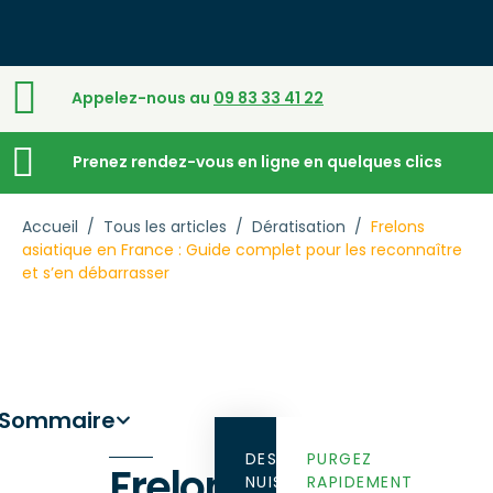
Appelez-nous au
09 83 33 41 22
Prenez rendez-vous en ligne en quelques clics
Accueil
/
Tous les articles
/
Dératisation
/
Frelons
asiatique en France : Guide complet pour les reconnaître
et s’en débarrasser
Sommaire
DES
PURGEZ
Frelons
NUISIBLES
RAPIDEMENT