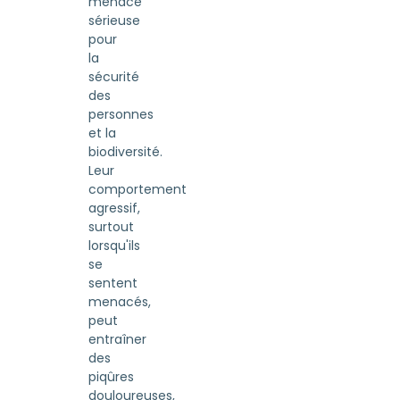
menace
sérieuse
pour
la
sécurité
des
personnes
et la
biodiversité.
Leur
comportement
agressif,
surtout
lorsqu'ils
se
sentent
menacés,
peut
entraîner
des
piqûres
douloureuses,