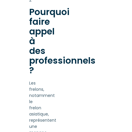
Pourquoi
faire
appel
à
des
professionnels
?
Les
frelons,
notamment
le
frelon
asiatique,
représentent
une