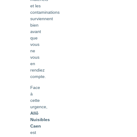
et les
contaminations
surviennent
bien
avant
que
vous
ne
vous
en
rendiez
compte.
Face
à
cette
urgence,
Allô
Nuisibles
Caen
est