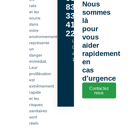
Nous
83
rats
sommes
et les
33
souris
là
41
dans
pour
votre
22
vous
environnement
Lundi -
représente
aider
Dimanche
un
rapidement
de 9h00 à
danger
18h00
en
immédiat.
Leur
cas
prolifération
d'urgence
est
extrêmement
Contactez
rapide
nous
et les
risques
sanitaires
sont
réels.