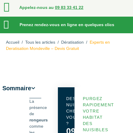
Appelez-nous au
09 83 33 41 22
Prenez rendez-vous en ligne en quelques clics
Accueil
/
Tous les articles
/
Dératisation
/
Experts en
Deratisation Mondeville – Devis Gratuit
Sommaire
DES
PURGEZ
La
NUISIBLES
RAPIDEMENT
présence
CHEZ
VOTRE
de
VOUS
HABITAT
rongeurs
?
DES
comme
09
NUISIBLES
les