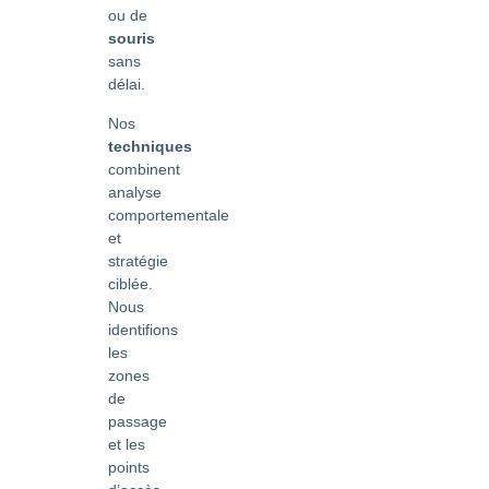
ou de
souris
sans
délai.
Nos
techniques
combinent
analyse
comportementale
et
stratégie
ciblée.
Nous
identifions
les
zones
de
passage
et les
points