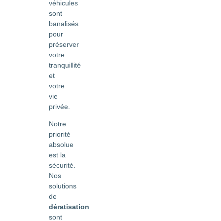
véhicules
sont
banalisés
pour
préserver
votre
tranquillité
et
votre
vie
privée.
Notre
priorité
absolue
est la
sécurité.
Nos
solutions
de
dératisation
sont