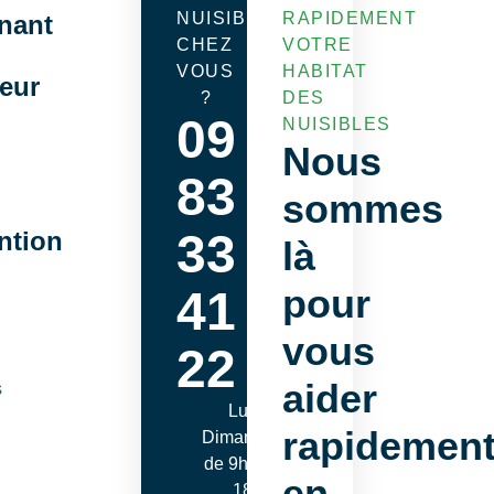
NUISIBLES
RAPIDEMENT
nant
CHEZ
VOTRE
VOUS
HABITAT
seur
?
DES
09
NUISIBLES
Nous
83
sommes
33
ntion
là
pour
41
vous
22
aider
s
Lundi -
rapidemen
Dimanche
de 9h00 à
en
18h00