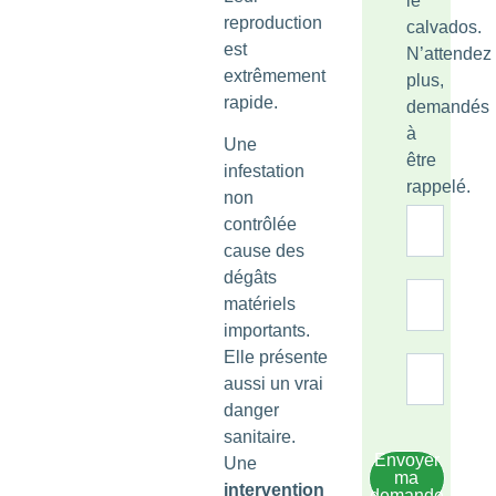
le
reproduction
calvados.
est
N’attendez
extrêmement
plus,
rapide.
demandés
à
Une
être
infestation
rappelé.
non
contrôlée
cause des
dégâts
matériels
importants.
Elle présente
aussi un vrai
danger
sanitaire.
Envoyer
Une
ma
intervention
demande