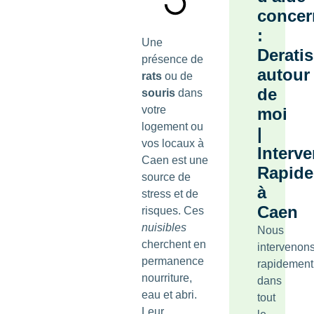
concer
:
Une
Derati
présence de
autour
rats
ou de
de
souris
dans
votre
moi
logement ou
|
vos locaux à
Interve
Caen est une
Rapide
source de
à
stress et de
Caen
risques. Ces
nuisibles
Nous
cherchent en
intervenon
permanence
rapidement
nourriture,
dans
eau et abri.
tout
Leur