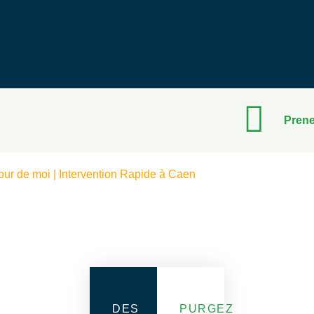
Prene
our de moi | Intervention Rapide à Caen
DES
PURGEZ