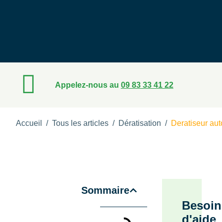
Appelez-nous au
09 83 33 41 22
Accueil
/
Tous les articles
/
Dératisation
/
Deratiseur aut
Sommaire
Besoin
d'aide