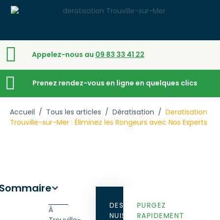
Appelez-nous au
09 83 33 41 22
Prenez rendez-vous en ligne en quelques clics
Accueil
/
Tous les articles
/
Dératisation
/
Deratisation
Trouville-sur-Mer : Éliminez les Rongeurs avec Nos Experts
Sommaire
DES
PURGEZ
À
NUISIBLES
RAPIDEMENT
Trouville-