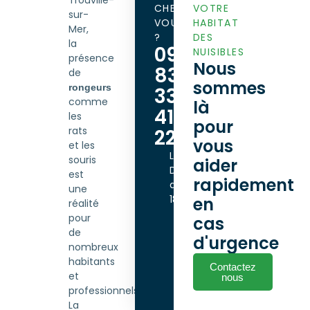
CHEZ
VOTRE
sur-
VOUS
HABITAT
Mer,
?
DES
la
09
NUISIBLES
présence
Nous
83
de
sommes
rongeurs
33
comme
là
41
les
pour
rats
22
vous
et les
Lundi -
souris
aider
Dimanche
est
rapidement
de 9h00 à
une
18h00
en
réalité
pour
cas
de
d'urgence
nombreux
habitants
Contactez
et
nous
professionnels.
La