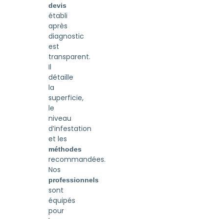
devis
établi
après
diagnostic
est
transparent.
Il
détaille
la
superficie,
le
niveau
d’infestation
et les
méthodes
recommandées.
Nos
professionnels
sont
équipés
pour