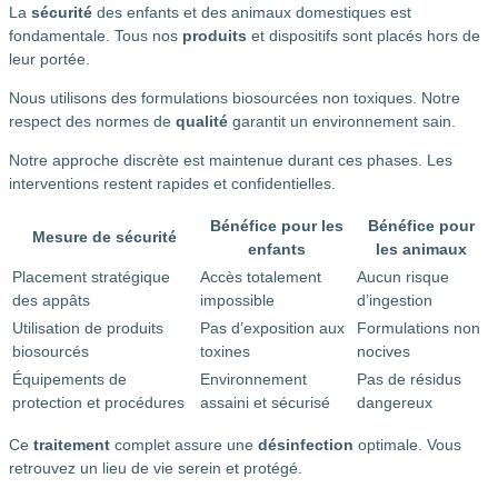
La
sécurité
des enfants et des animaux domestiques est
fondamentale. Tous nos
produits
et dispositifs sont placés hors de
leur portée.
Nous utilisons des formulations biosourcées non toxiques. Notre
respect des normes de
qualité
garantit un environnement sain.
Notre approche discrète est maintenue durant ces phases. Les
interventions restent rapides et confidentielles.
Bénéfice pour les
Bénéfice pour
Mesure de sécurité
enfants
les animaux
Placement stratégique
Accès totalement
Aucun risque
des appâts
impossible
d’ingestion
Utilisation de produits
Pas d’exposition aux
Formulations non
biosourcés
toxines
nocives
Équipements de
Environnement
Pas de résidus
protection et procédures
assaini et sécurisé
dangereux
Ce
traitement
complet assure une
désinfection
optimale. Vous
retrouvez un lieu de vie serein et protégé.