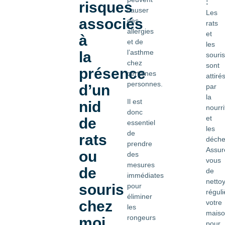
:
risques
causer
Les
associés
des
rats
allergies
et
à
et de
les
l’asthme
la
souris
chez
sont
présence
certaines
attiré
personnes.
d’un
par
la
Il est
nid
nourri
donc
et
de
essentiel
les
de
rats
déche
prendre
Assur
ou
des
vous
mesures
de
de
immédiates
netto
souris
pour
régul
éliminer
chez
votre
les
mais
rongeurs
moi
pour