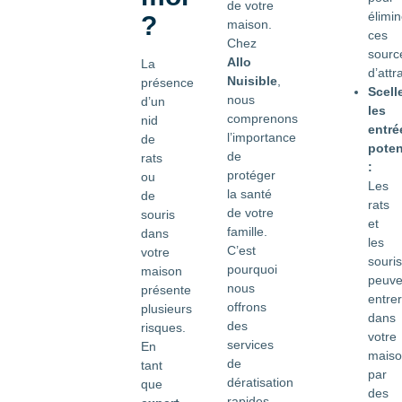
de votre
élimin
?
maison.
ces
Chez
sourc
Allo
La
d’attr
Nuisible
,
présence
Scell
nous
d’un
les
comprenons
nid
entré
l’importance
de
poten
de
rats
:
protéger
ou
Les
la santé
de
rats
de votre
souris
et
famille.
dans
les
C’est
votre
souris
pourquoi
maison
peuve
nous
présente
entrer
offrons
plusieurs
dans
des
risques.
votre
services
En
mais
de
tant
par
dératisation
que
des
rapides