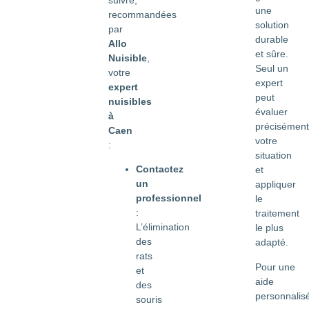
une
recommandées
solution
par
durable
Allo
et sûre.
Nuisible
,
Seul un
votre
expert
expert
peut
nuisibles
évaluer
à
précisément
Caen
votre
:
situation
Contactez
et
un
appliquer
professionnel
le
:
traitement
L’élimination
le plus
des
adapté.
rats
Pour une
et
aide
des
personnalis
souris