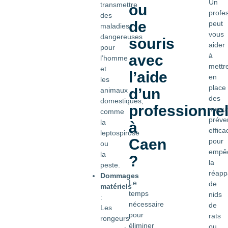
Un
transmettre
ou
profe
des
de
peut
maladies
vous
dangereuses
souris
aider
pour
à
avec
l’homme
mettr
et
l’aide
en
les
place
d’un
animaux
des
domestiques,
professionne
mesu
comme
préve
la
à
effica
leptospirose
Caen
pour
ou
empê
la
?
la
peste.
réappa
Dommages
Le
de
matériels
temps
nids
:
nécessaire
de
Les
pour
rats
rongeurs
éliminer
ou