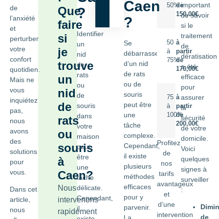
Caen
important
50%
de
de
Que
?
150,00€
de savoir
l’anxiété
?
faire
si le
et
Identifier
si
traitement
perturber
Se
50
à
un
de
votre
je
à
partir
débarrasser
nid
dératisation
confort
75%
de
trouve
d’un nid
de
a été
quotidien.
170,00€
de rats
rats
un
efficace
Mais ne
ou de
ou
pour
vous
nid
souris
de
assurer
75
à
inquiétez
de
peut être
souris
à
partir
la
pas,
une
100%
de
dans
rats
sécurité
nous
200,00€
tâche
votre
de votre
avons
ou
complexe.
maison
domicile.
des
Profitez
souris
Cependant,
peut
Voici
solutions
de
il existe
être
à
quelques
pour
nos
plusieurs
une
signes à
vous.
Caen?
tarifs
méthodes
tâche
surveiller
avantageux
efficaces
Nous
délicate.
Dans cet
:
et
pour y
Cependant,
intervenons
article,
d’une
Dimin
parvenir.
il
nous
rapidement
intervention
de
La
existe