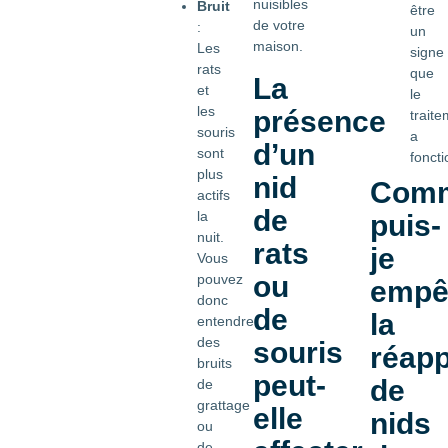
nuisibles
Bruit
être
de votre
:
un
maison.
Les
signe
rats
que
La
et
le
les
présence
trait
souris
a
d’un
sont
foncti
plus
nid
Com
actifs
de
la
puis-
nuit.
rats
je
Vous
ou
pouvez
empê
donc
de
la
entendre
des
souris
réapp
bruits
peut-
de
de
grattage
elle
nids
ou
de