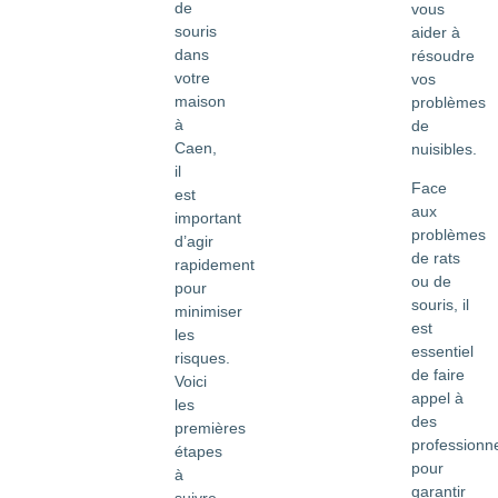
de
vous
souris
aider à
dans
résoudre
votre
vos
maison
problèmes
à
de
Caen,
nuisibles.
il
Face
est
aux
important
problèmes
d’agir
de rats
rapidement
ou de
pour
souris, il
minimiser
est
les
essentiel
risques.
de faire
Voici
appel à
les
des
premières
professionn
étapes
pour
à
garantir
suivre,