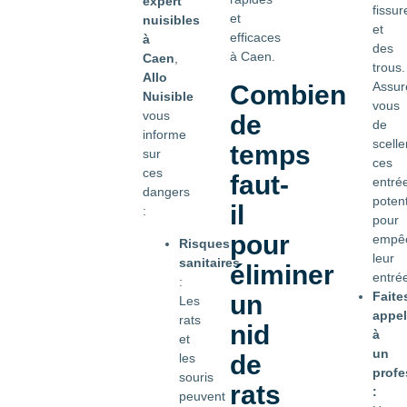
expert
fissur
et
nuisibles
et
efficaces
à
des
à Caen.
Caen
,
trous.
Allo
Assur
Combien
Nuisible
vous
vous
de
de
informe
scelle
temps
sur
ces
ces
faut-
entré
dangers
potent
il
:
pour
pour
empê
Risques
leur
sanitaires
éliminer
entré
:
Faite
un
Les
appel
rats
nid
à
et
un
de
les
profe
souris
rats
:
peuvent