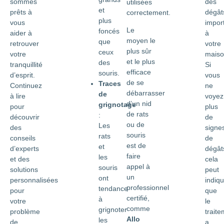
sommes
des
utilisées
et
prêts à
dégât
correctement.
plus
vous
impor
Le
foncés
aider à
à
moyen le
que
retrouver
votre
plus sûr
ceux
votre
maiso
et le plus
des
tranquillité
Si
efficace
souris.
d’esprit.
vous
de se
Traces
Continuez
ne
débarrasser
de
à lire
voyez
d’un nid
grignotage
pour
plus
de rats
:
découvrir
de
ou de
Les
des
signe
souris
rats
conseils
de
est de
et
d’experts
dégât
faire
les
et des
cela
appel à
souris
solutions
peut
un
ont
personnalisées
indiqu
professionnel
tendance
pour
que
certifié,
à
votre
le
comme
grignoter
problème
trait
Allo
les
de
a