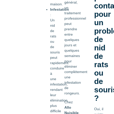
général,
conta
maison.
un
Infestation
pour
traitement
:
professionnel
Un
un
peut
nid
prob
prendre
de
entre
rats
de
quelques
ou
jours et
nid
de
quelques
souris
de
semaines
peut
pour
rats
rapidement
éliminer
conduire
ou
complètement
à
une
une
de
infestation
infestation,
souri
de
rendant
rongeurs.
leur
?
élimination
Chez
plus
Allo
Oui, il
difficile
Nuisible
,