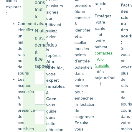
allons
dans
rapide
l’acti
première
plusieurs
explorer
tout
!
des
étape
signes
:
Protégez
le
rats
consiste
qui
votre
Comment
calvados.
ou
à
peuvent
santé
identifier
des
identifier
N’attendez
vous
et
un
souri
et à
aider
plus,
votre
nid
:
sceller
à
demandés
habitat,
de
Si
tous les
le
à
contactez
rats
vous
points
repérer.
être
Allo
ou
ne
d’entrée
Allo
Nuisible
rappelé.
de
voyez
potentiels
Nuisible
,
dès
souris
plus
dans
votre
aujourd’hui
Les
de
votre
expert
!
risques
rats
maison
nuisibles
associés
ou
pour
à
à
de
empêcher
Caen
,
la
souris
l’infestation
vous
présence
courir
de
guide
de
dans
s’aggraver.
dans
ces
votre
Ensuite,
cette
nuisibles
maiso
vous
détection