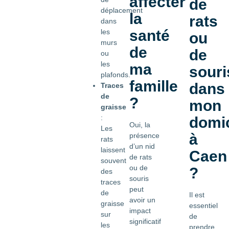
affecter
de
déplacement
la
rats
dans
santé
les
ou
murs
de
de
ou
les
ma
souri
plafonds.
famille
dans
Traces
de
?
mon
graisse
:
domic
Oui, la
Les
à
présence
rats
d’un nid
laissent
Caen
de rats
souvent
ou de
?
des
souris
traces
peut
de
Il est
avoir un
graisse
essentiel
impact
sur
de
significatif
les
prendre