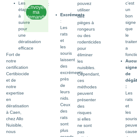
Les
c’est
pouvez
:
Envoyer
étapes
un
utiliser
ma
Excréments
à
bon
des
demande
:
suivre
signe
pièges à
Les
pour
que
rongeurs
rats
une
le
ou des
et
dératisation
trait
rodenticides
les
efficace
a
pour
souris
Fort de
foncti
éliminer
laissent
notre
Aucu
les
des
certification
signe
nuisibles.
excréments
Certibiocide
de
Cependant,
près
et de
dégâ
ces
de
notre
:
méthodes
leurs
expertise
Les
peuvent
nids.
en
rats
présenter
Ceux
dératisation
et
des
des
à Caen,
les
risques
rats
chez Allo
souris
si elles
sont
Nuisible,
peuve
ne sont
plus
nous
cause
pas
grands