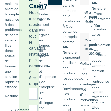
présente
Allo
Caen,
majeurs,
Caen?
dans le
Nuisible
,
mais
allant de
domaine
Nous
50
à
offrent
toutes
la simple
de la
à
partir
intervenons
généraleme
ne
nuisance
dératisation.
75%
de
des
rapidement
sont
à des
À Caen,
170,00€
garanties
pas
problèmes
dans
certaines
après
égales
de santé
tout
entreprises,
une
en
sérieux.
75
à
comme
le
intervention.
à
partir
termes
Il est
Allo
calvados.
100%
de
Ces
de
donc
Nuisible
,
N’attendez
200,00€
garanties
qualité
crucial
s’engagent
plus,
peuvent
de
de
à utiliser
Profitez
varier en
demandés
service
trouver
des
de
fonction
et
une
à
produits
nos
de
d’expertise.
solution
être
respectueux
tarifs
l’entreprise
Une
rapide et
de
rappelé.
avantageux
et du
entreprise
efficace.
l’environnement.
et
type de
qui
Ces
d’une
Résumé
traitement
se
produits,
intervention
:
effectué.
distingue
tout
rapide
Elles
est
aussi
Comprendre
!