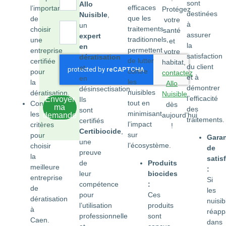
sont
Allo
efficaces
l’importance
Protégez
destinées
Nuisible
,
que les
de
votre
à
un
traitements
choisir
santé
assurer
expert
traditionnels,
une
et
la
en
permettent
entreprise
votre
satisfaction
dératisation
de lutter
certifiée
habitat,
du client
et
contre
pour
contactez
et à
en
les
la
Allo
démontrer
désinsectisation.
nuisibles
dératisation.
Nuisible
l’efficacité
Envoyer
Ils
tout en
Connaître
dès
ma
des
sont
minimisant
les
aujourd’hui
demande
traitements.
certifiés
l’impact
critères
!
Certibiocide
,
sur
pour
Garan
une
l’écosystème.
choisir
de
preuve
la
satis
de
Produits
meilleure
:
leur
biocides
entreprise
Si
compétence
:
de
les
pour
Ces
dératisation
nuisib
l’utilisation
produits
à
réapp
professionnelle
sont
Caen.
dans