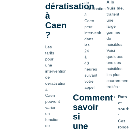
Allo
de
dératisation
Nuisible
,
dératisation
à
traitent
à
une
Caen
Caen
large
peut
?
gamme
intervenir
de
dans
nuisibles.
les
Les
Voici
24
tarifs
quelques-
à
pour
uns des
48
une
nuisibles
heures
intervention
les plus
suivant
de
courammen
votre
dératisation
traités :
appel.
à
Comment
Caen
Rats
peuvent
et
savoir
varier
souri
en
si
:
fonction
Ces
une
de
ronge