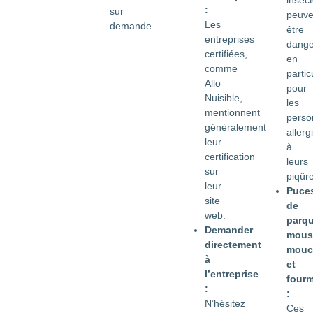
insec
:
sur
peuve
Les
demande.
être
entreprises
dange
certifiées,
en
comme
partic
Allo
pour
Nuisible,
les
mentionnent
perso
généralement
allerg
leur
à
certification
leurs
sur
piqûre
leur
Puce
site
de
web.
parqu
Demander
mous
directement
mouc
à
et
l’entreprise
fourm
:
:
N’hésitez
Ces