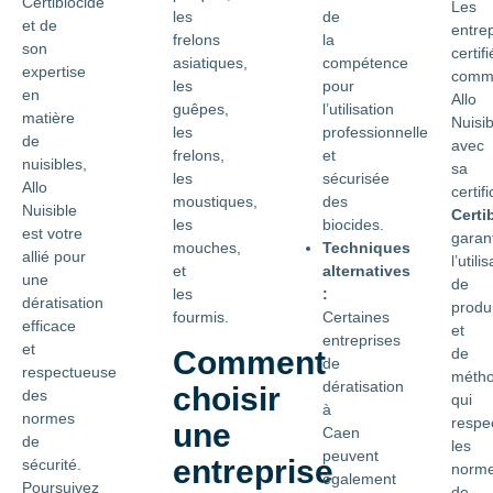
Certibiocide
Les
les
de
et de
entre
frelons
la
son
certif
asiatiques,
compétence
expertise
comm
les
pour
en
Allo
guêpes,
l’utilisation
matière
Nuisib
les
professionnelle
de
avec
frelons,
et
nuisibles,
sa
les
sécurisée
Allo
certif
moustiques,
des
Nuisible
Certi
les
biocides.
est votre
garan
mouches,
Techniques
allié pour
l’utili
et
alternatives
une
de
les
:
dératisation
produi
fourmis.
Certaines
efficace
et
entreprises
et
Comment
de
de
respectueuse
méth
dératisation
choisir
des
qui
à
normes
respe
une
Caen
de
les
peuvent
entreprise
sécurité.
norm
également
Poursuivez
de