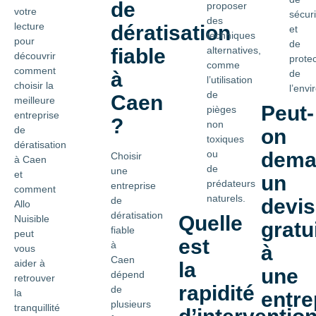
de
proposer
votre
sécuri
des
lecture
dératisation
et
techniques
pour
de
fiable
alternatives,
découvrir
protec
comme
comment
à
de
l’utilisation
choisir la
l’env
de
Caen
meilleure
Peut-
pièges
entreprise
?
non
de
on
toxiques
dératisation
ou
dema
Choisir
à Caen
de
une
et
un
prédateurs
entreprise
comment
naturels.
de
devis
Allo
dératisation
Quelle
Nuisible
gratu
fiable
peut
est
à
à
vous
Caen
aider à
la
une
dépend
retrouver
rapidité
de
la
entre
plusieurs
tranquillité