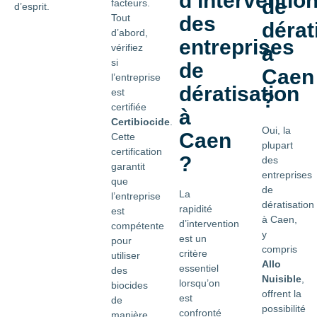
d’interventio
de
facteurs.
d’esprit.
Tout
des
dérat
d’abord,
entreprises
vérifiez
à
si
de
Caen
l’entreprise
dératisation
est
?
certifiée
à
Certibiocide
.
Oui, la
Caen
Cette
plupart
certification
?
des
garantit
entreprises
que
de
La
l’entreprise
dératisation
rapidité
est
à Caen,
d’intervention
compétente
y
est un
pour
compris
critère
utiliser
Allo
essentiel
des
Nuisible
,
lorsqu’on
biocides
offrent la
est
de
possibilité
confronté
manière