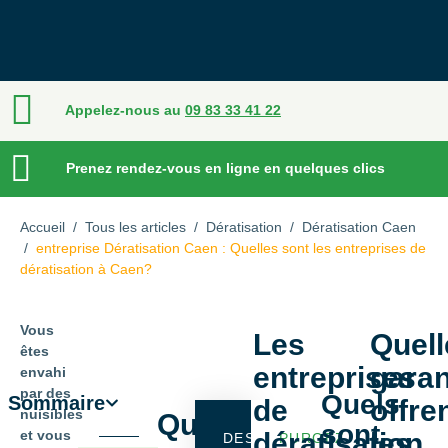
Appelez-nous au
09 83 33 41 22
Prenez rendez-vous en ligne en quelques clics
Accueil
/
Tous les articles
/
Dératisation
/
Dératisation Caen
/
entreprise Dératisation Caen : Quelles sont les entreprises de
dératisation à Caen?
Vous
Les
Quell
êtes
entreprises
garan
envahi
par des
Quels
Sommaire
de
offre
nuisibles
Quelles
sont
et vous
dératisation
les
DES
PURGEZ