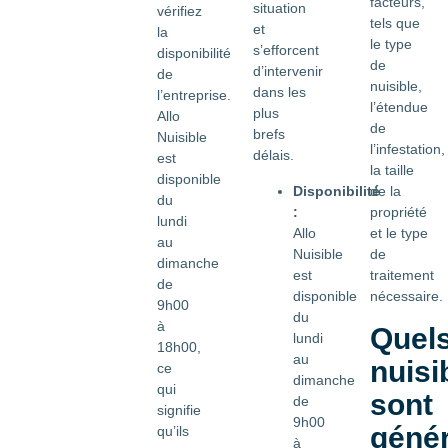
facteurs,
situation
vérifiez
tels que
et
la
le type
s’efforcent
disponibilité
de
d’intervenir
de
nuisible,
dans les
l’entreprise.
l’étendue
plus
Allo
de
brefs
Nuisible
l’infestation,
délais.
est
la taille
disponible
Disponibilité
de la
du
:
propriété
lundi
Allo
et le type
au
Nuisible
de
dimanche
est
traitement
de
disponible
nécessaire.
9h00
du
à
Quel
lundi
18h00,
au
nuisi
ce
dimanche
qui
sont
de
signifie
9h00
géné
qu’ils
à