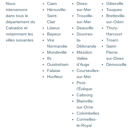
Nous
Caen
Dives-
Giberville
intervenons
Hérouville-
sur-Mer
Touques
dans tous le
Saint-
Trouville-
Bretteville-
département du
Clair
sur-Mer
sur-Odon
Calvados et
Lisieux
Deauville
Thury-
notamment les
Bayeux
Douvres-
Harcourt
villes suivantes
Vire
la-
Troarn
:
Normandie
Délivrande
Saint-
Mondeville
Mézidon
Pierre-
Ifs
Vallée
sur-Dives
Ouistreham
d’Auge
Démouville
Falaise
Courseulles-
Honfleur
sur-Mer
Pont-
l’Évêque
Cabourg
Blainville-
sur-Orne
Colombelles
Cormelles-
le-Royal