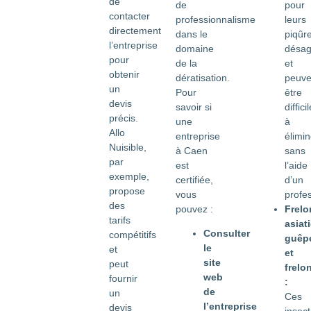
de
de
pour
contacter
professionnalisme
leurs
directement
dans le
piqûr
l’entreprise
domaine
désag
pour
de la
et
obtenir
dératisation.
peuve
un
Pour
être
devis
savoir si
diffici
précis.
une
à
Allo
entreprise
élimin
Nuisible,
à Caen
sans
par
est
l’aide
exemple,
certifiée,
d’un
propose
vous
profes
des
pouvez :
Frelo
tarifs
asiat
Consulter
compétitifs
guêp
le
et
et
site
peut
frelo
web
fournir
:
de
un
Ces
l’entreprise
devis