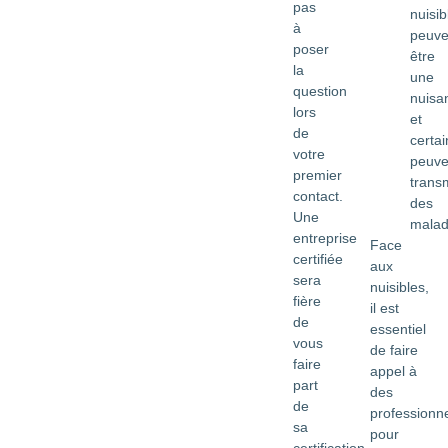
pas
nuisib
à
peuve
poser
être
la
une
question
nuisa
lors
et
de
certai
votre
peuve
premier
trans
contact.
des
Une
malad
entreprise
Face
certifiée
aux
sera
nuisibles,
fière
il est
de
essentiel
vous
de faire
faire
appel à
part
des
de
professionn
sa
pour