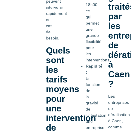
peuvent
traité
18h00,
intervenir
ce
rapidement
par
qui
en
permet
les
cas
une
de
entre
grande
besoin.
flexibilité
de
pour
Quels
dérat
les
sont
interventions.
à
Rapidité
les
Caen
:
tarifs
En
?
fonction
moyens
de
pour
Les
la
entreprises
gravité
une
de
de
dératisation
l’infestation,
intervention
à Caen,
une
de
comme
entreprise