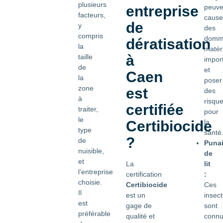
plusieurs
entreprise
peuve
facteurs,
cause
de
y
des
compris
domm
dératisation
la
matér
à
taille
impor
de
et
Caen
la
poser
zone
est
des
à
risqu
certifiée
traiter,
pour
le
Certibiocide
la
type
santé
?
de
Puna
nuisible,
de
et
La
lit
l’entreprise
certification
:
choisie.
Certibiocide
Ces
Il
est un
insec
est
gage de
sont
préférable
qualité et
conn