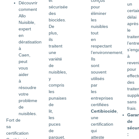
et
conçus
Découvrir
un
sécurisée
pour
comment
certai
des
éliminer
Allo
délai
biocides.
les
Nuisible,
après
De
nuisibles
expert
le
plus,
tout
en
traite
ils
en
dératisation
l’entr
traitent
respectant
à
s’eng
une
l’environnement.
Caen,
à
variété
Ils
peut
reveni
de
sont
vous
pour
nuisibles,
souvent
aider
effect
y
utilisés
à
des
compris
par
résoudre
trait
les
les
votre
suppl
punaises
entreprises
problème
sans
de
certifiées
de
frais.
lit,
Certibiocide
,
nuisibles.
Garan
les
une
Fort de
de
puces
certification
sa
sécur
de
qui
certification
:
parquet,
atteste