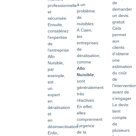
de
à un
professionnelle
demander
problème
et
un devis
de
sécurisée.
gratuit.
nuisibles.
Ensuite,
Cela
À Caen,
considérez
permet
les
l’expertise
aux
entreprises
de
clients
de
l’entreprise.
d’obtenir
dératisation,
Allo
une
comme
Nuisible,
estimation
Allo
par
du coût
Nuisible
,
exemple,
de
sont
est
l’interventio
généralement
un
avant de
très
expert
s’engager.
réactives.
en
Le devis
En effet,
dératisation
tient
elles
et
compte
comprennent
en
de
l’urgence
désinsectisation.
plusieurs
de la
Enfin,