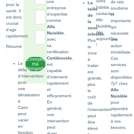
votre
une
de rats
La
pour la
habitat,
entreprise
soudaine
taille
santé. Il
contactez
d’expertise
et
de
est donc
Allo
comme
importante
la
crucial
Nuisible
Allo
qui
zone
d’agir
dès
Nuisible
,
nécessite
infestée
:
rapidement.
aujourd’hui
avec
une
Plus
!
sa
action
Résumé
la
certification
immédiate.
:
zone
Certibiocide
,
Ces
Envoyer
à
Le
ma
est
services
traiter
demande
délai
capable
sont
est
d’intervention
d’intervenir
disponibles
grande,
pour
rapidement
7j/7 chez
plus
une
et
Allo
le
dératisation
efficacement.
Nuisible
coût
à
En
pour
de
Caen
général,
répondre
l’intervention
peut
une
rapidement
peut
varier
intervention
à vos
être
en
peut
besoins.
élevé.
fonction
durer