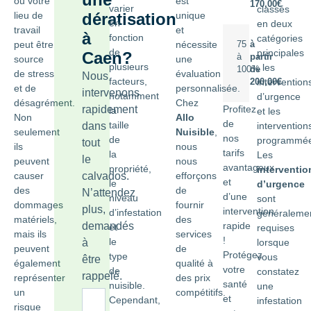
ou votre
est
170,00€
varier
classés
lieu de
dératisation
unique
en
en deux
travail
et
à
fonction
catégories
peut être
nécessite
75
à
de
principales
Caen?
à
partir
source
une
plusieurs
: les
100%
de
de stress
évaluation
Nous
facteurs,
intervention
200,00€
et de
personnalisée.
intervenons
notamment
d’urgence
désagrément.
Chez
rapidement
Profitez
la
et les
Non
Allo
de
taille
dans
intervention
seulement
Nuisible
,
nos
de
programmée
tout
ils
nous
tarifs
la
Les
le
peuvent
nous
avantageux
propriété,
interventio
causer
calvados.
efforçons
et
le
d’urgence
des
de
N’attendez
d’une
niveau
sont
dommages
fournir
plus,
intervention
d’infestation
généraleme
matériels,
des
demandés
rapide
et
requises
mais ils
services
!
le
à
lorsque
peuvent
de
Protégez
type
vous
être
également
qualité à
votre
de
constatez
rappelé.
représenter
des prix
santé
nuisible.
une
un
compétitifs.
et
Cependant,
infestation
risque