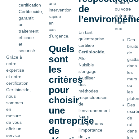
maison
une
certification
de
ou votre
intervention
Certibiocide,
entreprise.
rapide
l’environnem
garantit
Parmi
en
un
eux :
cas
traitement
En tant
d’urgence.
efficace
qu’entreprise
Des
et
certifiée
bruits
Quels
sécurisé.
Certibiocide
,
de
sont
Grâce à
Allo
gratt
notre
Nuisible
dans
les
expertise
s’engage
les
et notre
critères
à utiliser
murs
certification
des
ou
pour
Certibiocide,
méthodes
les
nous
choisir
respectueuses
plafo
sommes
de
Des
une
en
l’environnement.
excré
mesure
Nous
de
entreprise
de vous
comprenons
rat
de
offrir un
l’importance
dans
service
de
les