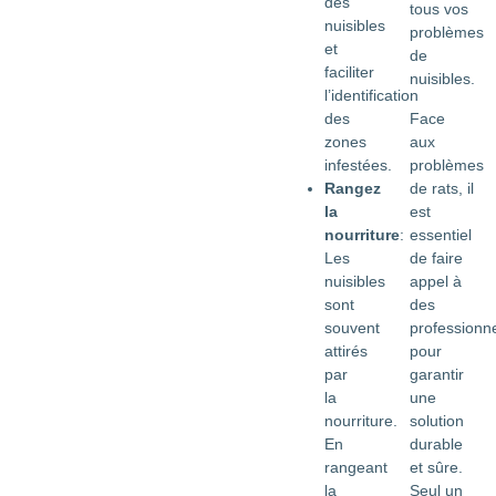
des
tous vos
nuisibles
problèmes
et
de
faciliter
nuisibles.
l’identification
Face
des
aux
zones
problèmes
infestées.
de rats, il
Rangez
est
la
essentiel
nourriture
:
de faire
Les
appel à
nuisibles
des
sont
professionn
souvent
pour
attirés
garantir
par
une
la
solution
nourriture.
durable
En
et sûre.
rangeant
Seul un
la