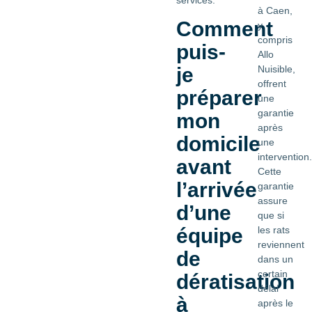
à Caen,
Comment
y
compris
puis-
Allo
je
Nuisible,
offrent
préparer
une
garantie
mon
après
domicile
une
intervention.
avant
Cette
l’arrivée
garantie
assure
d’une
que si
équipe
les rats
reviennent
de
dans un
certain
dératisation
délai
à
après le