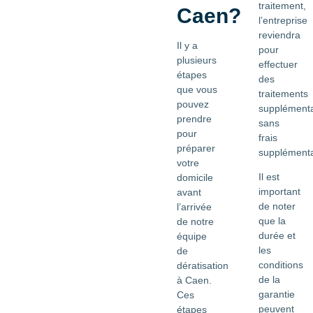
traitement,
Caen?
l’entreprise
reviendra
Il y a
pour
plusieurs
effectuer
étapes
des
que vous
traitements
pouvez
supplémenta
prendre
sans
pour
frais
préparer
supplémenta
votre
Il est
domicile
important
avant
de noter
l’arrivée
que la
de notre
durée et
équipe
les
de
conditions
dératisation
de la
à Caen.
garantie
Ces
peuvent
étapes