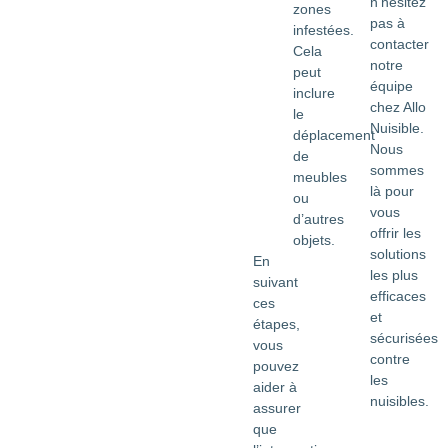
n’hésitez
zones
pas à
infestées.
contacter
Cela
notre
peut
équipe
inclure
chez Allo
le
Nuisible.
déplacement
Nous
de
sommes
meubles
là pour
ou
vous
d’autres
offrir les
objets.
solutions
En
les plus
suivant
efficaces
ces
et
étapes,
sécurisées
vous
contre
pouvez
les
aider à
nuisibles.
assurer
que