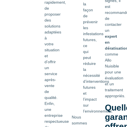
signes, il
rapidement,
la
est
de
façon
recommand
proposer
de
de
des
prévenir
contacter
solutions
les
un
adaptées
infestations
expert
à
futures,
en
votre
ce
dératisatio
situation
qui
comme
et
peut
Allo
d’offrir
réduire
Nuisible
un
la
pour une
service
nécessité
évaluation
après-
d’interventions
et un
vente
futures
traitement
de
et
appropriés.
qualité.
l’impact
Enfin,
sur
Quell
une
l’environnement.
garan
entreprise
Nous
respectueuse
sommes
offre