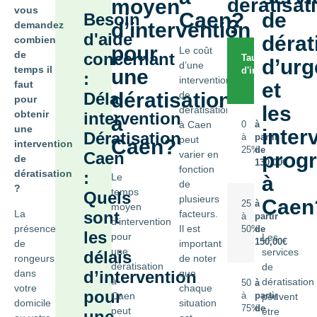
dératisat
moyen
vous
Caen?
de
Besoin
?
d’intervention
demandez
d'aide
dérat
combien
pour
Le coût
de
concernant
Taux
Prix
d’ur
d’une
temps il
une
d'infestation
dératisation
:
intervention
faut
TTC
et
dératisation
Délai
de
pour
les
dératisation
obtenir
intervention
à
à Caen
0
à
une
inter
Dératisation
à
partir
peut
Caen?
intervention
25%
de
Caen
varier en
prog
de
130,00€
fonction
dératisation
:
Le
à
de
?
temps
Quels
plusieurs
Caen
25
à
moyen
La
sont
facteurs.
à
partir
d’intervention
présence
Il est
50%
de
les
pour
Les
150,00€
de
important
une
services
délais
rongeurs
de noter
dératisation
de
dans
d’intervention
que
à
dératisation
50
à
votre
chaque
pour
Caen
à
partir
peuvent
domicile
situation
75%
de
peut
être
une