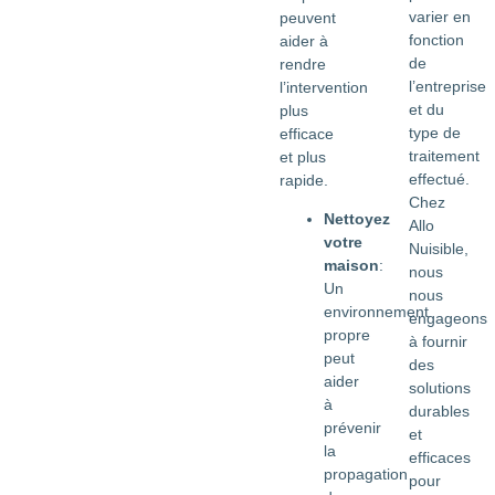
varier en
peuvent
fonction
aider à
de
rendre
l’entreprise
l’intervention
et du
plus
type de
efficace
traitement
et plus
effectué.
rapide.
Chez
Nettoyez
Allo
votre
Nuisible,
maison
:
nous
Un
nous
environnement
engageons
propre
à fournir
peut
des
aider
solutions
à
durables
prévenir
et
la
efficaces
propagation
pour