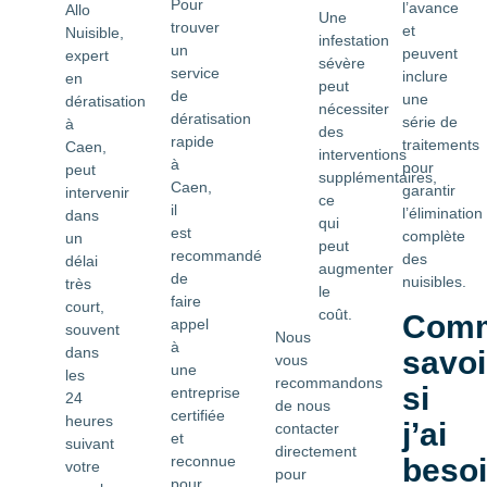
Pour
l’avance
Allo
Une
trouver
et
Nuisible,
infestation
un
peuvent
expert
sévère
service
inclure
en
peut
de
une
dératisation
nécessiter
dératisation
série de
à
des
rapide
traitements
Caen,
interventions
à
pour
peut
supplémentaires,
Caen,
garantir
intervenir
ce
il
l’élimination
dans
qui
est
complète
un
peut
recommandé
des
délai
augmenter
de
nuisibles.
très
le
faire
court,
coût.
Com
appel
souvent
Nous
à
dans
savoi
vous
une
les
recommandons
si
entreprise
24
de nous
certifiée
heures
j’ai
contacter
et
suivant
directement
reconnue
beso
votre
pour
pour