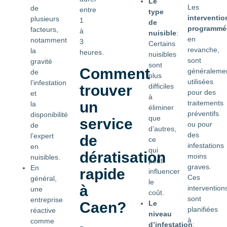
Le
Les
de
entre
type
interventio
plusieurs
1
de
programmé
facteurs,
à
nuisible
:
en
notamment
3
Certains
revanche,
la
heures.
nuisibles
sont
gravité
sont
Comment
généraleme
de
plus
utilisées
l’infestation
trouver
difficiles
pour des
et
à
un
traitements
la
éliminer
préventifs
disponibilité
que
service
ou pour
de
d’autres,
des
l’expert
de
ce
infestations
en
qui
dératisation
moins
nuisibles.
peut
graves.
En
rapide
influencer
Ces
général,
le
à
intervention
une
coût.
sont
entreprise
Caen?
Le
planifiées
réactive
niveau
à
comme
d’infestation
: