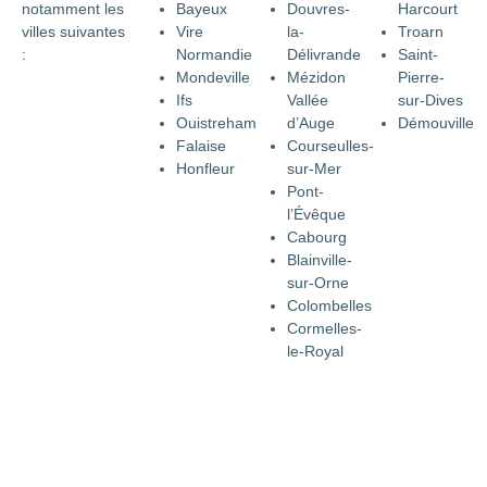
notamment les
Bayeux
Douvres-
Harcourt
villes suivantes
Vire
la-
Troarn
:
Normandie
Délivrande
Saint-
Mondeville
Mézidon
Pierre-
Ifs
Vallée
sur-Dives
Ouistreham
d’Auge
Démouville
Falaise
Courseulles-
Honfleur
sur-Mer
Pont-
l’Évêque
Cabourg
Blainville-
sur-Orne
Colombelles
Cormelles-
le-Royal