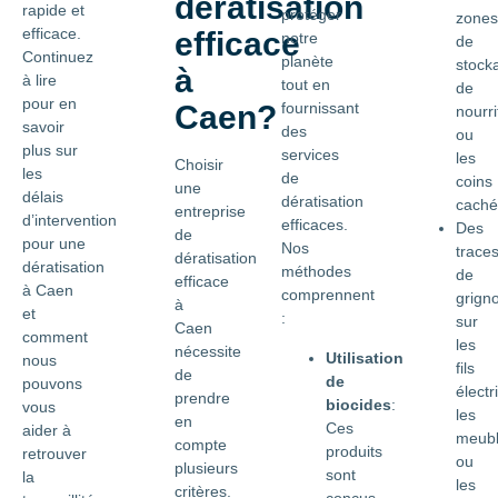
dératisation
rapide et
protéger
zones
efficace.
efficace
notre
de
Continuez
planète
stock
à
à lire
tout en
de
pour en
Caen?
fournissant
nourri
savoir
des
ou
plus sur
services
les
Choisir
les
de
coins
une
délais
dératisation
caché
entreprise
d’intervention
efficaces.
Des
de
pour une
Nos
trace
dératisation
dératisation
méthodes
de
efficace
à Caen
comprennent
grign
à
et
:
sur
Caen
comment
les
nécessite
Utilisation
nous
fils
de
de
pouvons
électr
prendre
biocides
:
vous
les
en
Ces
aider à
meub
compte
produits
retrouver
ou
plusieurs
sont
la
les
critères.
conçus