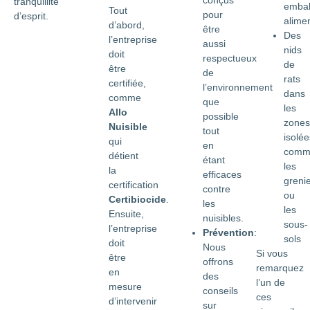
tranquillité
embal
Tout
pour
d’esprit.
alime
d’abord,
être
Des
l’entreprise
aussi
nids
doit
respectueux
de
être
de
rats
certifiée,
l’environnement
dans
comme
que
les
Allo
possible
zones
Nuisible
tout
isolée
qui
en
comm
détient
étant
les
la
efficaces
greni
certification
contre
ou
Certibiocide
.
les
les
Ensuite,
nuisibles.
sous-
l’entreprise
Prévention
:
sols
doit
Nous
Si vous
être
offrons
remarquez
en
des
l’un de
mesure
conseils
ces
d’intervenir
sur