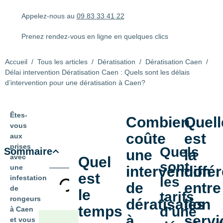
Appelez-nous au
09 83 33 41 22
Prenez rendez-vous en ligne en quelques clics
Accueil
/
Tous les articles
/
Dératisation
/
Dératisation Caen
/
Délai intervention Dératisation Caen : Quels sont les délais
d’intervention pour une dératisation à Caen?
Êtes-
Combien
Quell
vous
coûte
est
aux
prises
Quels
Sommaire
une
la
avec
Quel
sont
une
intervention
diffé
est
infestation
les
de
entre
de
le
tarifs
rongeurs
dératisation
les
temps
d'une
à Caen
à
servi
et vous