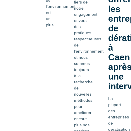
de
fiers de
les
l’environnement
notre
est
engagement
entre
un
envers
plus.
de
des
pratiques
dérat
respectueuses
de
à
l’environnement
Caen
et nous
sommes
aprè
toujours
une
à la
recherche
inter
de
nouvelles
La
méthodes
plupart
pour
des
améliorer
entreprises
encore
de
plus nos
dératisation
services.