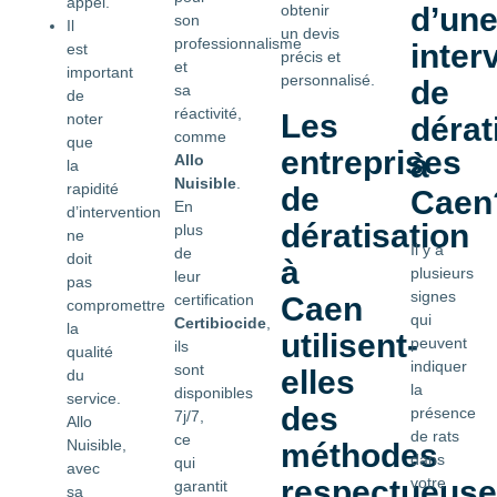
appel.
obtenir
d’un
son
Il
un devis
professionnalisme
inter
est
précis et
et
important
personnalisé.
de
sa
de
réactivité,
Les
noter
dérat
comme
que
entreprises
à
Allo
la
Nuisible
.
rapidité
de
Caen
En
d’intervention
dératisation
plus
ne
Il y a
de
doit
à
plusieurs
leur
pas
signes
certification
Caen
compromettre
qui
Certibiocide
,
la
utilisent-
peuvent
ils
qualité
indiquer
sont
elles
du
la
disponibles
service.
des
présence
7j/7,
Allo
de rats
ce
Nuisible,
méthodes
dans
qui
avec
respectueus
votre
garantit
sa