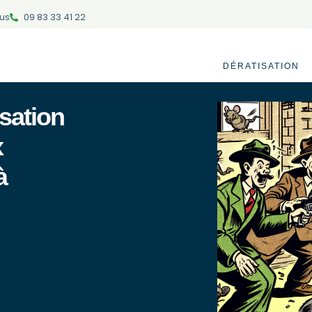
us
09 83 33 41 22
DÉRATISATION
sation
x
à