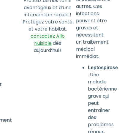
Profitez de nos tarifs
autres. Ces
avantageux et d’une
infections
intervention rapide !
peuvent être
Protégez votre santé
graves et
et votre habitat,
nécessitent
contactez Allo
un traitement
Nuisible
dès
médical
aujourd’hui !
immédiat.
Leptospirose
: Une
maladie
t
bactérienne
grave qui
peut
entraîner
des
ement
problèmes
rénaux,