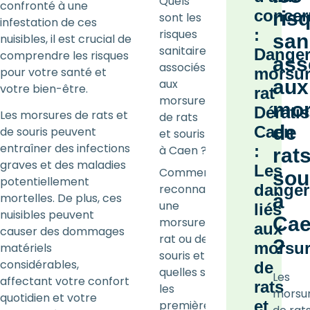
Quels
confronté à une
concer
ris
sont les
infestation de ces
:
risques
san
nuisibles, il est crucial de
sanitaires
Dange
comprendre les risques
ass
associés
pour votre santé et
morsu
aux
aux
votre bien-être.
rat
morsures
mor
Dératis
Les morsures de rats et
de rats
de
Caen
de souris peuvent
et souris
entraîner des infections
:
à Caen ?
rats
graves et des maladies
Les
Comment
sou
potentiellement
danger
reconnaître
à
mortelles. De plus, ces
une
liés
nuisibles peuvent
Ca
morsure de
aux
causer des dommages
rat ou de
?
morsu
matériels
souris et
considérables,
de
quelles sont
Les
affectant votre confort
rats
les
morsu
quotidien et votre
et
premières