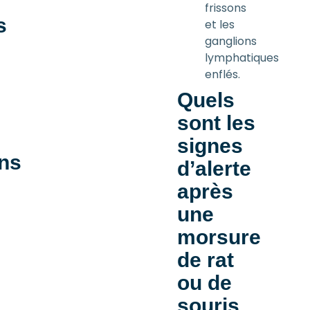
frissons
s
et les
ganglions
lymphatiques
enflés.
Quels
sont les
signes
ons
d’alerte
après
une
morsure
de rat
ou de
souris