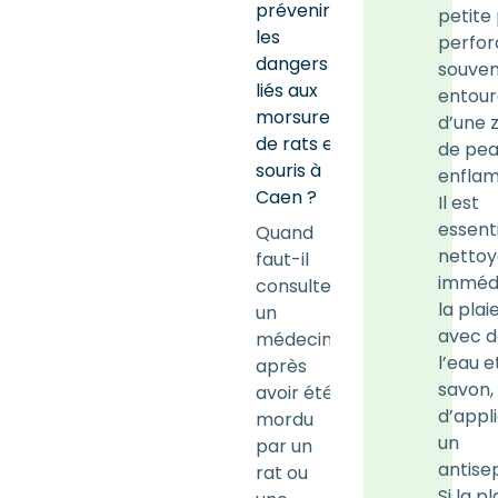
prévenir
petite 
les
perfor
dangers
souven
liés aux
entou
morsures
d’une 
de rats et
de pe
souris à
enfla
Caen ?
Il est
essent
Quand
nettoy
faut-il
imméd
consulter
la plai
un
avec d
médecin
l’eau e
après
savon,
avoir été
d’appl
mordu
un
par un
antise
rat ou
Si la pl