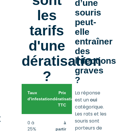
sont
d’une
les
souris
peut-
tarifs
elle
entraîner
d'une
des
dératisation
infections
graves
?
?
La réponse
Taux
Prix
d'infestation
dératisation
est un
oui
TTC
catégorique.
Les rats et les
t
souris sont
0 à
à
porteurs de
25%
partir