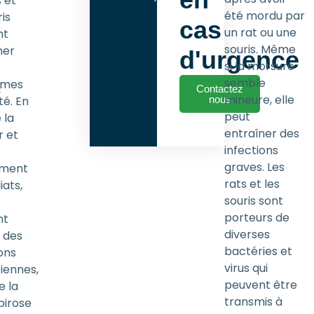
 et
été mordu par
is
cas
un rat ou une
nt
souris. Même
ner
d'urgence
si la morsure
semble
èmes
Contactez
s
mineure, elle
té. En
nous
peut
 la
entraîner des
r et
infections
graves. Les
ement
rats et les
ats,
souris sont
porteurs de
nt
diverses
 des
bactéries et
ons
virus qui
iennes,
peuvent être
 la
transmis à
pirose