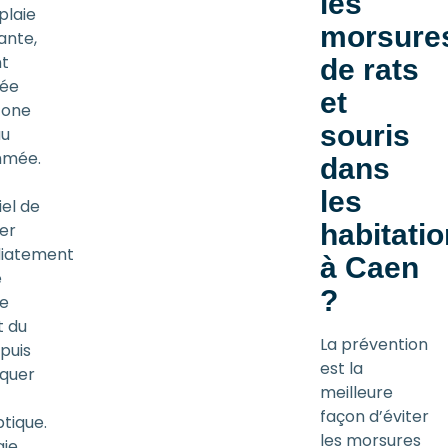
les
plaie
morsure
ante,
t
de rats
rée
et
zone
souris
au
mmée.
dans
les
iel de
habitati
er
iatement
à Caen
e
?
e
t du
La prévention
 puis
est la
iquer
meilleure
façon d’éviter
ptique.
les morsures
aie