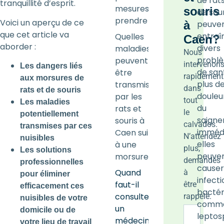
de rats
tranquillité d’esprit.
mesures à
souris
de sour
prendre ?
Voici un aperçu de ce
à
peuve
que cet article va
entraî
Quelles
Caen?
aborder :
divers
maladies
Nous
probl
peuvent
intervenon
Les dangers liés
de san
être
rapidement
aux morsures de
plus de
transmises
dans
rats et de souris
douleu
par les
tout
Les maladies
du
rats et
le
potentiellement
saign
souris à
calvados.
transmises par ces
immédi
Caen suite
N’attendez
nuisibles
elles
à une
plus,
Les solutions
peuve
morsure ?
demandés
professionnelles
causer
Quand
à
pour éliminer
infecti
faut-il
être
efficacement ces
bactér
consulter
rappelé.
nuisibles de votre
comme
un
domicile ou de
leptos
médecin
votre lieu de travail