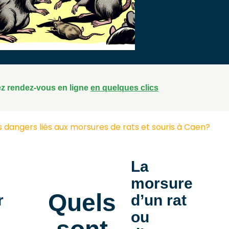
z rendez-vous en ligne
en quelques clics
 dangers liés aux morsures de rats et souris à Caen?
La
morsure
Quels
r
d’un rat
ou