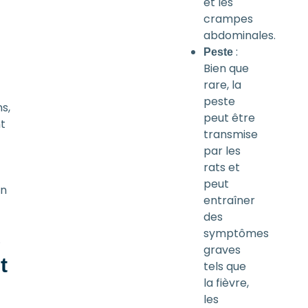
et les
crampes
abdominales.
:
Peste
Bien que
rare, la
peste
s,
peut être
t
transmise
par les
rats et
peut
on
entraîner
des
symptômes
.
graves
t
tels que
la fièvre,
les