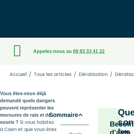
Appelez-nous au
09 83 33 41 22
Accueil
/
Tous les articles
/
Dératisation
/
Dératis
Vous êtes-vous déjà
demandé quels dangers
peuvent représenter les
Que
Sommaire
morsures de rats et de
son
Si vous habitez
souris ?
Besoin
à Caen et que vous êtes
les
d'aide