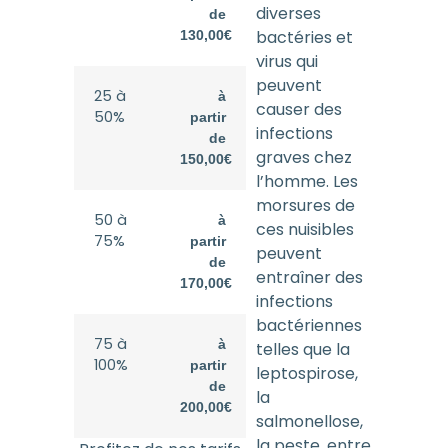
diverses
de
bactéries et
130,00€
virus qui
peuvent
25 à
à
causer des
50%
partir
infections
de
graves chez
150,00€
l’homme. Les
morsures de
50 à
à
ces nuisibles
75%
partir
peuvent
de
entraîner des
170,00€
infections
bactériennes
75 à
à
telles que la
100%
partir
leptospirose,
de
la
200,00€
salmonellose,
la peste, entre