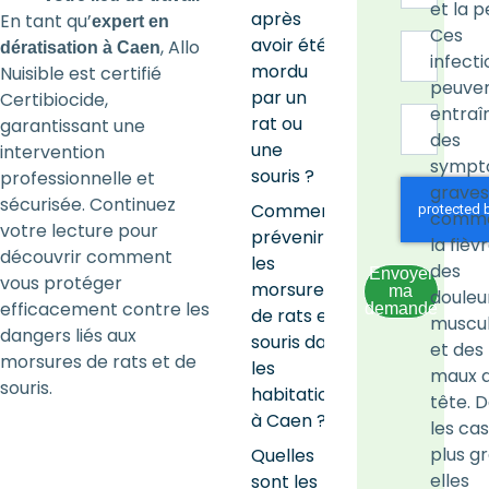
et la p
après
En tant qu’
expert en
Ces
avoir été
, Allo
dératisation à Caen
infecti
mordu
Nuisible est certifié
peuve
par un
Certibiocide,
entraî
rat ou
garantissant une
des
une
intervention
sympt
souris ?
professionnelle et
graves
sécurisée. Continuez
Comment
comme
votre lecture pour
prévenir
la fièvr
découvrir comment
les
des
Envoyer
vous protéger
morsures
ma
douleu
efficacement contre les
demande
de rats et
muscul
dangers liés aux
souris dans
et des
morsures de rats et de
les
maux 
souris.
habitations
tête. 
à Caen ?
les cas
plus g
Quelles
elles
sont les