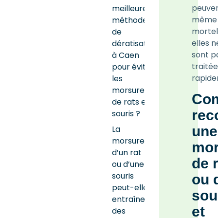
peuve
meilleures
même 
méthodes
mortell
de
elles n
dératisation
sont p
à Caen
traité
pour éviter
rapide
les
morsures
Co
de rats et
rec
souris ?
une
La
morsure
mor
d’un rat
de 
ou d’une
souris
ou 
peut-elle
sou
entraîner
et
des