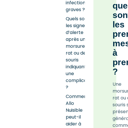
infections
que
graves ?
son
Quels sont
les
les signes
d’alerte
pre
après une
mes
morsure de
à
rat ou de
souris
pre
indiquant
?
une
complication
Une
?
morsu
Comment
rat ou
Allo
souris 
Nuisible
prése
peut-il
génér
aider à
comme