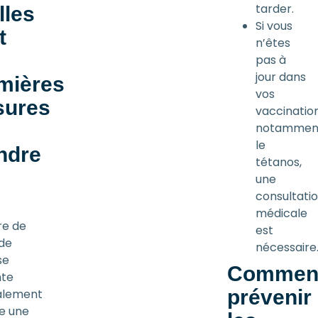
tarder.
lles
Si vous
t
n’êtes
pas à
jour dans
mières
vos
ures
vaccination
notammen
le
ndre
tétanos,
une
consultati
médicale
re de
est
 de
nécessaire
se
Commen
nte
prévenir
alement
 une