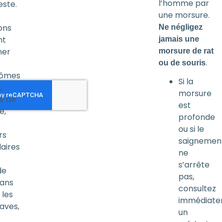
l’homme par
este.
une morsure.
ons
Ne négligez
nt
jamais une
ner
morsure de rat
.
ou de souris
ômes
Si la
,
morsure
 de
est
e,
profonde
ou si le
rs
saignemen
aires
ne
s’arrête
de
pas,
Dans
consultez
 les
immédiat
raves,
un