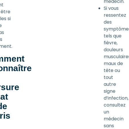
médecin.
nt
Si vous
être
ressentez
es si
des
e
symptôme
as
tels que
es
fièvre,
ment.
douleurs
musculaire
mment
maux de
onnaître
tête ou
tout
autre
sure
signe
rat
d’infection,
de
consultez
un
ris
médecin
sans