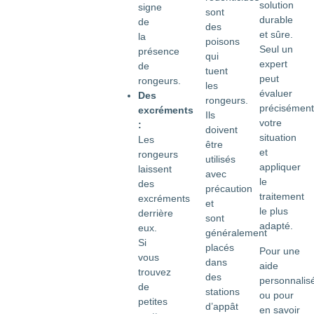
solution
signe
sont
durable
de
des
et sûre.
la
poisons
Seul un
présence
qui
expert
de
tuent
peut
rongeurs.
les
évaluer
Des
rongeurs.
précisément
excréments
Ils
votre
:
doivent
situation
Les
être
et
rongeurs
utilisés
appliquer
laissent
avec
le
des
précaution
traitement
excréments
et
le plus
derrière
sont
adapté.
eux.
généralement
Si
placés
Pour une
vous
dans
aide
trouvez
des
personnalis
de
stations
ou pour
petites
d’appât
en savoir