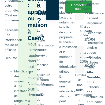
endommager
25
à
dépend
à
services
:
Contactez
à
partir
votre
de
de
nous
50%
de
propriété.
appartement
Caen
plusieurs
dératisation
150,00€
C’est un
ou
facteurs,
dépend
?
problème
notamment
largement
maison
qui
la taille
50
à
de
nécessite
à
Le
à
partir
de votre
l’expertise
une
coût
75%
de
Caen?
propriété,
de
intervention
170,00€
d’une
le niveau
l’entreprise
Nous
rapide et
dératisation
d’infestation
choisie
efficace.
intervenons
peut
et la
et des
75
à
varier
rapidement
méthode
méthodes
à
partir
Résumé
en
dans
de
100%
de
utilisées.
:
fonction
200,00€
tout
dératisation
Chez
de
Identification
utilisée.
le
Allo
plusieurs
Profitez
des
En
Nuisible
,
calvados.
facteurs,
de
signes
général,
nous
N’attendez
notamment
nos
d’une
une
utilisons
plus,
la
tarifs
infestation
intervention
des
taille
demandés
avantageux
de
standard
techniques
de
et
à
rongeurs
peut
éprouvées
votre
d’une