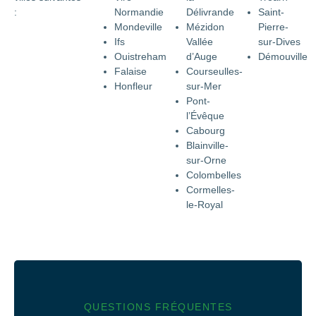
:
Normandie
Délivrande
Saint-
Mondeville
Mézidon
Pierre-
Ifs
Vallée
sur-Dives
Ouistreham
d’Auge
Démouville
Falaise
Courseulles-
Honfleur
sur-Mer
Pont-
l’Évêque
Cabourg
Blainville-
sur-Orne
Colombelles
Cormelles-
le-Royal
QUESTIONS FRÉQUENTES