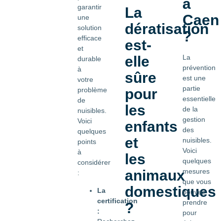
à
garantir
La
Caen
une
dératisation
solution
?
efficace
est-
et
elle
La
durable
prévention
à
sûre
est une
votre
partie
problème
pour
essentielle
de
les
de la
nuisibles.
gestion
Voici
enfants
des
quelques
et
nuisibles.
points
Voici
à
les
quelques
considérer
animaux
mesures
:
que vous
domestiques
La
pouvez
certification
prendre
?
:
pour