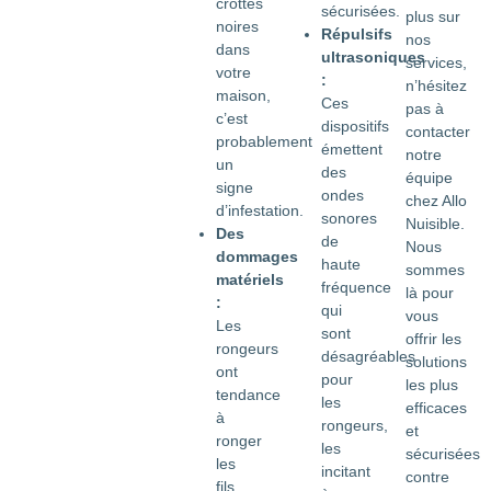
crottes
sécurisées.
plus sur
noires
Répulsifs
nos
dans
ultrasoniques
services,
votre
:
n’hésitez
maison,
Ces
pas à
c’est
dispositifs
contacter
probablement
émettent
notre
un
des
équipe
signe
ondes
chez Allo
d’infestation.
sonores
Nuisible.
Des
de
Nous
dommages
haute
sommes
matériels
fréquence
là pour
:
qui
vous
Les
sont
offrir les
rongeurs
désagréables
solutions
ont
pour
les plus
tendance
les
efficaces
à
rongeurs,
et
ronger
les
sécurisées
les
incitant
contre
fils,