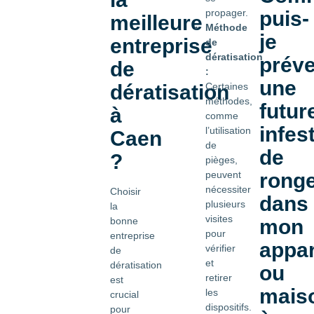
propager.
puis-
meilleure
Méthode
je
entreprise
de
dératisation
préve
de
:
une
dératisation
Certaines
méthodes,
futur
à
comme
infes
l’utilisation
Caen
de
de
?
pièges,
peuvent
rong
nécessiter
Choisir
dans
plusieurs
la
visites
bonne
mon
pour
entreprise
appa
vérifier
de
et
dératisation
ou
retirer
est
mais
les
crucial
dispositifs.
pour