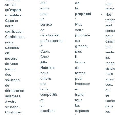
300
de
une
en tant
euros
la
réinfe
qu’
expert
pour
propriété
Nos
nuisibles
un
:
trait
Caen
et
service
Plus
sont
notre
de
votre
conçu
certification
dératisation
propriété
pour
Certibiocide,
professionnel
est
élimin
nous
à
grande,
non
sommes
Caen.
plus
seule
en
Chez
il
les
mesure
Allo
faudra
ronge
de vous
Nuisible
,
de
visibl
fournir
nous
temps
mais
des
offrons
pour
aussi
solutions
des
inspecter
ceux
de
tarifs
et
qui
dératisation
compétitifs
traiter
se
adaptées
et
tous
cache
à votre
un
les
dans
situation.
excellent
espaces
les
Continuez