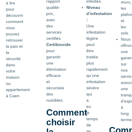
rapport
infestés.
murs,
à lire
qualité-
Niveau
les
pour
prix,
d’infestation
plafo
découvrir
avec
:
et
comment
des
Une
les
vous
services
infestation
sols.
pouvez
certifiés
légère
Nous
retrouver
Certibiocide
peut
offron
la paix et
pour
être
une
la
garantir
traitée
garan
sécurité
une
plus
sur
dans
élimination
rapidement
nos
votre
efficace
qu’une
servic
maison
et
infestation
assur
ou
sécurisée
sévère
une
appartement
des
qui
tranqui
à Caen.
nuisibles.
a
d’espr
eu
à
Comment
le
long
temps
choisir
terme
de
Com
la
se