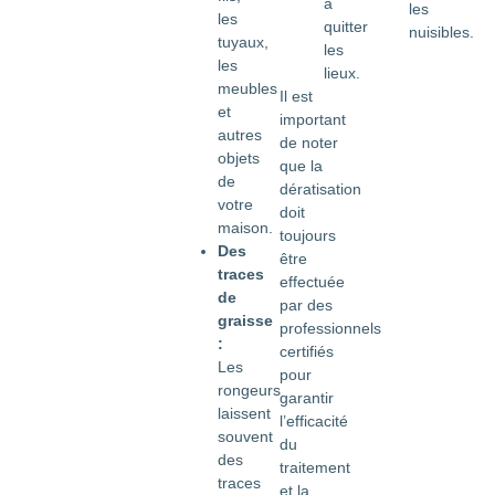
à
les
les
quitter
nuisibles.
tuyaux,
les
les
lieux.
meubles
Il est
et
important
autres
de noter
objets
que la
de
dératisation
votre
doit
maison.
toujours
Des
être
traces
effectuée
de
par des
graisse
professionnels
:
certifiés
Les
pour
rongeurs
garantir
laissent
l’efficacité
souvent
du
des
traitement
traces
et la