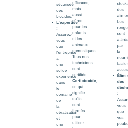
efficaces,
stock
sécurisée
mais
des
des
aussi
alimen
biocides.
sûres
Les
L’expertise
pour les
ronge
:
enfants
sont
Assurez-
et les
attiré
vous
animaux
par
que
domestiques.
la
l’entreprise
Tous nos
nourri
a
techniciens
facil
une
sont
access
solide
certifiés
Élimi
expérience
Certibiocide
,
des
dans
ce qui
déch
le
signifie
:
domaine
qu’ils
Assur
de
sont
vous
la
formés
que
dératisation
pour
vos
et
utiliser
poube
une