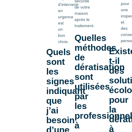
sécurité
pour
d’intervenir
de votre
une
en
maison
inspe
urgence
après le
et
est
traitement.
des
un
consei
bon
Quelles
perso
choix.
méthodes
Exist
Quels
de
t-il
sont
dératisation
des
les
sont
solut
signes
utilisées
écol
indiquant
par
pour
que
les
la
j’ai
professionne
dérat
besoin
à
à
d’une