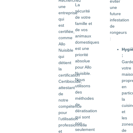
Recherchez
éviter
La
une
une
sécurité
entreprise
future
de votre
qui
infestation
famille et
est
de
de vos
certifiée,
rongeurs
animaux
comme
:
domestiques
Allo
est une
Hygi
Nuisible
priorité
:
qui
absolue
Gard
détient
pour Allo
votre
la
Nuisible.
mais
certification
Nous
propr
Certibiocide,
utilisons
en
attestant
des
partic
de
méthodes
la
notre
de
cuisin
compétence
dératisation
et
pour
qui sont
les
l’utilisation
non
zones
professionnelle
seulement
de
et