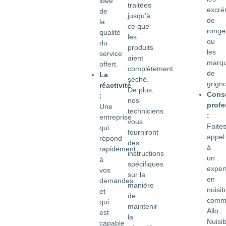
idée
traitées
excré
de
jusqu’à
de
la
ce que
ronge
qualité
les
ou
du
produits
les
service
aient
marq
offert.
complètement
de
La
séché.
grign
réactivité
De plus,
Consu
:
nos
profe
Une
techniciens
:
entreprise
vous
Faite
qui
fourniront
appel
répond
des
à
rapidement
instructions
un
à
spécifiques
exper
vos
sur la
en
demandes
manière
nuisib
et
de
comm
qui
maintenir
Allo
est
la
Nuisib
capable