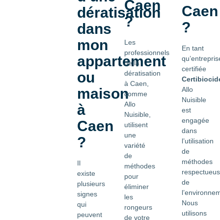
Caen
Caen
dératisation
?
?
dans
mon
Les
En tant
professionnels
appartement
qu’entrepris
de la
certifiée
ou
dératisation
Certibiocid
à Caen,
maison
Allo
comme
Nuisible
Allo
à
est
Nuisible,
engagée
Caen
utilisent
dans
une
?
l’utilisation
variété
de
de
méthodes
Il
méthodes
respectueu
existe
pour
de
plusieurs
éliminer
l’environne
signes
les
Nous
qui
rongeurs
utilisons
peuvent
de votre