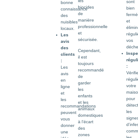
les
sont
bonne
biocides
bien
connaissance
de
fermé
des
manière
et
nuisibles
professionnelle
élimi
locaux.
et
régul
Les
sécurisée.
vos
avis
déche
des
Cependant,
Inspe
clients
il est
régul
:
toujours
:
Les
recommandé
Vérifi
avis
de
régul
en
garder
votre
ligne
les
mais
et
enfants
pour
les
et les
détec
recommandations
animaux
les
peuvent
domestiques
signe
vous
à l’écart
d’infe
donner
des
comm
une
zones
les