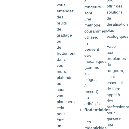
à
vous
offrir des
rongeurs
entendez
solutions
sont
des
de
une
bruits
dératisation
méthode
de
plus
couramment
grattage
écologiques
utilisée.
ou
Ils
Face
de
peuvent
aux
frottement
être
problèmes
dans
mécaniques
de
vos
(comme
rongeurs,
murs,
les
il est
plafonds
pièges
essentiel
ou
à
de faire
sous
ressort)
appel à
vos
ou
des
planchers,
adhésifs.
professionn
cela
Rodenticides
pour
peut
:
garantir
être
Les
une
un
rodenticides