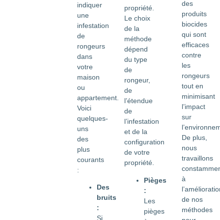
des
indiquer
propriété.
produits
une
Le choix
biocides
infestation
de la
qui sont
de
méthode
efficaces
rongeurs
dépend
contre
dans
du type
les
votre
de
rongeurs
maison
rongeur,
tout en
ou
de
minimisant
appartement.
l’étendue
l’impact
Voici
de
sur
quelques-
l’infestation
l’environne
uns
et de la
De plus,
des
configuration
nous
plus
de votre
travaillons
courants
propriété.
constammen
:
à
Pièges
Des
l’amélioratio
:
bruits
de nos
Les
:
méthodes
pièges
Si
pour