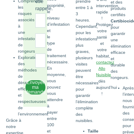
Comprendre
être
prendre
et des
propriété,
intervention
les
entre 1 à
rappelé.
produits
le
rapide
risques
3
certifiés
niveau
!
associés
heures.
Certibiocid
d’infestation
Protégez
à
Cependant,
pour
et
votre
une
pour les
garantir
le
santé
infestation
infestations
une
type
et
de
plus
élimination
de
votre
rongeurs
graves,
efficace
traitement
habitat,
Exploration
plusieurs
et
nécessaire.
contactez
des
visites
durable
En
Allo
méthodes
peuvent
des
moyenne,
Nuisible
de
être
rongeurs.
vous
dès
Envoyer
dératisation
nécessaires
pouvez
ma
aujourd’hui
Après
efficaces
pour
demande
vous
!
l’inte
et
garantir
attendre
nous
respectueuses
l’élimination
à
fourn
de
complète
payer
des
l’environnement
des
entre
consei
Grâce à
nuisibles.
100
pour
notre
et
Taille
préve
expertise