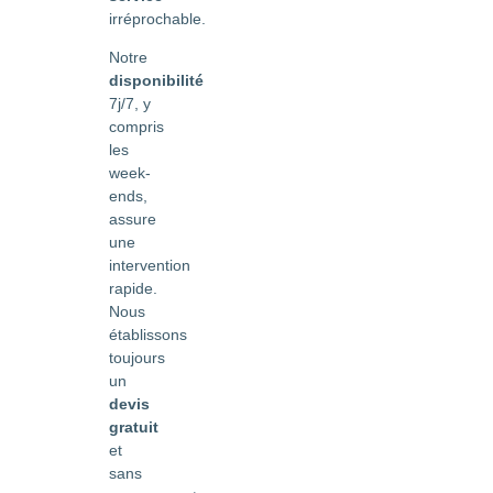
irréprochable.
Notre
disponibilité
7j/7, y
compris
les
week-
ends,
assure
une
intervention
rapide.
Nous
établissons
toujours
un
devis
gratuit
et
sans