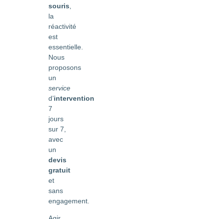
souris
,
la
réactivité
est
essentielle.
Nous
proposons
un
service
d’
intervention
7
jours
sur 7,
avec
un
devis
gratuit
et
sans
engagement.
Agir