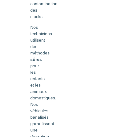
contamination
des
stocks.
Nos
techniciens
utilisent
des
méthodes
sûres
pour
les
enfants
et les
animaux
domestiques.
Nos
véhicules
banalisés
garantissent
une
discrétion