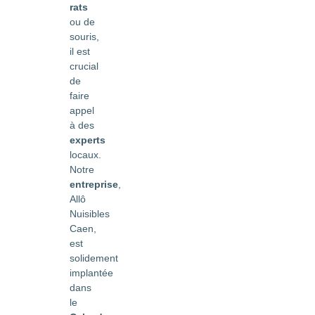
rats
ou de
souris,
il est
crucial
de
faire
appel
à des
experts
locaux.
Notre
entreprise
,
Allô
Nuisibles
Caen,
est
solidement
implantée
dans
le