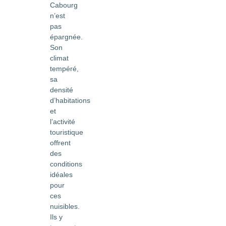
Cabourg
n’est
pas
épargnée.
Son
climat
tempéré,
sa
densité
d’habitations
et
l’activité
touristique
offrent
des
conditions
idéales
pour
ces
nuisibles.
Ils y