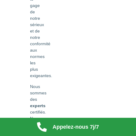
gage
de
notre
sérieux
et de
notre
conformité
aux
normes
les
plus
exigeantes.
Nous
sommes
des
experts
certifiés.
Nous
nous
Appelez-nous 7j/7
engageons