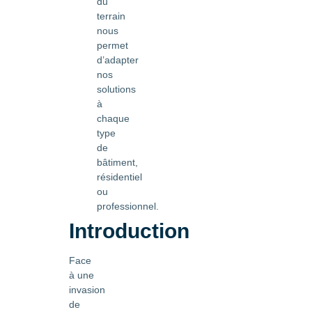
du
terrain
nous
permet
d’adapter
nos
solutions
à
chaque
type
de
bâtiment,
résidentiel
ou
professionnel.
Introduction
Face
à une
invasion
de