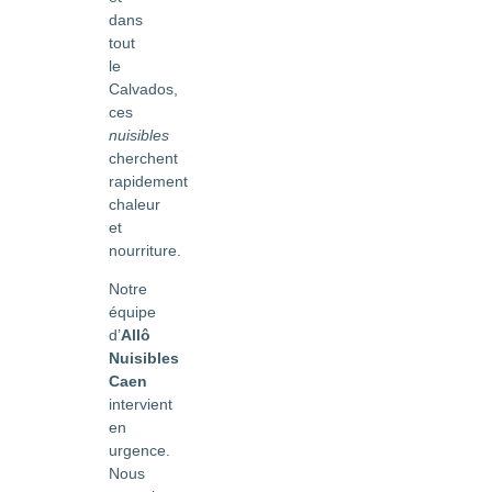
dans
tout
le
Calvados,
ces
nuisibles
cherchent
rapidement
chaleur
et
nourriture.
Notre
équipe
d’
Allô
Nuisibles
Caen
intervient
en
urgence.
Nous