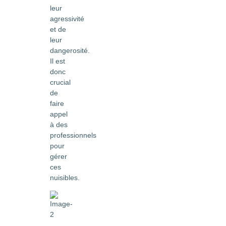
leur
agressivité
et de
leur
dangerosité.
Il est
donc
crucial
de
faire
appel
à des
professionnels
pour
gérer
ces
nuisibles.