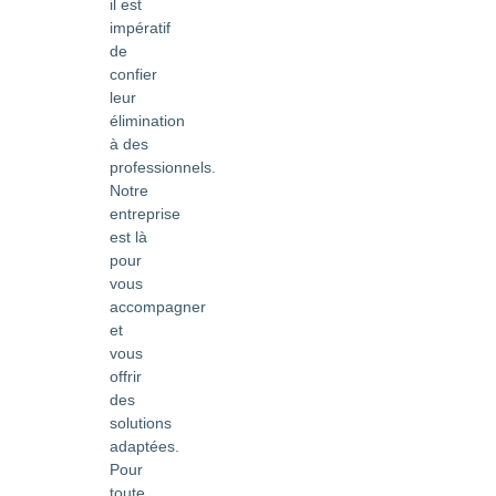
il est
impératif
de
confier
leur
élimination
à des
professionnels.
Notre
entreprise
est là
pour
vous
accompagner
et
vous
offrir
des
solutions
adaptées.
Pour
toute