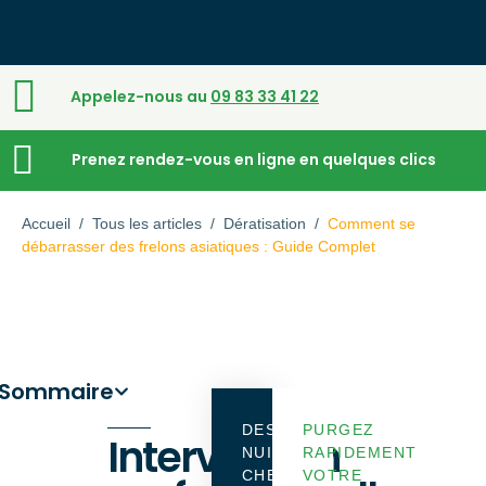
Appelez-nous au
09 83 33 41 22
Prenez rendez-vous en ligne en quelques clics
Accueil
/
Tous les articles
/
Dératisation
/
Comment se
débarrasser des frelons asiatiques : Guide Complet
Sommaire
DES
PURGEZ
Intervention
NUISIBLES
RAPIDEMENT
CHEZ
VOTRE