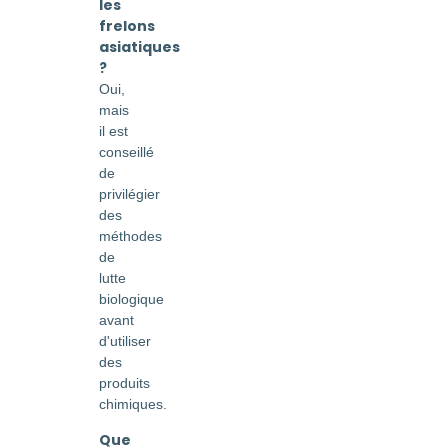
les
frelons
asiatiques
?
Oui,
mais
il est
conseillé
de
privilégier
des
méthodes
de
lutte
biologique
avant
d'utiliser
des
produits
chimiques.
Que