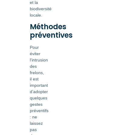
et la
biodiversité
locale.
Méthodes
préventives
Pour
éviter
l'intrusion
des
frelons,
il est
important
d’adopter
quelques
gestes
préventifs
: ne
laissez
pas