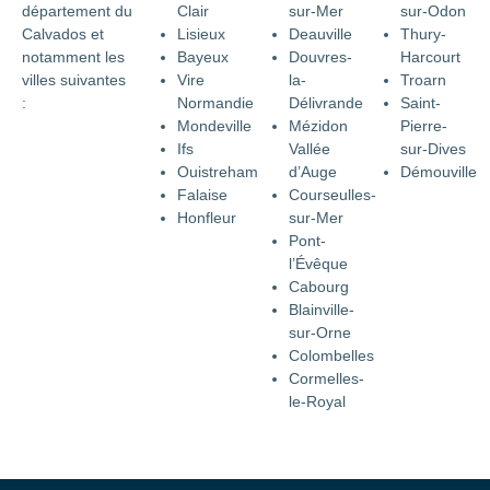
département du
Clair
sur-Mer
sur-Odon
Calvados et
Lisieux
Deauville
Thury-
notamment les
Bayeux
Douvres-
Harcourt
villes suivantes
Vire
la-
Troarn
:
Normandie
Délivrande
Saint-
Mondeville
Mézidon
Pierre-
Ifs
Vallée
sur-Dives
Ouistreham
d’Auge
Démouville
Falaise
Courseulles-
Honfleur
sur-Mer
Pont-
l’Évêque
Cabourg
Blainville-
sur-Orne
Colombelles
Cormelles-
le-Royal