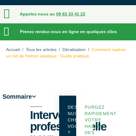
Appelez-nous au
09 83 33 41 22
Prenez rendez-vous en ligne en quelques clics
Accueil
/
Tous les articles
/
Dératisation
/
Comment repérer
un nid de frelons asiatique : Guide pratique
Sommaire
DES
PURGEZ
Intervention
NUISIBLES
RAPIDEMENT
CHEZ
VOTRE
professionnelle
VOUS
HABITAT
?
DES