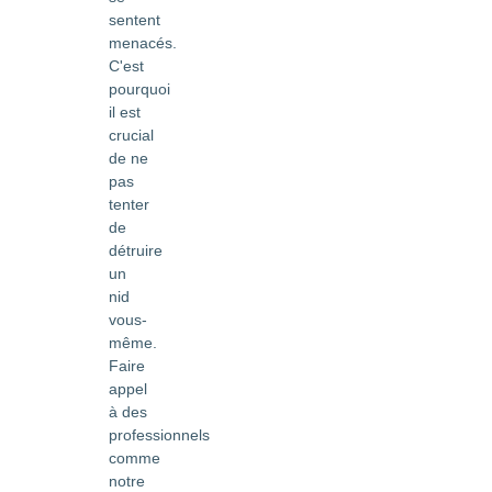
sentent
menacés.
C'est
pourquoi
il est
crucial
de ne
pas
tenter
de
détruire
un
nid
vous-
même.
Faire
appel
à des
professionnels
comme
notre