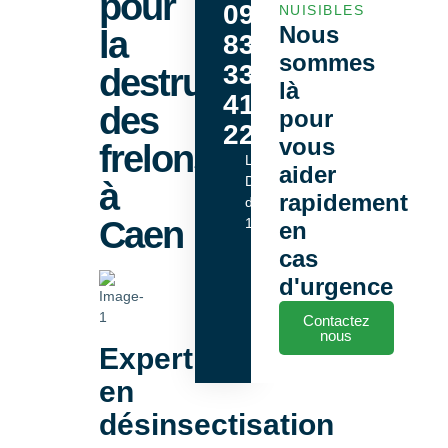
pour
09
NUISIBLES
Nous
la
83
sommes
33
destruction
là
41
des
pour
22
vous
frelons
Lundi -
aider
Dimanche
à
rapidement
de 9h00 à
Caen
18h00
en
cas
d'urgence
Contactez
nous
Expertise
en
désinsectisation