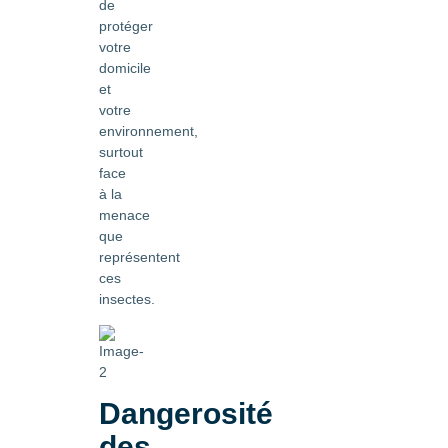
de
protéger
votre
domicile
et
votre
environnement,
surtout
face
à la
menace
que
représentent
ces
insectes.
Dangerosité
des