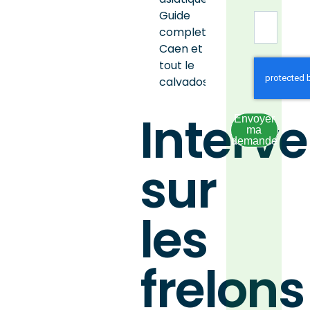
Guide
complet à
Caen et sur
tout le
calvados
Interve
Envoyer
ma
demande
sur
les
frelons