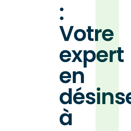
:
Votre
expert
en
désins
à