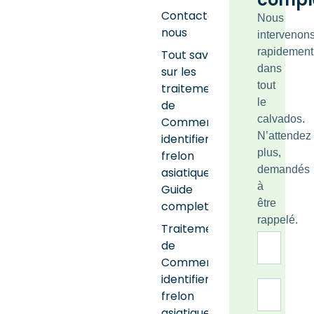
Contactez-
Nous
nous
intervenon
rapidement
Tout savoir
dans
sur les
tout
traitements
le
de
calvados.
Comment
N’attendez
identifier un
plus,
frelon
demandés
asiatique :
à
Guide
être
complet
rappelé.
Traitements
de
Comment
identifier un
frelon
asiatique :