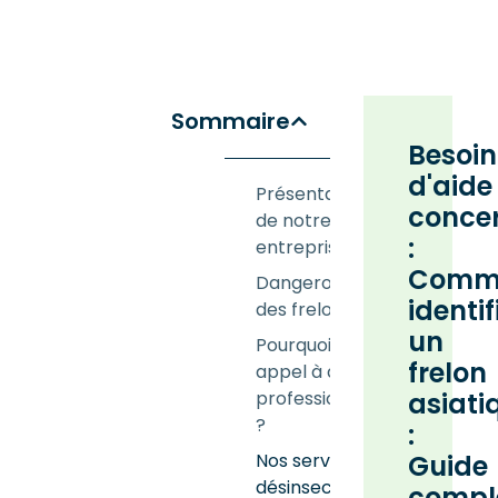
Sommaire
Besoin
d'aide
Présentation
conce
de notre
:
entreprise
Comm
Dangerosité
identif
des frelons
un
Pourquoi faire
frelon
appel à des
professionnels
asiati
?
:
Nos services de
Guide
désinsectisation
compl