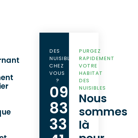
DES
PURGEZ
NUISIBLES
RAPIDEMENT
rnant
CHEZ
VOTRE
VOUS
HABITAT
ent
?
DES
ier
09
NUISIBLES
Nous
83
sommes
que
33
là
et