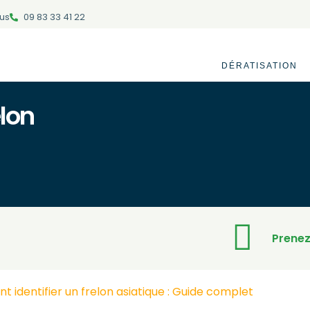
us
09 83 33 41 22
DÉRATISATION
lon
Prenez
identifier un frelon asiatique : Guide complet